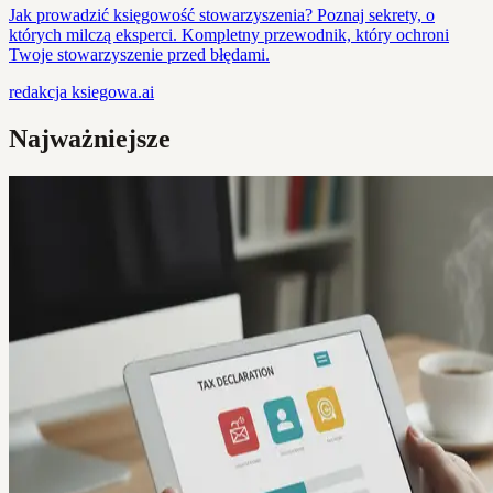
Jak prowadzić księgowość stowarzyszenia? Poznaj sekrety, o
których milczą eksperci. Kompletny przewodnik, który ochroni
Twoje stowarzyszenie przed błędami.
redakcja
ksiegowa.ai
Najważniejsze