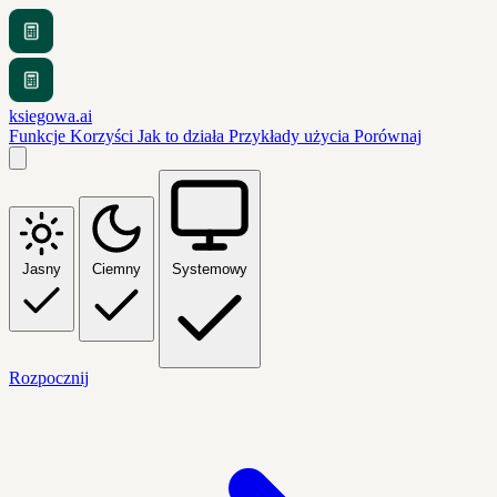
ksiegowa.ai
Funkcje
Korzyści
Jak to działa
Przykłady użycia
Porównaj
Jasny
Ciemny
Systemowy
Rozpocznij