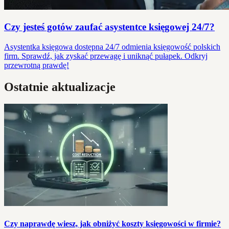
Czy jesteś gotów zaufać asystentce księgowej 24/7?
Asystentka księgowa dostępna 24/7 odmienia księgowość polskich
firm. Sprawdź, jak zyskać przewagę i uniknąć pułapek. Odkryj
przewrotną prawdę!
Ostatnie aktualizacje
Czy naprawdę wiesz, jak obniżyć koszty księgowości w firmie?