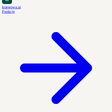
ksiegowa.ai
Funkcje