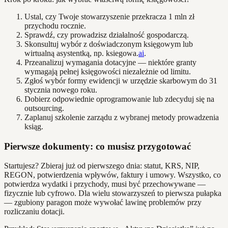
Ustal, czy Twoje stowarzyszenie przekracza 1 mln zł
przychodu rocznie.
Sprawdź, czy prowadzisz działalność gospodarczą.
Skonsultuj wybór z doświadczonym księgowym lub
wirtualną asystentką, np. ksiegowa.
ai
.
Przeanalizuj wymagania dotacyjne — niektóre granty
wymagają pełnej księgowości niezależnie od limitu.
Zgłoś wybór formy ewidencji w urzędzie skarbowym do 31
stycznia nowego roku.
Dobierz odpowiednie oprogramowanie lub zdecyduj się na
outsourcing.
Zaplanuj szkolenie zarządu z wybranej metody prowadzenia
ksiąg.
Pierwsze dokumenty: co musisz przygotować
Startujesz? Zbieraj już od pierwszego dnia: statut, KRS, NIP,
REGON, potwierdzenia wpływów, faktury i umowy. Wszystko, co
potwierdza wydatki i przychody, musi być przechowywane —
fizycznie lub cyfrowo. Dla wielu stowarzyszeń to pierwsza pułapka
— zgubiony paragon może wywołać lawinę problemów przy
rozliczaniu dotacji.