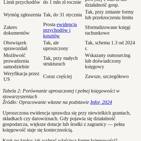
Limit przychodów
do 1 mln zł rocznie
działalność gosp.
Tak, przy zmianie formy
Wymóg zgłoszenia
Tak, do 31 stycznia
lub przekroczeniu limitu
Prosta
ewidencja
Zakres
Sformalizowane księgi
przychodów i
dokumentów
rachunkowe
kosztów
Obowiązek
Tak, ale
Tak, schema 1.3 od 2024
sprawozdań
uproszczony
r.
Możliwość
Wskazany outsourcing
Tak, przy małych
prowadzenia
lub doświadczony
strukturach
samodzielnie
księgowy
Weryfikacja przez
Coraz częściej
Zawsze, szczegółowo
US
Tabela 2: Porównanie uproszczonej i pełnej księgowości w
stowarzyszeniach
Źródło: Opracowanie własne na podstawie
Infor, 2024
Uproszczona ewidencja sprawdza się przy niewielkich grantach,
składkach czy darowiznach. Gdy pojawia się działalność
gospodarcza, większe dotacje lub środki z zagranicy — pełna
księgowość staje się koniecznością.
Krok po kroku: jak wybrać właściwą formę księgowości?