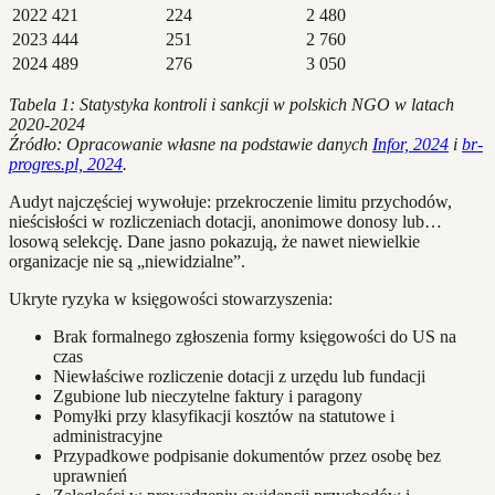
2022
421
224
2 480
2023
444
251
2 760
2024
489
276
3 050
Tabela 1: Statystyka kontroli i sankcji w polskich NGO w latach
2020-2024
Źródło: Opracowanie własne na podstawie danych
Infor, 2024
i
br-
progres.pl, 2024
.
Audyt najczęściej wywołuje: przekroczenie limitu przychodów,
nieścisłości w rozliczeniach dotacji, anonimowe donosy lub…
losową selekcję. Dane jasno pokazują, że nawet niewielkie
organizacje nie są „niewidzialne”.
Ukryte ryzyka w księgowości stowarzyszenia:
Brak formalnego zgłoszenia formy księgowości do US na
czas
Niewłaściwe rozliczenie dotacji z urzędu lub fundacji
Zgubione lub nieczytelne faktury i paragony
Pomyłki przy klasyfikacji kosztów na statutowe i
administracyjne
Przypadkowe podpisanie dokumentów przez osobę bez
uprawnień