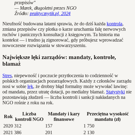
przepisów"
— Marek, długoletni prezes NGO
Źródło:
praktycznytik.pl, 2024
Nieufność budowana latami sprawia, że do dziś każda
kontrola
,
zmiana przepisów czy plotka o karze uruchamia falę nerwowych
ruchów i panicznych konsultacji z księgowym. Ta historia ma
kontekst — i trudno ją zignorować, gdy próbujesz wprowadzać
nowoczesne rozwiązania w stowarzyszeniu.
Największe lęki zarządów: mandaty, kontrole,
blamaż
Stres
, niepewność i poczucie przytłoczenia to codzienność w
polskich organizacjach pozarządowych. Każdy z członków zarządu
nosi w sobie
lęk
, że drobny błąd formalny może wywołać lawinę:
od mandatu, przez utratę dotacji, po medialny blamaż.
Statystyki
nie
pozostawiają złudzeń — liczba kontroli i sankcji nakładanych na
NGO rośnie z roku na rok.
Liczba
Mandaty i kary
Przeciętna wysokość
Rok
kontroli NGO
finansowe
mandatu (zł)
2020
312
157
1 750
2021
386
201
2 130