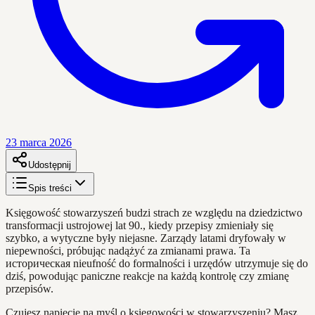
23 marca 2026
Udostępnij
Spis treści
Księgowość stowarzyszeń budzi strach ze względu na dziedzictwo
transformacji ustrojowej lat 90., kiedy przepisy zmieniały się
szybko, a wytyczne były niejasne. Zarządy latami dryfowały w
niepewności, próbując nadążyć za zmianami prawa. Ta
историческая nieufność do formalności i urzędów utrzymuje się do
dziś, powodując paniczne reakcje na każdą kontrolę czy zmianę
przepisów.
Czujesz napięcie na myśl o księgowości w stowarzyszeniu? Masz