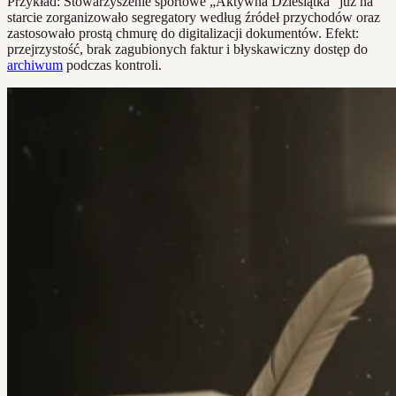
Przykład: Stowarzyszenie sportowe „Aktywna Dziesiątka” już na
starcie zorganizowało segregatory według źródeł przychodów oraz
zastosowało prostą chmurę do digitalizacji dokumentów. Efekt:
przejrzystość, brak zagubionych faktur i błyskawiczny dostęp do
archiwum
podczas kontroli.