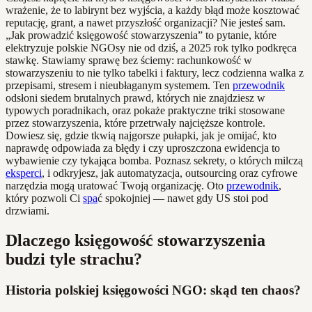
wrażenie, że to labirynt bez wyjścia, a każdy błąd może kosztować
reputację, grant, a nawet przyszłość organizacji? Nie jesteś sam.
„Jak prowadzić księgowość stowarzyszenia” to pytanie, które
elektryzuje polskie NGOsy nie od dziś, a 2025 rok tylko podkręca
stawkę. Stawiamy sprawę bez ściemy: rachunkowość w
stowarzyszeniu to nie tylko tabelki i faktury, lecz codzienna walka z
przepisami, stresem i nieubłaganym systemem. Ten
przewodnik
odsłoni siedem brutalnych prawd, których nie znajdziesz w
typowych poradnikach, oraz pokaże praktyczne triki stosowane
przez stowarzyszenia, które przetrwały najcięższe kontrole.
Dowiesz się, gdzie tkwią najgorsze pułapki, jak je omijać, kto
naprawdę odpowiada za błędy i czy uproszczona ewidencja to
wybawienie czy tykająca bomba. Poznasz sekrety, o których milczą
eksperci
, i odkryjesz, jak automatyzacja, outsourcing oraz cyfrowe
narzędzia mogą uratować Twoją organizację. Oto
przewodnik
,
który pozwoli Ci
spa
ć spokojniej — nawet gdy US stoi pod
drzwiami.
Dlaczego księgowość stowarzyszenia
budzi tyle strachu?
Historia polskiej księgowości NGO: skąd ten chaos?