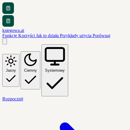
ksiegowa.ai
Funkcje
Korzyści
Jak to działa
Przykłady użycia
Porównaj
Jasny
Ciemny
Systemowy
Rozpocznij