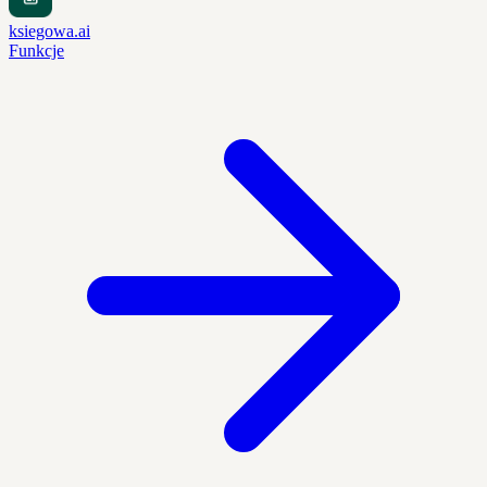
ksiegowa.ai
Funkcje