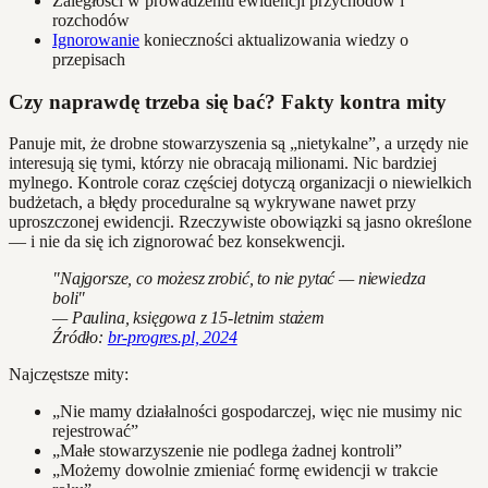
Zaległości w prowadzeniu ewidencji przychodów i
rozchodów
Ignorowanie
konieczności aktualizowania wiedzy o
przepisach
Czy naprawdę trzeba się bać? Fakty kontra mity
Panuje mit, że drobne stowarzyszenia są „nietykalne”, a urzędy nie
interesują się tymi, którzy nie obracają milionami. Nic bardziej
mylnego. Kontrole coraz częściej dotyczą organizacji o niewielkich
budżetach, a błędy proceduralne są wykrywane nawet przy
uproszczonej ewidencji. Rzeczywiste obowiązki są jasno określone
— i nie da się ich zignorować bez konsekwencji.
"Najgorsze, co możesz zrobić, to nie pytać — niewiedza
boli"
— Paulina, księgowa z 15-letnim stażem
Źródło:
br-progres.pl, 2024
Najczęstsze mity:
„Nie mamy działalności gospodarczej, więc nie musimy nic
rejestrować”
„Małe stowarzyszenie nie podlega żadnej kontroli”
„Możemy dowolnie zmieniać formę ewidencji w trakcie