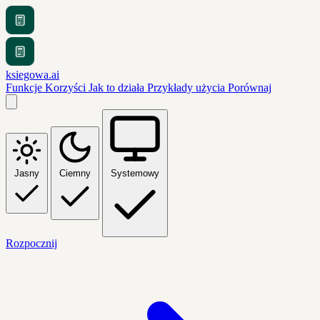
ksiegowa.ai
Funkcje
Korzyści
Jak to działa
Przykłady użycia
Porównaj
Jasny
Ciemny
Systemowy
Rozpocznij