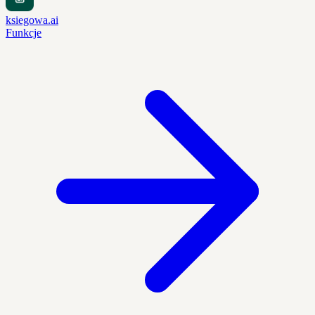
ksiegowa.ai
Funkcje