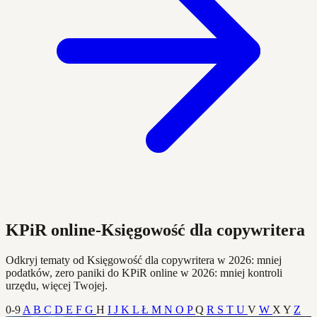
KPiR online-Księgowość dla copywritera
Odkryj tematy od Księgowość dla copywritera w 2026: mniej
podatków, zero paniki do KPiR online w 2026: mniej kontroli
urzędu, więcej Twojej.
0-9
A
B
C
D
E
F
G
H
I
J
K
L
Ł
M
N
O
P
Q
R
S
T
U
V
W
X
Y
Z