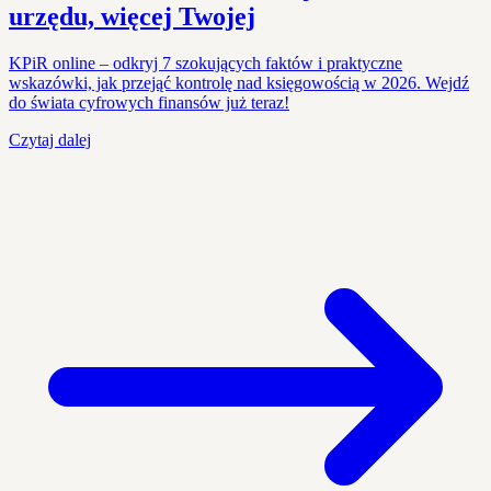
urzędu, więcej Twojej
KPiR online – odkryj 7 szokujących faktów i praktyczne
wskazówki, jak przejąć kontrolę nad księgowością w 2026. Wejdź
do świata cyfrowych finansów już teraz!
Czytaj dalej