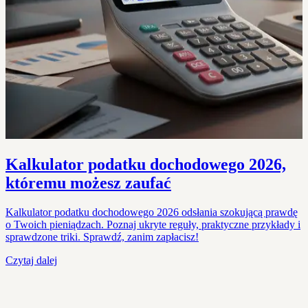
Kalkulator podatku dochodowego 2026,
któremu możesz zaufać
Kalkulator podatku dochodowego 2026 odsłania szokującą prawdę
o Twoich pieniądzach. Poznaj ukryte reguły, praktyczne przykłady i
sprawdzone triki. Sprawdź, zanim zapłacisz!
Czytaj dalej