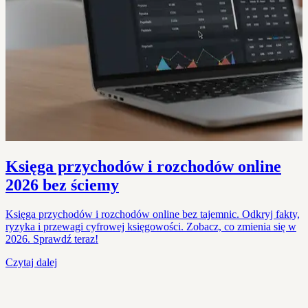
Księga przychodów i rozchodów online
2026 bez ściemy
Księga przychodów i rozchodów online bez tajemnic. Odkryj fakty,
ryzyka i przewagi cyfrowej księgowości. Zobacz, co zmienia się w
2026. Sprawdź teraz!
Czytaj dalej