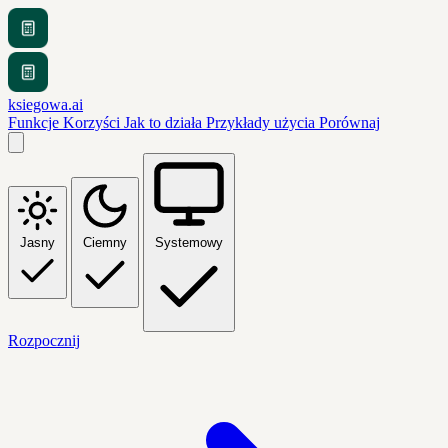
ksiegowa.ai
Funkcje
Korzyści
Jak to działa
Przykłady użycia
Porównaj
Jasny
Ciemny
Systemowy
Rozpocznij