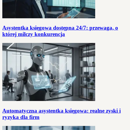
Asystentka księgowa dostępna 24/7: przewaga, o
której milczy konkurencja
Automatyczna asystentka księgowa: realne zyski i
ryzyka dla firm