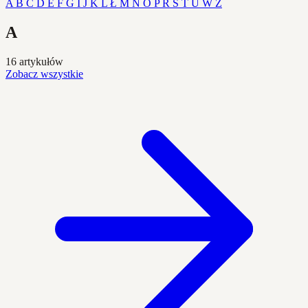
A
B
C
D
E
F
G
I
J
K
L
Ł
M
N
O
P
R
S
T
U
W
Z
A
16 artykułów
Zobacz wszystkie