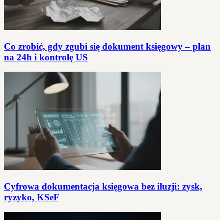
Co zrobić, gdy zgubi się dokument księgowy – plan
na 24h i kontrolę US
Cyfrowa dokumentacja księgowa bez iluzji: zysk,
ryzyko, KSeF