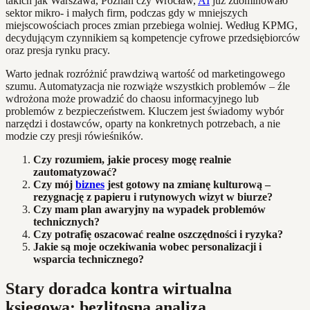
takich jak Warszawa, Poznań czy Wrocław,
AI
już zdominowało
sektor mikro- i małych firm, podczas gdy w mniejszych
miejscowościach proces zmian przebiega wolniej. Według KPMG,
decydującym czynnikiem są kompetencje cyfrowe przedsiębiorców
oraz presja rynku pracy.
Warto jednak rozróżnić prawdziwą wartość od marketingowego
szumu. Automatyzacja nie rozwiąże wszystkich problemów – źle
wdrożona może prowadzić do chaosu informacyjnego lub
problemów z bezpieczeństwem. Kluczem jest świadomy wybór
narzędzi i dostawców, oparty na konkretnych potrzebach, a nie
modzie czy presji rówieśników.
Czy rozumiem, jakie procesy mogę realnie
zautomatyzować?
Czy mój
biznes
jest gotowy na zmianę kulturową –
rezygnację z papieru i rutynowych wizyt w biurze?
Czy mam plan awaryjny na wypadek problemów
technicznych?
Czy potrafię oszacować realne oszczędności i ryzyka?
Jakie są moje oczekiwania wobec personalizacji i
wsparcia technicznego?
Stary doradca kontra wirtualna
księgowa: bezlitosna analiza