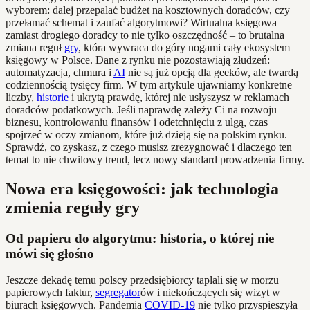
wyborem: dalej przepalać budżet na kosztownych doradców, czy
przełamać schemat i zaufać algorytmowi? Wirtualna księgowa
zamiast drogiego doradcy to nie tylko oszczędność – to brutalna
zmiana reguł
gry
, która wywraca do góry nogami cały ekosystem
księgowy w Polsce. Dane z rynku nie pozostawiają złudzeń:
automatyzacja, chmura i
AI
nie są już opcją dla geeków, ale twardą
codziennością tysięcy firm. W tym artykule ujawniamy konkretne
liczby,
historie
i ukrytą prawdę, której nie usłyszysz w reklamach
doradców podatkowych. Jeśli naprawdę zależy Ci na rozwoju
biznesu, kontrolowaniu finansów i odetchnięciu z ulgą, czas
spojrzeć w oczy zmianom, które już dzieją się na polskim rynku.
Sprawdź, co zyskasz, z czego musisz zrezygnować i dlaczego ten
temat to nie chwilowy trend, lecz nowy standard prowadzenia firmy.
Nowa era księgowości: jak technologia
zmienia reguły gry
Od papieru do algorytmu: historia, o której nie
mówi się głośno
Jeszcze dekadę temu polscy przedsiębiorcy taplali się w morzu
papierowych faktur,
segregator
ów i niekończących się wizyt w
biurach księgowych. Pandemia
COVID-19
nie tylko przyspieszyła