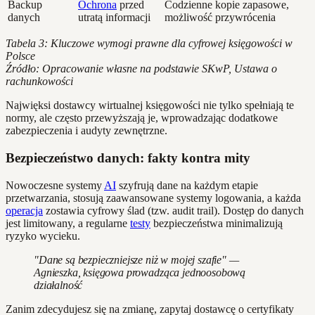
Backup
Ochrona
przed
Codzienne kopie zapasowe,
danych
utratą informacji
możliwość przywrócenia
Tabela 3: Kluczowe wymogi prawne dla cyfrowej księgowości w
Polsce
Źródło: Opracowanie własne na podstawie SKwP, Ustawa o
rachunkowości
Najwięksi dostawcy wirtualnej księgowości nie tylko spełniają te
normy, ale często przewyższają je, wprowadzając dodatkowe
zabezpieczenia i audyty zewnętrzne.
Bezpieczeństwo danych: fakty kontra mity
Nowoczesne systemy
AI
szyfrują dane na każdym etapie
przetwarzania, stosują zaawansowane systemy logowania, a każda
operacja
zostawia cyfrowy ślad (tzw. audit trail). Dostęp do danych
jest limitowany, a regularne
testy
bezpieczeństwa minimalizują
ryzyko wycieku.
"Dane są bezpieczniejsze niż w mojej szafie" —
Agnieszka, księgowa prowadząca jednoosobową
działalność
Zanim zdecydujesz się na zmianę, zapytaj dostawcę o certyfikaty