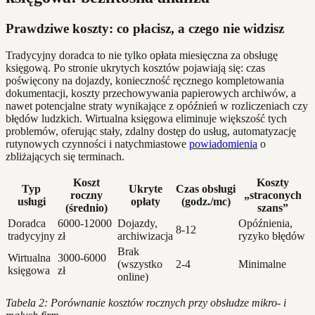
Prawdziwe koszty: co płacisz, a czego nie widzisz
Tradycyjny doradca to nie tylko opłata miesięczna za obsługę
księgową. Po stronie ukrytych kosztów pojawiają się: czas
poświęcony na dojazdy, konieczność ręcznego kompletowania
dokumentacji, koszty przechowywania papierowych archiwów, a
nawet potencjalne straty wynikające z opóźnień w rozliczeniach czy
błędów ludzkich. Wirtualna księgowa eliminuje większość tych
problemów, oferując stały, zdalny dostęp do usług, automatyzację
rutynowych czynności i natychmiastowe
powiadomienia
o
zbliżających się terminach.
Koszt
Koszty
Typ
Ukryte
Czas obsługi
roczny
„straconych
usługi
opłaty
(godz./mc)
(średnio)
szans”
Doradca
6000-12000
Dojazdy,
Opóźnienia,
8-12
tradycyjny
zł
archiwizacja
ryzyko błędów
Brak
Wirtualna
3000-6000
(wszystko
2-4
Minimalne
księgowa
zł
online)
Tabela 2: Porównanie kosztów rocznych przy obsłudze mikro- i