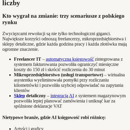
liczby
Kto wygrał na zmianie: trzy scenariusze z polskiego
rynku
Zwycięzcami rewolucji są nie tylko technologiczni giganci.
Największe korzyści odnoszą freelancerzy, mikroprzedsiębiorstwa i
sklepy detaliczne, gdzie każda godzina pracy i każda złotówka mają
ogromne znaczenie.
Freelancer IT
–
automatyczna księgowość
zintegrowana z
systemem fakturowania pozwoliła ograniczyć miesięczne
koszty do 150 zł i skrócić rozliczenia do 30 minut
Mikroprzedsiębiorstwo (usługi transportowe)
– wirtualna
asystentka wyeliminowała pomyłki przy rozliczaniu
kilometrówki i pozwoliła szybciej odpowiadać na zapytania
klientów
Sklep
detaliczny
–
integracja
AI
z systemem magazynowym
pozwoliła lepiej planować zamówienia i uniknąć kar za
spóźnione deklaracje VAT
Nietypowe branże, gdzie AI księgowość robi różnicę:
Artyści i graficy