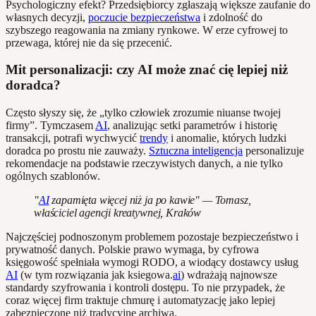
Psychologiczny efekt? Przedsiębiorcy zgłaszają większe zaufanie do
własnych decyzji,
poczucie bezpieczeństwa
i zdolność do
szybszego reagowania na zmiany rynkowe. W erze cyfrowej to
przewaga, której nie da się przecenić.
Mit personalizacji: czy AI może znać cię lepiej niż
doradca?
Często słyszy się, że „tylko człowiek zrozumie niuanse twojej
firmy”. Tymczasem
AI
, analizując setki parametrów i historię
transakcji, potrafi wychwycić
trendy
i anomalie, których ludzki
doradca po prostu nie zauważy.
Sztuczna inteligencja
personalizuje
rekomendacje na podstawie rzeczywistych danych, a nie tylko
ogólnych szablonów.
"
AI
zapamięta więcej niż ja po kawie" — Tomasz,
właściciel agencji kreatywnej, Kraków
Najczęściej podnoszonym problemem pozostaje bezpieczeństwo i
prywatność danych. Polskie prawo wymaga, by cyfrowa
księgowość spełniała wymogi RODO, a wiodący dostawcy usług
AI
(w tym rozwiązania jak ksiegowa.
ai
) wdrażają najnowsze
standardy szyfrowania i kontroli dostępu. To nie przypadek, że
coraz więcej firm traktuje chmurę i automatyzację jako lepiej
zabezpieczone niż tradycyjne archiwa.