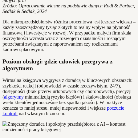
małych firm
Źródło: Opracowanie własne na podstawie danych Rödl & Partner,
Sedlak & Sedlak, 2024
Dla mikroprzedsiębiorstw różnica procentowa jest jeszcze większa –
każdy zaoszczędzony tysiąc złotych to realny wpływ na płynność
finansową i inwestycje w rozwój. W przypadku małych firm skala
oszczędności wzrasta wraz z rozwojem działalności i rosnącymi
potrzebami związanymi z raportowaniem czy rozliczeniami
kadrowo-płacowymi.
Poziom obsługi: gdzie człowiek przegrywa z
algorytmem
Wirtualna księgowa wygrywa z doradcą w kluczowych obszarach:
szybkości reakcji (odpowiedzi w czasie rzeczywistym, 24/7),
dostępności (brak przerw urlopowych czy chorobowych), precyzji
(
algorytmy
minimalizują ryzyko błędów) i skalowalności (obsługa
wielu klientów jednocześnie bez spadku jakości). W praktyce
oznacza to mniej stresu, mniej niepewności i większe
poczucie
kontroli
nad własnym biznesem.