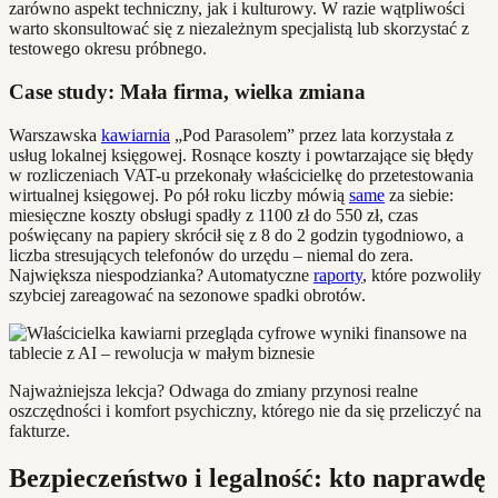
zarówno aspekt techniczny, jak i kulturowy. W razie wątpliwości
warto skonsultować się z niezależnym specjalistą lub skorzystać z
testowego okresu próbnego.
Case study: Mała firma, wielka zmiana
Warszawska
kawiarnia
„Pod Parasolem” przez lata korzystała z
usług lokalnej księgowej. Rosnące koszty i powtarzające się błędy
w rozliczeniach VAT-u przekonały właścicielkę do przetestowania
wirtualnej księgowej. Po pół roku liczby mówią
same
za siebie:
miesięczne koszty obsługi spadły z 1100 zł do 550 zł, czas
poświęcany na papiery skrócił się z 8 do 2 godzin tygodniowo, a
liczba stresujących telefonów do urzędu – niemal do zera.
Największa niespodzianka? Automatyczne
raporty
, które pozwoliły
szybciej zareagować na sezonowe spadki obrotów.
Najważniejsza lekcja? Odwaga do zmiany przynosi realne
oszczędności i komfort psychiczny, którego nie da się przeliczyć na
fakturze.
Bezpieczeństwo i legalność: kto naprawdę