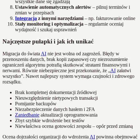
wszystkie dane się zgadzają
Ustawienie automatycznych alertów
– pilnuj terminów i
zmian w przepisach
Integracja
z innymi narzędziami
– np. fakturowanie online
Stały monitoring i optymalizacja
– regularnie oceniaj
wydajność i szukaj usprawnień
Najczęstsze pułapki i jak ich unikać
Migracja do świata
AI
nie jest wolna od zagrożeń. Błędy w
przenoszeniu danych, brak kopii zapasowej czy niezrozumienie
ograniczeń algorytmu potrafią skutkować stratami finansowymi i
nerwami. Równie niebezpieczne jest przekonanie, że „
AI
załatwi
wszystko”. Nawet najlepszy system wymaga czujności i zdrowego
rozsądku.
Brak kompletnej dokumentacji źródłowej
Nieuwzględnienie nietypowych transakcji
Pomijanie backupów
Niezabezpieczenie danych hasłem i 2FA
Zaniedbanie
aktualizacji oprogramowania
Zbyt szybkie wdrożenie bez testów
Niewłaściwa ocena gotowości zespołu – opór przed zmianą
Ocena dojrzałości organizacji do wdrożenia
AI
powinna obejmować