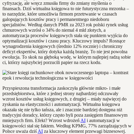
cyfryzację, ale wręcz zmusiła firmy do zmiany myślenia o
finansach. Dziś wirtualna księgowa to nie futurystyczna mrzonka –
to narzędzie, które umożliwia firmom przetrwanie w czasach
galopujących kosztów pracy i permanentnego niedoboru
specjalistów. Według danych PMR za 2023 rok polski rynek usług
chmurowych wzrósł o 34% do niemal 4 mld złotych, a
automatyzacja procesów księgowych stała się punktem wyjścia do
optymalizacji kosztów i czasu pracy. Kluczowy impuls? Rosnące
wynagrodzenia księgowych (średnio 12% rocznie) i chroniczny
deficyt ekspertów, który dotyka każdą branżę. To nie jest powolna
ewolucja. To skok na głęboką wodę, w którym najlepiej radzą sobie
ci, którzy najszybciej porzucili papier na rzecz kodu.
Przyspieszona transformacja zaskoczyła głównie mikro- i małe
przedsiębiorstwa, które z jednej strony najbardziej odczuwały
wzrost kosztów usług księgowych, z drugiej – miały najwięcej do
zyskania na elastyczności i automatyzacji. Wirtualna księgowa
okazała się nie tylko tańsza, ale i znacznie bardziej dostępna niż
tradycyjni doradcy, którzy często byli poza zasięgiem finansowym
mniejszych firm. Efekt? Wzrost wdrożeń
AI
i automatyzacji w
księgowości stał się faktem. Według KPMG, 77% zarządzających w
Polsce uważa dziś
AI
za kluczowy element przewagi biznesowej.