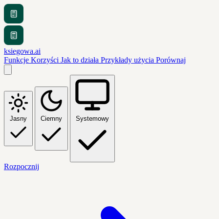
ksiegowa.ai
Funkcje
Korzyści
Jak to działa
Przykłady użycia
Porównaj
Jasny
Ciemny
Systemowy
Rozpocznij