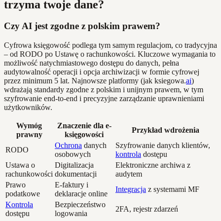
trzyma twoje dane?
Czy AI jest zgodne z polskim prawem?
Cyfrowa księgowość podlega tym samym regulacjom, co tradycyjna
– od RODO po Ustawę o rachunkowości. Kluczowe wymagania to
możliwość natychmiastowego dostępu do danych, pełna
audytowalność operacji i opcja archiwizacji w formie cyfrowej
przez minimum 5 lat. Najnowsze platformy (jak ksiegowa.
ai
)
wdrażają standardy zgodne z polskim i unijnym prawem, w tym
szyfrowanie end-to-end i precyzyjne zarządzanie uprawnieniami
użytkowników.
Wymóg
Znaczenie dla e-
Przykład wdrożenia
prawny
księgowości
Ochrona
danych
Szyfrowanie danych klientów,
RODO
osobowych
kontrola
dostępu
Ustawa o
Digitalizacja
Elektroniczne archiwa z
rachunkowości
dokumentacji
audytem
Prawo
E-faktury i
Integracja
z systemami MF
podatkowe
deklaracje online
Kontrola
Bezpieczeństwo
2FA, rejestr zdarzeń
dostępu
logowania