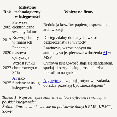
Milestone
Rok
technologiczny
Wpływ na firmy
w księgowości
Pierwsze
Redukcja kosztów papieru, usprawnienie
2005
elektroniczne
archiwizacji
systemy faktur
Rozwój chmury
Dostęp zdalny do danych, wzrost
2012
w finansach
bezpieczeństwa i wygody
Pandemia i
Lawinowy wzrost popytu na
2020
masowa
automatyzację, pierwsze wdrożenia
AI
w
cyfryzacja
MŚP
Wzrost rynku
Cyfrowa księgowość staje się standardem,
2023
chmurowego o
spadają koszty obsługi, rośnie liczba
34%
mikrofirm na rynku
AI
jako
Algorytmy
przejmują rutynowe zadania,
2025
fundament usług
doradcy przestają być „niezastąpieni”
księgowych
Tabela 1: Najważniejsze kamienie milowe cyfrowej rewolucji w
polskiej księgowości
Źródło: Opracowanie własne na podstawie danych PMR, KPMG,
SKwP