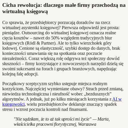
Cicha rewolucja: dlaczego małe firmy przechodzą na
wirtualną księgową
Co sprawia, że przedsiębiorcy porzucają doradców na rzecz
wirtualnej asystentki księgowej? Pierwsza odpowiedź jest prosta:
pieniądze. Outsourcing do wirtualnej księgowej oznacza realne
cięcia kosztów – nawet do 50% względem tradycyjnych biur
księgowych (Rödl & Partner). Ale to tylko wierzchołek góry
lodowej. Cenione są elastyczność, szybki dostęp do danych, brak
konieczności umawiania się na spotkania oraz poczucie
niezależności. Coraz większą rolę odgrywa też społeczny dowód
słuszności – firmy korzystające z nowoczesnych narzędzi dzielą się
swoimi sukcesami na forach i grupach branżowych, napędzając
kolejną falę adopcji.
Początkowy sceptycyzm szybko ustępuje miejsca realnym
korzyściom. Najczęściej wymieniane obawy? Strach przed zmianą,
niewiedza technologiczna i nieufność wobec „bezdusznych”
algorytmów. A jednak, już po kilku miesiącach korzystania z
AI w
księgowości
, wielu przedsiębiorców deklaruje znaczący spadek
stresu i wzrost poczucia kontroli nad finansami.
"Nie sądziłam, że to aż tak uprości mi życie" — Marta,
właścicielka pracowni florystycznej, Warszawa