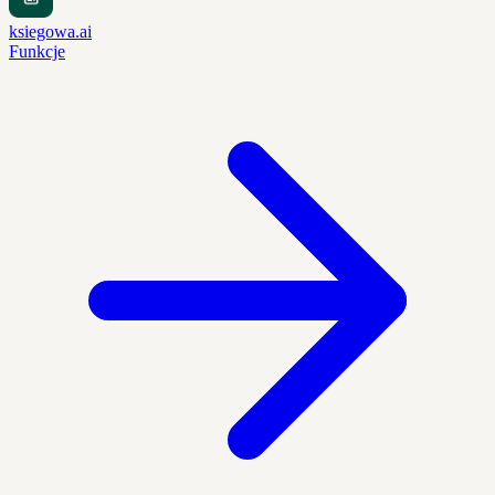
ksiegowa.ai
Funkcje