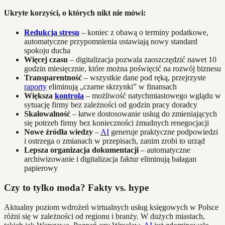
Ukryte korzyści, o których nikt nie mówi:
Redukcja stresu
– koniec z obawą o terminy podatkowe,
automatyczne przypomnienia ustawiają nowy standard
spokoju ducha
Więcej czasu
– digitalizacja pozwala zaoszczędzić nawet 10
godzin miesięcznie, które można poświęcić na rozwój biznesu
Transparentność
– wszystkie dane pod ręką, przejrzyste
raporty
eliminują „czarne skrzynki” w finansach
Większa
kontrola
– możliwość natychmiastowego wglądu w
sytuację firmy bez zależności od godzin pracy doradcy
Skalowalność
– łatwe dostosowanie usług do zmieniających
się potrzeb firmy bez konieczności żmudnych renegocjacji
Nowe źródła wiedzy
–
AI
generuje praktyczne podpowiedzi
i ostrzega o zmianach w przepisach, zanim zrobi to urząd
Lepsza organizacja dokumentacji
– automatyczne
archiwizowanie i digitalizacja faktur eliminują bałagan
papierowy
Czy to tylko moda? Fakty vs. hype
Aktualny poziom wdrożeń wirtualnych usług księgowych w Polsce
różni się w zależności od regionu i branży. W dużych miastach,