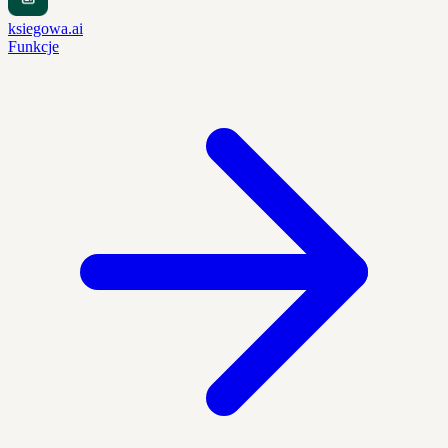
ksiegowa.ai
Funkcje