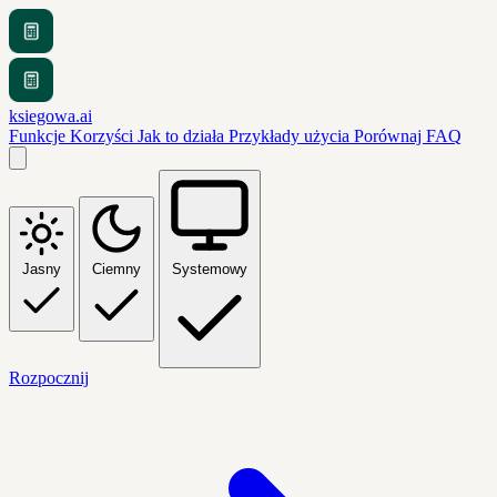
ksiegowa.ai
Funkcje
Korzyści
Jak to działa
Przykłady użycia
Porównaj
FAQ
Jasny
Ciemny
Systemowy
Rozpocznij