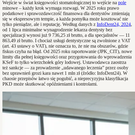
Wejście w świat księgowości stomatologicznej to wejście na
pole
minowe – każdy krok wymaga rozwagi. W 2025 roku prawo
podatkowe i sprawozdawczość finansowa dla dentystów zmieniają
się w ekspresowym tempie, a każda pomyłka może kosztować nie
tylko pieniądze, ale i reputację. Według danych z
InfoDent24, 2024
,
od 1 lipca minimalne wynagrodzenie lekarza dentysty bez
specjalizacji wynosi już 9 736,25 zł brutto, a dla specjalistów — 11
863,49 zł brutto. I chociaż usługi dentystyczne są zwolnione z VAT
(art. 43 ustawy o VAT), nie oznacza to, że nie ma obszarów, gdzie
fiskus czyha na błąd. Od 2025 roku raportowanie (JPK_CIT), nowe
limity dla pełnej księgowości oraz przygotowania do wprowadzenia
KSeF to tylko wierzchołek góry lodowej. Ustawodawca zaostrza
też sankcje — za prowadzenie „udawanego leczenia” przez osoby
bez uprawnień grozi kara nawet 1 mln zł (źródło: InfoDent24). W
chaosie przepisów łatwo się pogubić, a nieprecyzyjna klasyfikacja
PKD może skutkować opóźnieniami i kontrolami.