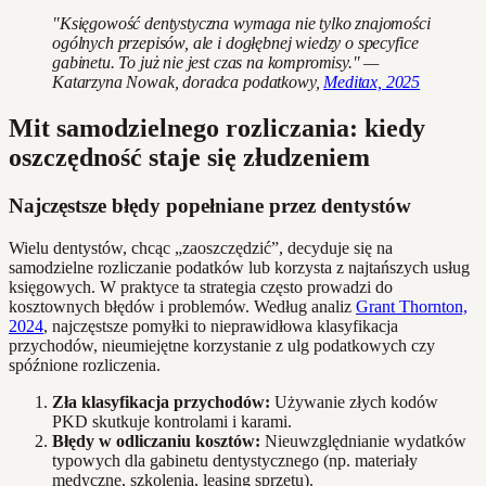
"Księgowość dentystyczna wymaga nie tylko znajomości
ogólnych przepisów, ale i dogłębnej wiedzy o specyfice
gabinetu. To już nie jest czas na kompromisy." —
Katarzyna Nowak, doradca podatkowy,
Meditax, 2025
Mit samodzielnego rozliczania: kiedy
oszczędność staje się złudzeniem
Najczęstsze błędy popełniane przez dentystów
Wielu dentystów, chcąc „zaoszczędzić”, decyduje się na
samodzielne rozliczanie podatków lub korzysta z najtańszych usług
księgowych. W praktyce ta strategia często prowadzi do
kosztownych błędów i problemów. Według analiz
Grant Thornton,
2024
, najczęstsze pomyłki to nieprawidłowa klasyfikacja
przychodów, nieumiejętne korzystanie z ulg podatkowych czy
spóźnione rozliczenia.
Zła klasyfikacja przychodów:
Używanie złych kodów
PKD skutkuje kontrolami i karami.
Błędy w odliczaniu kosztów:
Nieuwzględnianie wydatków
typowych dla gabinetu dentystycznego (np. materiały
medyczne, szkolenia, leasing sprzętu).