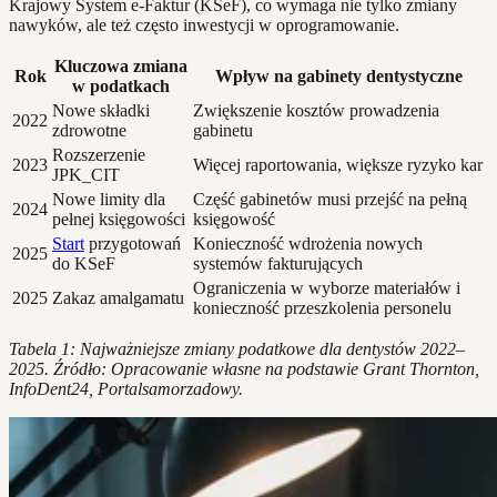
Krajowy System e-Faktur (KSeF), co wymaga nie tylko zmiany
nawyków, ale też często inwestycji w oprogramowanie.
Kluczowa zmiana
Rok
Wpływ na gabinety dentystyczne
w podatkach
Nowe składki
Zwiększenie kosztów prowadzenia
2022
zdrowotne
gabinetu
Rozszerzenie
2023
Więcej raportowania, większe ryzyko kar
JPK_CIT
Nowe limity dla
Część gabinetów musi przejść na pełną
2024
pełnej księgowości
księgowość
Start
przygotowań
Konieczność wdrożenia nowych
2025
do KSeF
systemów fakturujących
Ograniczenia w wyborze materiałów i
2025
Zakaz amalgamatu
konieczność przeszkolenia personelu
Tabela 1: Najważniejsze zmiany podatkowe dla dentystów 2022–
2025. Źródło: Opracowanie własne na podstawie Grant Thornton,
InfoDent24, Portalsamorzadowy.