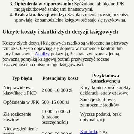
Opóźnienia w raportowaniu:
Spóźnione lub błędne JPK
mogą skutkować sankcjami finansowymi.
Brak aktualizacji wiedzy:
Szybko zmieniające się przepisy
sprawiają, że samodzielna księgowość staje się ryzykowna.
Ukryte koszty i skutki złych decyzji księgowych
Koszty złych decyzji księgowych rzadko są widoczne na pierwszy
rzut oka. Często objawiają się dopiero w momencie kontroli lub
kary finansowej.
Analizy
pokazują, że strata związana z jedną
poważną pomyłką księgową potrafi przewyższyć roczne
oszczędności na outsourcingu księgowości.
Przykładowa
Typ błędu
Potencjalny koszt
konsekwencja
Nieprawidłowa
Kary, konieczność korekty
2 000–10 000 zł
klasyfikacja PKD
deklaracji, straty czasowe
Sankcje skarbowe,
Opóźnienia w JPK
500–15 000 zł
zamrożenie środków
1 000–5 000 zł
Złe rozliczenie
Wyższe podatki, brak
(utracone
kosztów
optymalizacji
oszczędności)
Nieuwzględnienie
Kontrola
, kary,