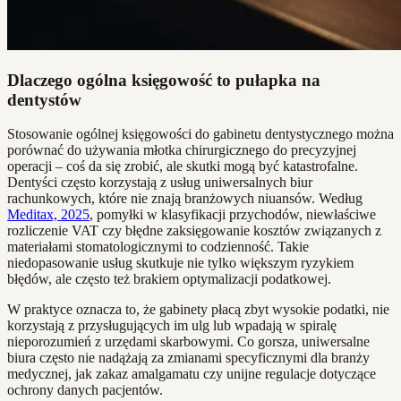
Dlaczego ogólna księgowość to pułapka na
dentystów
Stosowanie ogólnej księgowości do gabinetu dentystycznego można
porównać do używania młotka chirurgicznego do precyzyjnej
operacji – coś da się zrobić, ale skutki mogą być katastrofalne.
Dentyści często korzystają z usług uniwersalnych biur
rachunkowych, które nie znają branżowych niuansów. Według
Meditax, 2025
, pomyłki w klasyfikacji przychodów, niewłaściwe
rozliczenie VAT czy błędne zaksięgowanie kosztów związanych z
materiałami stomatologicznymi to codzienność. Takie
niedopasowanie usług skutkuje nie tylko większym ryzykiem
błędów, ale często też brakiem optymalizacji podatkowej.
W praktyce oznacza to, że gabinety płacą zbyt wysokie podatki, nie
korzystają z przysługujących im ulg lub wpadają w spiralę
nieporozumień z urzędami skarbowymi. Co gorsza, uniwersalne
biura często nie nadążają za zmianami specyficznymi dla branży
medycznej, jak zakaz amalgamatu czy unijne regulacje dotyczące
ochrony danych pacjentów.