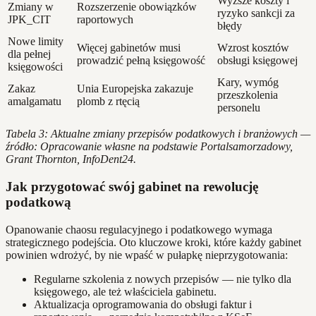
Wyższe koszty i
Zmiany w
Rozszerzenie obowiązków
ryzyko sankcji za
JPK_CIT
raportowych
błędy
Nowe limity
Więcej gabinetów musi
Wzrost kosztów
dla pełnej
prowadzić pełną księgowość
obsługi księgowej
księgowości
Kary, wymóg
Zakaz
Unia Europejska zakazuje
przeszkolenia
amalgamatu
plomb z rtęcią
personelu
Tabela 3: Aktualne zmiany przepisów podatkowych i branżowych —
źródło: Opracowanie własne na podstawie Portalsamorzadowy,
Grant Thornton, InfoDent24.
Jak przygotować swój gabinet na rewolucję
podatkową
Opanowanie chaosu regulacyjnego i podatkowego wymaga
strategicznego podejścia. Oto kluczowe kroki, które każdy gabinet
powinien wdrożyć, by nie wpaść w pułapkę nieprzygotowania:
Regularne szkolenia z nowych przepisów — nie tylko dla
księgowego, ale też właściciela gabinetu.
Aktualizacja oprogramowania do obsługi faktur i