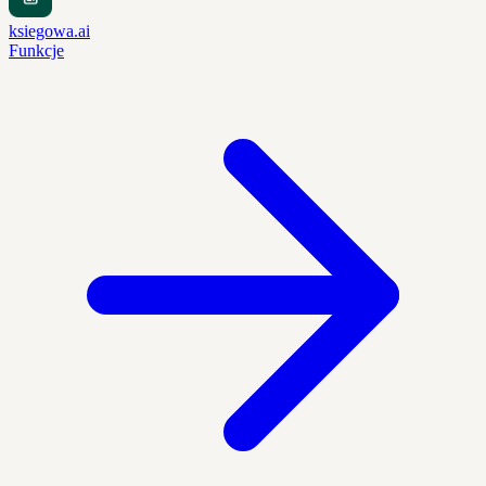
ksiegowa.ai
Funkcje