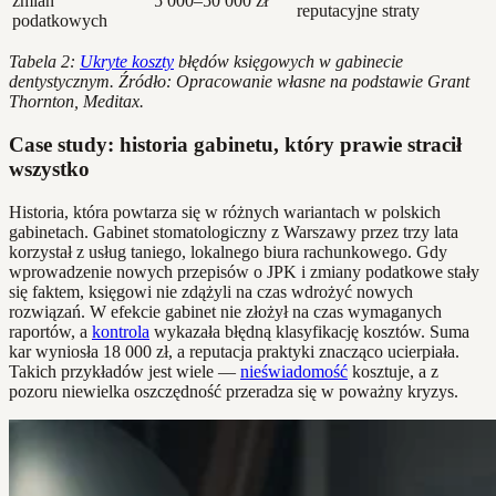
zmian
5 000–50 000 zł
reputacyjne straty
podatkowych
Tabela 2:
Ukryte koszty
błędów księgowych w gabinecie
dentystycznym. Źródło: Opracowanie własne na podstawie Grant
Thornton, Meditax.
Case study: historia gabinetu, który prawie stracił
wszystko
Historia, która powtarza się w różnych wariantach w polskich
gabinetach. Gabinet stomatologiczny z Warszawy przez trzy lata
korzystał z usług taniego, lokalnego biura rachunkowego. Gdy
wprowadzenie nowych przepisów o JPK i zmiany podatkowe stały
się faktem, księgowi nie zdążyli na czas wdrożyć nowych
rozwiązań. W efekcie gabinet nie złożył na czas wymaganych
raportów, a
kontrola
wykazała błędną klasyfikację kosztów. Suma
kar wyniosła 18 000 zł, a reputacja praktyki znacząco ucierpiała.
Takich przykładów jest wiele —
nieświadomość
kosztuje, a z
pozoru niewielka oszczędność przeradza się w poważny kryzys.