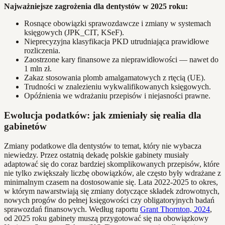
Najważniejsze zagrożenia dla dentystów w 2025 roku:
Rosnące obowiązki sprawozdawcze i zmiany w systemach
księgowych (JPK_CIT, KSeF).
Nieprecyzyjna klasyfikacja PKD utrudniająca prawidłowe
rozliczenia.
Zaostrzone kary finansowe za nieprawidłowości — nawet do
1 mln zł.
Zakaz stosowania plomb amalgamatowych z rtęcią (UE).
Trudności w znalezieniu wykwalifikowanych księgowych.
Opóźnienia we wdrażaniu przepisów i niejasności prawne.
Ewolucja podatków: jak zmieniały się realia dla
gabinetów
Zmiany podatkowe dla dentystów to temat, który nie wybacza
niewiedzy. Przez ostatnią dekadę polskie gabinety musiały
adaptować się do coraz bardziej skomplikowanych przepisów, które
nie tylko zwiększały liczbę obowiązków, ale często były wdrażane z
minimalnym czasem na dostosowanie się. Lata 2022-2025 to okres,
w którym nawarstwiają się zmiany dotyczące składek zdrowotnych,
nowych progów do pełnej księgowości czy obligatoryjnych badań
sprawozdań finansowych. Według raportu
Grant Thornton, 2024
,
od 2025 roku gabinety muszą przygotować się na obowiązkowy