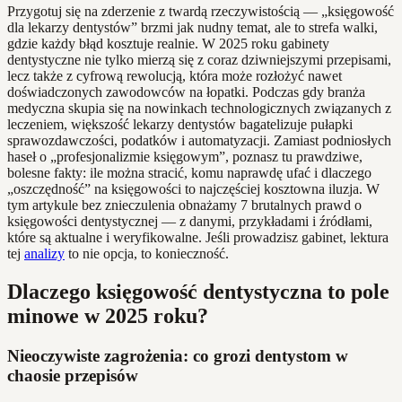
Przygotuj się na zderzenie z twardą rzeczywistością — „księgowość
dla lekarzy dentystów” brzmi jak nudny temat, ale to strefa walki,
gdzie każdy błąd kosztuje realnie. W 2025 roku gabinety
dentystyczne nie tylko mierzą się z coraz dziwniejszymi przepisami,
lecz także z cyfrową rewolucją, która może rozłożyć nawet
doświadczonych zawodowców na łopatki. Podczas gdy branża
medyczna skupia się na nowinkach technologicznych związanych z
leczeniem, większość lekarzy dentystów bagatelizuje pułapki
sprawozdawczości, podatków i automatyzacji. Zamiast podniosłych
haseł o „profesjonalizmie księgowym”, poznasz tu prawdziwe,
bolesne fakty: ile można stracić, komu naprawdę ufać i dlaczego
„oszczędność” na księgowości to najczęściej kosztowna iluzja. W
tym artykule bez znieczulenia obnażamy 7 brutalnych prawd o
księgowości dentystycznej — z danymi, przykładami i źródłami,
które są aktualne i weryfikowalne. Jeśli prowadzisz gabinet, lektura
tej
analizy
to nie opcja, to konieczność.
Dlaczego księgowość dentystyczna to pole
minowe w 2025 roku?
Nieoczywiste zagrożenia: co grozi dentystom w
chaosie przepisów