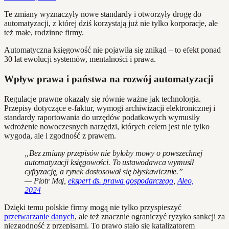
Te zmiany wyznaczyły nowe standardy i otworzyły drogę do
automatyzacji, z której dziś korzystają już nie tylko korporacje, ale
też małe, rodzinne firmy.
Automatyczna księgowość nie pojawiła się znikąd – to efekt ponad
30 lat ewolucji systemów, mentalności i prawa.
Wpływ prawa i państwa na rozwój automatyzacji
Regulacje prawne okazały się równie ważne jak technologia.
Przepisy dotyczące e-faktur, wymogi archiwizacji elektronicznej i
standardy raportowania do urzędów podatkowych wymusiły
wdrożenie nowoczesnych narzędzi, których celem jest nie tylko
wygoda, ale i zgodność z prawem.
„Bez zmiany przepisów nie byłoby mowy o powszechnej
automatyzacji księgowości. To ustawodawca wymusił
cyfryzację, a rynek dostosował się błyskawicznie.”
— Piotr Maj,
ekspert ds. prawa gospodarczego
,
Aleo,
2024
Dzięki temu polskie firmy mogą nie tylko przyspieszyć
przetwarzanie danych
, ale też znacznie ograniczyć ryzyko sankcji za
niezgodność z przepisami. To prawo stało się katalizatorem