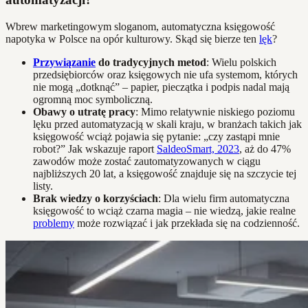
Wbrew marketingowym sloganom, automatyczna księgowość
napotyka w Polsce na opór kulturowy. Skąd się bierze ten
lęk
?
Przywiązanie
do tradycyjnych metod
: Wielu polskich
przedsiębiorców oraz księgowych nie ufa systemom, których
nie mogą „dotknąć” – papier, pieczątka i podpis nadal mają
ogromną moc symboliczną.
Obawy o utratę pracy
: Mimo relatywnie niskiego poziomu
lęku przed automatyzacją w skali kraju, w branżach takich jak
księgowość wciąż pojawia się pytanie: „czy zastąpi mnie
robot?” Jak wskazuje raport
SaldeoSmart, 2023
, aż do 47%
zawodów może zostać zautomatyzowanych w ciągu
najbliższych 20 lat, a księgowość znajduje się na szczycie tej
listy.
Brak wiedzy o korzyściach
: Dla wielu firm automatyczna
księgowość to wciąż czarna magia – nie wiedzą, jakie realne
problemy
może rozwiązać i jak przekłada się na codzienność.