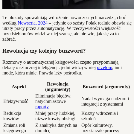
Te blokady spowalniają wdrożenie nowoczesnych narzędzi, choć –
według
Newseria, 2024
– jedynie co szósty Polak realnie obawia się
utraty pracy przez automatyzację. W rzeczywistości większość
przedsiębiorców widzi w niej szansę, ale nie wie, jak się za to
zabrać.
Rewolucja czy kolejny buzzword?
Rozmowy o automatycznej księgowości często przypominają
debatę o sztucznej inteligencji: jedni widzą w niej
przełom
, inni –
modę, która minie. Prawda leży pośrodku.
Rewolucja
Aspekt
Buzzword (argumenty)
(argumenty)
Eliminacja błędów,
Nadal wymaga nadzoru i
Efektywność
natychmiastowe
integracji z systemami
raporty
Redukcja
Mniej pracy ludzkiej,
Koszty wdrożenia i
kosztów
niższe koszty obsługi
szkoleń
Zmiana roli
Z analityka danych na
Opór kulturowy,
księgowego
doradcę
przestarzałe procesy