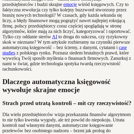
przedsiębiorców i budzi skrajne
emocje
wśród księgowych. Czy to
faktyczna rewolucja czy tylko kolejny buzzword stworzony przez
branżę nowych technologii? W czasach, gdy każda sekunda się
liczy, a błędy finansowe mogą pogrążyć nawet najlepiej rokującą
firmę, polscy przedsiębiorcy coraz częściej spoglądają w stronę
algorytmów, które mają za nich liczyć, kategoryzować i raportować.
Tylko czy oddanie sterów
AI
to droga do sukcesu, czy ryzykowny
skok w nieznane? W tym artykule rozbieramy na czynniki pierwsze
automatyczną księgowość – bez ściemy, z danymi, cytatami i
case
studies
z polskiego rynku. Poznasz siedem brutalnych prawd, które
wywrócą Twój sposób myślenia o finansach firmowych. Zanurkuj z
nami w świat, gdzie technologia spotyka twardą rzeczywistość
rachunkowości.
Dlaczego automatyczna księgowość
wywołuje skrajne emocje
Strach przed utratą kontroli – mit czy rzeczywistość?
Dla wielu przedsiębiorców wizja przekazania finansów algorytmom
to nie tylko kwestia wygody, ale też powód do niepokoju. Utrata
kontroli nad własnymi danymi, automatyczne księgowanie
przelewów bez osobistego nadzoru – brzmi jak prolog do