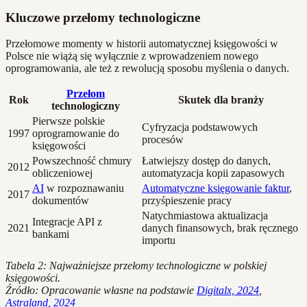
Kluczowe przełomy technologiczne
Przełomowe momenty w historii automatycznej księgowości w
Polsce nie wiążą się wyłącznie z wprowadzeniem nowego
oprogramowania, ale też z rewolucją sposobu myślenia o danych.
Przełom
Rok
Skutek dla branży
technologiczny
Pierwsze polskie
Cyfryzacja podstawowych
1997
oprogramowanie do
procesów
księgowości
Powszechność chmury
Łatwiejszy dostęp do danych,
2012
obliczeniowej
automatyzacja kopii zapasowych
AI
w rozpoznawaniu
Automatyczne księgowanie faktur
,
2017
dokumentów
przyśpieszenie pracy
Natychmiastowa aktualizacja
Integracje API z
2021
danych finansowych, brak ręcznego
bankami
importu
Tabela 2: Najważniejsze przełomy technologiczne w polskiej
księgowości.
Źródło: Opracowanie własne na podstawie
Digitalx, 2024
,
Astraland, 2024