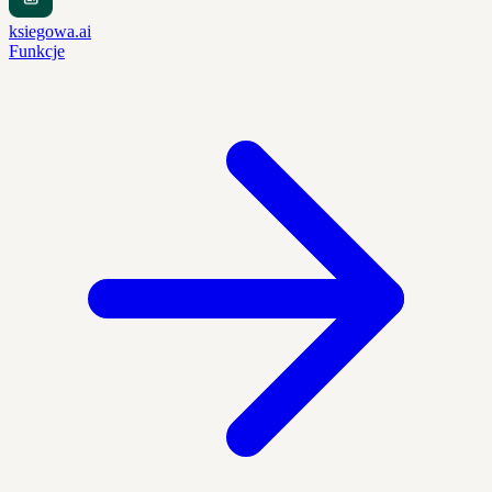
ksiegowa.ai
Funkcje