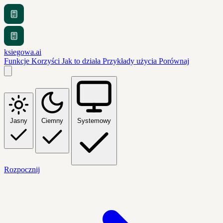
ksiegowa.ai
Funkcje
Korzyści
Jak to działa
Przykłady użycia
Porównaj
Jasny
Ciemny
Systemowy
Rozpocznij