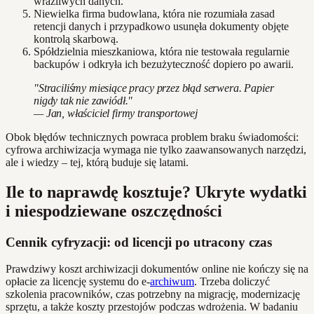
wrażliwych danych.
Niewielka firma budowlana, która nie rozumiała zasad
retencji danych i przypadkowo usunęła dokumenty objęte
kontrolą skarbową.
Spółdzielnia mieszkaniowa, która nie testowała regularnie
backupów i odkryła ich bezużyteczność dopiero po awarii.
"Straciliśmy miesiące pracy przez błąd serwera. Papier
nigdy tak nie zawiódł."
— Jan, właściciel firmy transportowej
Obok błędów technicznych powraca problem braku świadomości:
cyfrowa archiwizacja wymaga nie tylko zaawansowanych narzędzi,
ale i wiedzy – tej, którą buduje się latami.
Ile to naprawdę kosztuje? Ukryte wydatki
i niespodziewane oszczędności
Cennik cyfryzacji: od licencji po utracony czas
Prawdziwy koszt archiwizacji dokumentów online nie kończy się na
opłacie za licencję systemu do e-
archiwum
. Trzeba doliczyć
szkolenia pracowników, czas potrzebny na migrację, modernizację
sprzętu, a także koszty przestojów podczas wdrożenia. W badaniu