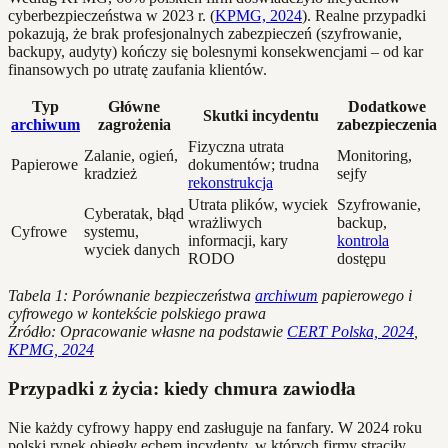
cyberbezpieczeństwa w 2023 r. (
KPMG, 2024
). Realne przypadki
pokazują, że brak profesjonalnych zabezpieczeń (szyfrowanie,
backupy, audyty) kończy się bolesnymi konsekwencjami – od kar
finansowych po utratę zaufania klientów.
Typ
Główne
Dodatkowe
Skutki incydentu
archiwum
zagrożenia
zabezpieczenia
Fizyczna utrata
Zalanie, ogień,
Monitoring,
Papierowe
dokumentów; trudna
kradzież
sejfy
rekonstrukcja
Utrata plików, wyciek
Szyfrowanie,
Cyberatak, błąd
wrażliwych
backup,
Cyfrowe
systemu,
informacji, kary
kontrola
wyciek danych
RODO
dostępu
Tabela 1: Porównanie bezpieczeństwa
archiwum
papierowego i
cyfrowego w kontekście polskiego prawa
Źródło: Opracowanie własne na podstawie
CERT Polska, 2024
,
KPMG, 2024
Przypadki z życia: kiedy chmura zawiodła
Nie każdy cyfrowy happy end zasługuje na fanfary. W 2024 roku
polski rynek obiegły echem incydenty, w których firmy straciły