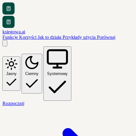
ksiegowa.ai
Funkcje
Korzyści
Jak to działa
Przykłady użycia
Porównaj
Jasny
Ciemny
Systemowy
Rozpocznij