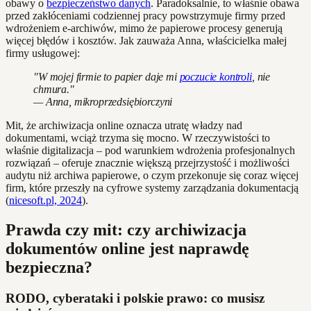
obawy o
bezpieczeństwo danych
. Paradoksalnie, to właśnie obawa
przed zakłóceniami codziennej pracy powstrzymuje firmy przed
wdrożeniem e-archiwów, mimo że papierowe procesy generują
więcej błędów i kosztów. Jak zauważa Anna, właścicielka małej
firmy usługowej:
"W mojej firmie to papier daje mi
poczucie kontroli
, nie
chmura."
— Anna, mikroprzedsiębiorczyni
Mit, że archiwizacja online oznacza utratę władzy nad
dokumentami, wciąż trzyma się mocno. W rzeczywistości to
właśnie digitalizacja – pod warunkiem wdrożenia profesjonalnych
rozwiązań – oferuje znacznie większą przejrzystość i możliwości
audytu niż archiwa papierowe, o czym przekonuje się coraz więcej
firm, które przeszły na cyfrowe systemy zarządzania dokumentacją
(
nicesoft.pl, 2024
).
Prawda czy mit: czy archiwizacja
dokumentów online jest naprawdę
bezpieczna?
RODO, cyberataki i polskie prawo: co musisz