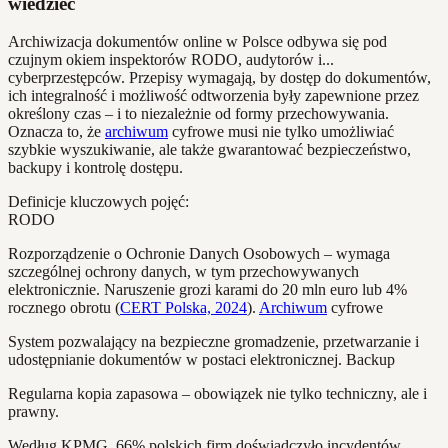
wiedzieć
Archiwizacja dokumentów online w Polsce odbywa się pod
czujnym okiem inspektorów RODO, audytorów i...
cyberprzestępców. Przepisy wymagają, by dostęp do dokumentów,
ich integralność i możliwość odtworzenia były zapewnione przez
określony czas – i to niezależnie od formy przechowywania.
Oznacza to, że
archiwum
cyfrowe musi nie tylko umożliwiać
szybkie wyszukiwanie, ale także gwarantować bezpieczeństwo,
backupy i kontrolę dostępu.
Definicje kluczowych pojęć:
RODO
Rozporządzenie o Ochronie Danych Osobowych – wymaga
szczególnej ochrony danych, w tym przechowywanych
elektronicznie. Naruszenie grozi karami do 20 mln euro lub 4%
rocznego obrotu (
CERT Polska, 2024
).
Archiwum
cyfrowe
System pozwalający na bezpieczne gromadzenie, przetwarzanie i
udostępnianie dokumentów w postaci elektronicznej. Backup
Regularna kopia zapasowa – obowiązek nie tylko techniczny, ale i
prawny.
Według KPMG, 66% polskich firm doświadczyło incydentów