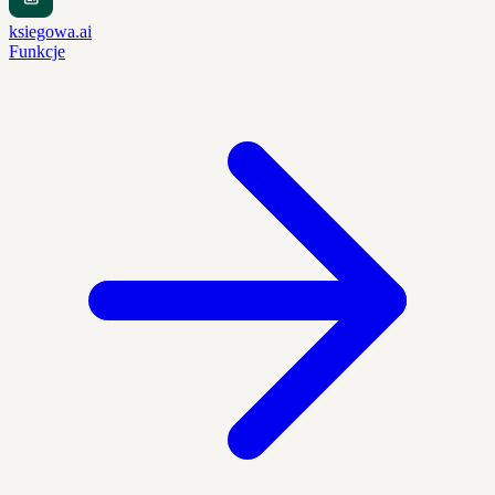
ksiegowa.ai
Funkcje