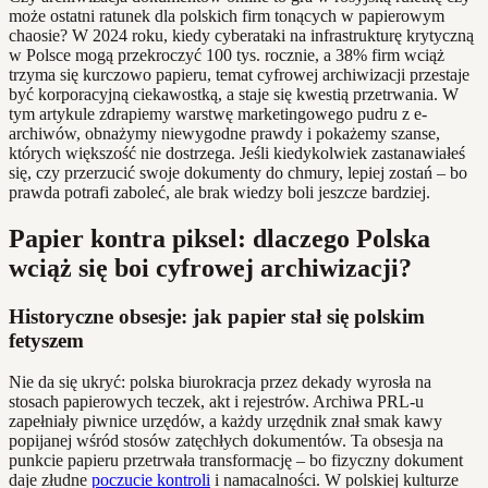
może ostatni ratunek dla polskich firm tonących w papierowym
chaosie? W 2024 roku, kiedy cyberataki na infrastrukturę krytyczną
w Polsce mogą przekroczyć 100 tys. rocznie, a 38% firm wciąż
trzyma się kurczowo papieru, temat cyfrowej archiwizacji przestaje
być korporacyjną ciekawostką, a staje się kwestią przetrwania. W
tym artykule zdrapiemy warstwę marketingowego pudru z e-
archiwów, obnażymy niewygodne prawdy i pokażemy szanse,
których większość nie dostrzega. Jeśli kiedykolwiek zastanawiałeś
się, czy przerzucić swoje dokumenty do chmury, lepiej zostań – bo
prawda potrafi zaboleć, ale brak wiedzy boli jeszcze bardziej.
Papier kontra piksel: dlaczego Polska
wciąż się boi cyfrowej archiwizacji?
Historyczne obsesje: jak papier stał się polskim
fetyszem
Nie da się ukryć: polska biurokracja przez dekady wyrosła na
stosach papierowych teczek, akt i rejestrów. Archiwa PRL-u
zapełniały piwnice urzędów, a każdy urzędnik znał smak kawy
popijanej wśród stosów zatęchłych dokumentów. Ta obsesja na
punkcie papieru przetrwała transformację – bo fizyczny dokument
daje złudne
poczucie kontroli
i namacalności. W polskiej kulturze