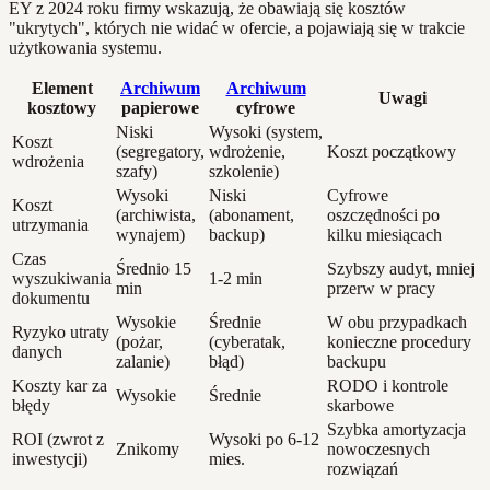
EY z 2024 roku firmy wskazują, że obawiają się kosztów
"ukrytych", których nie widać w ofercie, a pojawiają się w trakcie
użytkowania systemu.
Element
Archiwum
Archiwum
Uwagi
kosztowy
papierowe
cyfrowe
Niski
Wysoki (system,
Koszt
(segregatory,
wdrożenie,
Koszt początkowy
wdrożenia
szafy)
szkolenie)
Wysoki
Niski
Cyfrowe
Koszt
(archiwista,
(abonament,
oszczędności po
utrzymania
wynajem)
backup)
kilku miesiącach
Czas
Średnio 15
Szybszy audyt, mniej
wyszukiwania
1-2 min
min
przerw w pracy
dokumentu
Wysokie
Średnie
W obu przypadkach
Ryzyko utraty
(pożar,
(cyberatak,
konieczne procedury
danych
zalanie)
błąd)
backupu
Koszty kar za
RODO i kontrole
Wysokie
Średnie
błędy
skarbowe
Szybka amortyzacja
ROI (zwrot z
Wysoki po 6-12
Znikomy
nowoczesnych
inwestycji)
mies.
rozwiązań