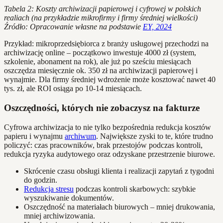
Tabela 2: Koszty archiwizacji papierowej i cyfrowej w polskich
realiach (na przykładzie mikrofirmy i firmy średniej wielkości)
Źródło: Opracowanie własne na podstawie
EY, 2024
Przykład: mikroprzedsiębiorca z branży usługowej przechodzi na
archiwizację online – początkowo inwestuje 4000 zł (system,
szkolenie, abonament na rok), ale już po sześciu miesiącach
oszczędza miesięcznie ok. 350 zł na archiwizacji papierowej i
wynajmie. Dla firmy średniej wdrożenie może kosztować nawet 40
tys. zł, ale ROI osiąga po 10-14 miesiącach.
Oszczędności, których nie zobaczysz na fakturze
Cyfrowa archiwizacja to nie tylko bezpośrednia redukcja kosztów
papieru i wynajmu
archiwum
. Największe zyski to te, które trudno
policzyć: czas pracowników, brak przestojów podczas kontroli,
redukcja ryzyka audytowego oraz odzyskane przestrzenie biurowe.
Skrócenie czasu obsługi klienta i realizacji zapytań z tygodni
do godzin.
Redukcja stresu
podczas kontroli skarbowych: szybkie
wyszukiwanie dokumentów.
Oszczędność na materiałach biurowych – mniej drukowania,
mniej archiwizowania.