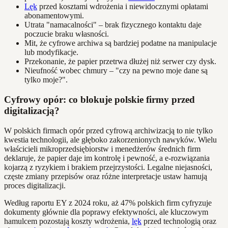
Lęk
przed kosztami wdrożenia i niewidocznymi opłatami
abonamentowymi.
Utrata "namacalności" – brak fizycznego kontaktu daje
poczucie braku własności.
Mit, że cyfrowe archiwa są bardziej podatne na manipulacje
lub modyfikacje.
Przekonanie, że papier przetrwa dłużej niż serwer czy dysk.
Nieufność wobec chmury – "czy na pewno moje dane są
tylko moje?".
Cyfrowy opór: co blokuje polskie firmy przed
digitalizacją?
W polskich firmach opór przed cyfrową archiwizacją to nie tylko
kwestia technologii, ale głęboko zakorzenionych nawyków. Wielu
właścicieli mikroprzedsiębiorstw i menedżerów średnich firm
deklaruje, że papier daje im kontrolę i pewność, a e-rozwiązania
kojarzą z ryzykiem i brakiem przejrzystości. Legalne niejasności,
częste zmiany przepisów oraz różne interpretacje ustaw hamują
proces digitalizacji.
Według raportu EY z 2024 roku, aż 47% polskich firm cyfryzuje
dokumenty głównie dla poprawy efektywności, ale kluczowym
hamulcem pozostają koszty wdrożenia,
lęk
przed technologią oraz