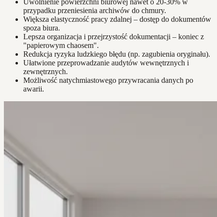
Uwolnienie powierzchni biurowej nawet o 20-30% w
przypadku przeniesienia archiwów do chmury.
Większa elastyczność pracy zdalnej – dostęp do dokumentów
spoza biura.
Lepsza organizacja i przejrzystość dokumentacji – koniec z
"papierowym chaosem".
Redukcja ryzyka ludzkiego błędu (np. zagubienia oryginału).
Ułatwione przeprowadzanie audytów wewnętrznych i
zewnętrznych.
Możliwość natychmiastowego przywracania danych po
awarii.