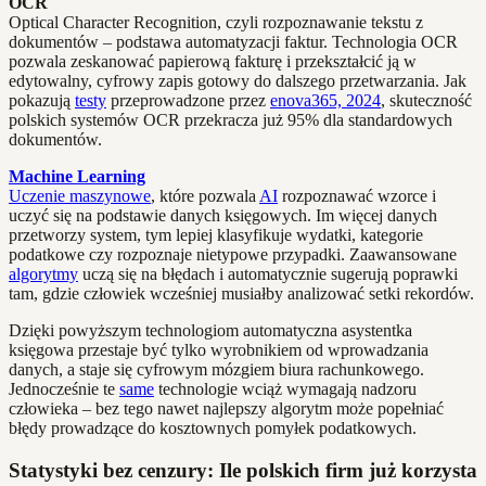
OCR
Optical Character Recognition, czyli rozpoznawanie tekstu z
dokumentów – podstawa automatyzacji faktur. Technologia OCR
pozwala zeskanować papierową fakturę i przekształcić ją w
edytowalny, cyfrowy zapis gotowy do dalszego przetwarzania. Jak
pokazują
testy
przeprowadzone przez
enova365, 2024
, skuteczność
polskich systemów OCR przekracza już 95% dla standardowych
dokumentów.
Machine Learning
Uczenie maszynowe
, które pozwala
AI
rozpoznawać wzorce i
uczyć się na podstawie danych księgowych. Im więcej danych
przetworzy system, tym lepiej klasyfikuje wydatki, kategorie
podatkowe czy rozpoznaje nietypowe przypadki. Zaawansowane
algorytmy
uczą się na błędach i automatycznie sugerują poprawki
tam, gdzie człowiek wcześniej musiałby analizować setki rekordów.
Dzięki powyższym technologiom automatyczna asystentka
księgowa przestaje być tylko wyrobnikiem od wprowadzania
danych, a staje się cyfrowym mózgiem biura rachunkowego.
Jednocześnie te
same
technologie wciąż wymagają nadzoru
człowieka – bez tego nawet najlepszy algorytm może popełniać
błędy prowadzące do kosztownych pomyłek podatkowych.
Statystyki bez cenzury: Ile polskich firm już korzysta