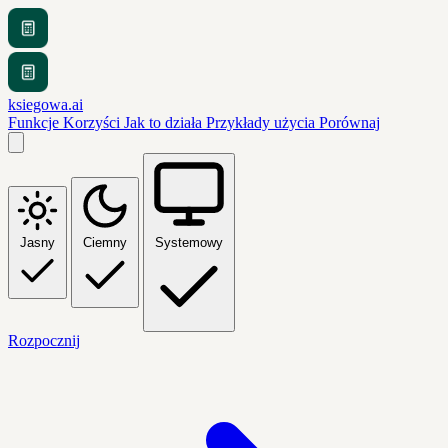
ksiegowa.ai
Funkcje
Korzyści
Jak to działa
Przykłady użycia
Porównaj
Jasny
Ciemny
Systemowy
Rozpocznij