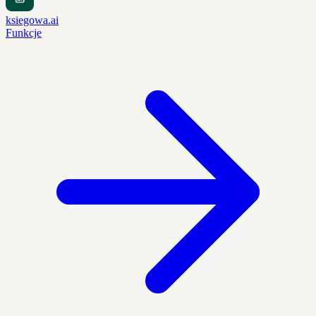
ksiegowa.ai
Funkcje