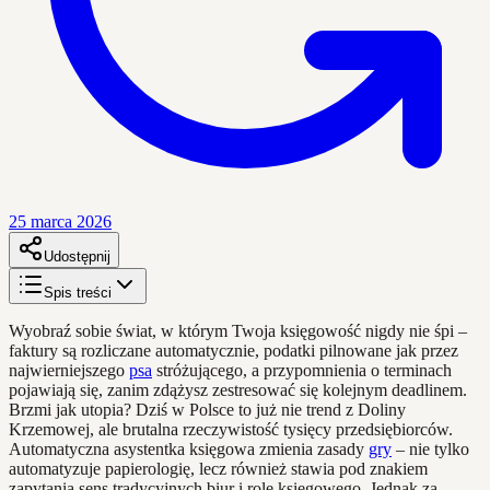
25 marca 2026
Udostępnij
Spis treści
Wyobraź sobie świat, w którym Twoja księgowość nigdy nie śpi –
faktury są rozliczane automatycznie, podatki pilnowane jak przez
najwierniejszego
psa
stróżującego, a przypomnienia o terminach
pojawiają się, zanim zdążysz zestresować się kolejnym deadlinem.
Brzmi jak utopia? Dziś w Polsce to już nie trend z Doliny
Krzemowej, ale brutalna rzeczywistość tysięcy przedsiębiorców.
Automatyczna asystentka księgowa zmienia zasady
gry
– nie tylko
automatyzuje papierologię, lecz również stawia pod znakiem
zapytania sens tradycyjnych biur i rolę księgowego. Jednak za