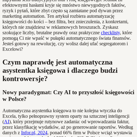
efektownymi hasłami kryje się mnóstwo niewygodnych faktów,
ryzyk i pytań, które zbyt często są zamiatane pod dywan przez
marketing automation. Ten artykuł rozbiera automatyzację
księgowości do kości – bez filtra, bez znieczulenia, z konkretami,
których nie znajdziesz w reklamowych broszurach. Zyskasz
szokujące liczby, brutalne prawdy oraz praktyczne
checklisty
, które
pomogą Ci nie wpaść w pułapki automatycznego świata finansów.
Jesteś gotowy na rewolucję, czy wolisz dalej ufać segregatorom i
Excelowi?
Czym naprawdę jest automatyczna
asystentka księgowa i dlaczego budzi
kontrowersje?
Nowy paradygmat: Czy AI to przyszłość księgowości
w Polsce?
Automatyczna asystentka księgowa to nie kolejna wtyczka do
Excela, tylko pełnoprawny system oparty na sztucznej inteligencji
(
AI
), który przejmuje rutynowe zadania: od wprowadzania faktur,
przez klasyfikację wydatków, aż po generowanie raportów. Według
danych z
Infor.pl, 2024
, ponad 66% firm w Polsce wciąż wystawia