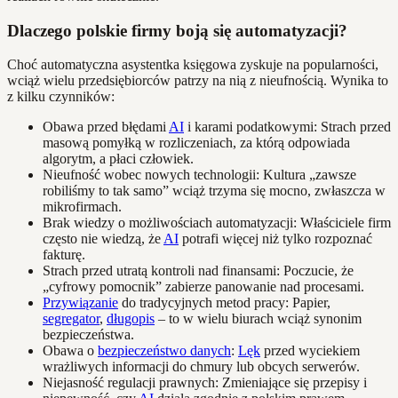
Dlaczego polskie firmy boją się automatyzacji?
Choć automatyczna asystentka księgowa zyskuje na popularności,
wciąż wielu przedsiębiorców patrzy na nią z nieufnością. Wynika to
z kilku czynników:
Obawa przed błędami
AI
i karami podatkowymi: Strach przed
masową pomyłką w rozliczeniach, za którą odpowiada
algorytm, a płaci człowiek.
Nieufność wobec nowych technologii: Kultura „zawsze
robiliśmy to tak samo” wciąż trzyma się mocno, zwłaszcza w
mikrofirmach.
Brak wiedzy o możliwościach automatyzacji: Właściciele firm
często nie wiedzą, że
AI
potrafi więcej niż tylko rozpoznać
fakturę.
Strach przed utratą kontroli nad finansami: Poczucie, że
„cyfrowy pomocnik” zabierze panowanie nad procesami.
Przywiązanie
do tradycyjnych metod pracy: Papier,
segregator
,
długopis
– to w wielu biurach wciąż synonim
bezpieczeństwa.
Obawa o
bezpieczeństwo danych
:
Lęk
przed wyciekiem
wrażliwych informacji do chmury lub obcych serwerów.
Niejasność regulacji prawnych: Zmieniające się przepisy i