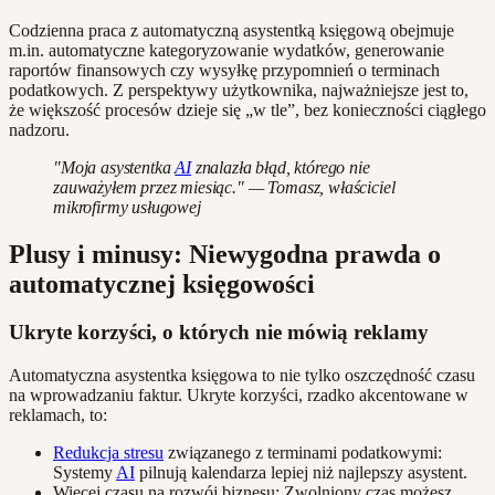
Codzienna praca z automatyczną asystentką księgową obejmuje
m.in. automatyczne kategoryzowanie wydatków, generowanie
raportów finansowych czy wysyłkę przypomnień o terminach
podatkowych. Z perspektywy użytkownika, najważniejsze jest to,
że większość procesów dzieje się „w tle”, bez konieczności ciągłego
nadzoru.
"Moja asystentka
AI
znalazła błąd, którego nie
zauważyłem przez miesiąc." — Tomasz, właściciel
mikrofirmy usługowej
Plusy i minusy: Niewygodna prawda o
automatycznej księgowości
Ukryte korzyści, o których nie mówią reklamy
Automatyczna asystentka księgowa to nie tylko oszczędność czasu
na wprowadzaniu faktur. Ukryte korzyści, rzadko akcentowane w
reklamach, to:
Redukcja stresu
związanego z terminami podatkowymi:
Systemy
AI
pilnują kalendarza lepiej niż najlepszy asystent.
Więcej czasu na rozwój biznesu: Zwolniony czas możesz