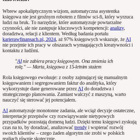
Wbrew apokaliptycznym wizjom, automatyczna asystentka
księgowa nie jest groźnym robotem z filmów sci-fi, który wyrzuca
ludzi na bruk. To narzędzie, które automatyzuje powtarzalne
czynności, ale nie zastępuje kluczowych kompetencji:
analizy
,
doradztwa, relacji z klientem. Według badania portalu
karierawfinansach.pl, 2024
, aż 97% księgowych wskazuje, że
AI
nie przejmie ich pracy w obszarach wymagających kreatywności i
kontaktu z ludźmi.
"
AI
nie zabiera pracy księgowym. Ona zmienia ich
rolę." — Marta, księgowa z 15-letnim stażem
Rola księgowego ewoluuje: z osoby zajmującej się manualnym
księgowaniem i segregowaniem faktur do analityka, który
wykorzystuje dane generowane przez
AI
do doradztwa i
strategicznego planowania. Zamiast walczyć z maszyną, warto
nauczyć się sterować jej potencjałem.
AI
automatyzuje monotonne zadania, ale wciąż decyzje ostateczne,
interpretacje przepisów czy rozwiązywanie nietypowych
przypadków pozostają domeną ludzi. Dzięki temu księgowi zyskują
czas na to, by doradzać, analizować
trendy
i wspierać rozwój
swoich klientów – czego żaden algorytm nie zrobi w polskich
realiach równie skutecznie.