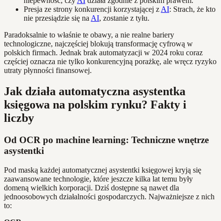
niepewność, czy
AI
działa zgodnie z polskim prawem.
Presja ze strony konkurencji korzystającej z
AI
: Strach, że kto
nie przesiądzie się na
AI
, zostanie z tyłu.
Paradoksalnie to właśnie te obawy, a nie realne bariery
technologiczne, najczęściej blokują transformację cyfrową w
polskich firmach. Jednak brak automatyzacji w 2024 roku coraz
częściej oznacza nie tylko konkurencyjną porażkę, ale wręcz ryzyko
utraty płynności finansowej.
Jak działa automatyczna asystentka
księgowa na polskim rynku? Fakty i
liczby
Od OCR po machine learning: Techniczne wnętrze
asystentki
Pod maską każdej automatycznej asystentki księgowej kryją się
zaawansowane technologie, które jeszcze kilka lat temu były
domeną wielkich korporacji. Dziś dostępne są nawet dla
jednoosobowych działalności gospodarczych. Najważniejsze z nich
to: