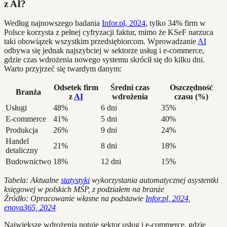
z AI?
Według najnowszego badania
Infor.pl, 2024
, tylko 34% firm w
Polsce korzysta z pełnej cyfryzacji faktur, mimo że KSeF narzuca
taki obowiązek wszystkim przedsiębiorcom. Wprowadzanie
AI
odbywa się jednak najszybciej w sektorze usług i e-commerce,
gdzie czas wdrożenia nowego systemu skrócił się do kilku dni.
Warto przyjrzeć się twardym danym:
Odsetek firm
Średni czas
Oszczędność
Branża
z
AI
wdrożenia
czasu (%)
Usługi
48%
6 dni
35%
E-commerce
41%
5 dni
40%
Produkcja
26%
9 dni
24%
Handel
21%
8 dni
18%
detaliczny
Budownictwo
18%
12 dni
15%
Tabela: Aktualne
statystyki
wykorzystania automatycznej asystentki
księgowej w polskich MŚP, z podziałem na branże
Źródło: Opracowanie własne na podstawie
Infor.pl, 2024
,
enova365, 2024
Największe wdrożenia notuje sektor usług i e-commerce, gdzie