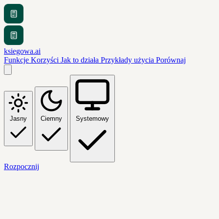
ksiegowa.ai
Funkcje
Korzyści
Jak to działa
Przykłady użycia
Porównaj
Jasny
Ciemny
Systemowy
Rozpocznij