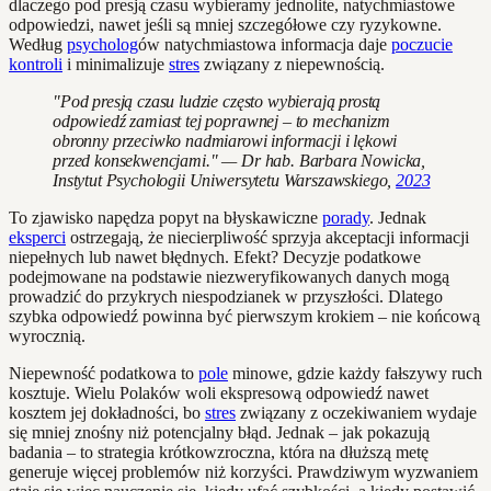
dlaczego pod presją czasu wybieramy jednolite, natychmiastowe
odpowiedzi, nawet jeśli są mniej szczegółowe czy ryzykowne.
Według
psycholog
ów natychmiastowa informacja daje
poczucie
kontroli
i minimalizuje
stres
związany z niepewnością.
"Pod presją czasu ludzie często wybierają prostą
odpowiedź zamiast tej poprawnej – to mechanizm
obronny przeciwko nadmiarowi informacji i lękowi
przed konsekwencjami." — Dr hab. Barbara Nowicka,
Instytut Psychologii Uniwersytetu Warszawskiego,
2023
To zjawisko napędza popyt na błyskawiczne
porady
. Jednak
eksperci
ostrzegają, że niecierpliwość sprzyja akceptacji informacji
niepełnych lub nawet błędnych. Efekt? Decyzje podatkowe
podejmowane na podstawie niezweryfikowanych danych mogą
prowadzić do przykrych niespodzianek w przyszłości. Dlatego
szybka odpowiedź powinna być pierwszym krokiem – nie końcową
wyrocznią.
Niepewność podatkowa to
pole
minowe, gdzie każdy fałszywy ruch
kosztuje. Wielu Polaków woli ekspresową odpowiedź nawet
kosztem jej dokładności, bo
stres
związany z oczekiwaniem wydaje
się mniej znośny niż potencjalny błąd. Jednak – jak pokazują
badania – to strategia krótkowzroczna, która na dłuższą metę
generuje więcej problemów niż korzyści. Prawdziwym wyzwaniem