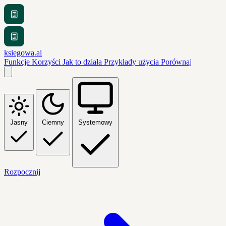
ksiegowa.ai
Funkcje
Korzyści
Jak to działa
Przykłady użycia
Porównaj
Jasny
Ciemny
Systemowy
Rozpocznij