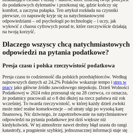
do podatkowych dylematów i przekonaj się, gdzie kończy się
komfort, a zaczyna pułapka. Ten artykuł rozkłada na czynniki
pierwsze, co naprawdę kryje się za natychmiastowymi
odpowiedziami – od psychologii po technologię – i uczy, jak
wyłowić z chaosu cyfrowych porad te, które rzeczywiście działają
na twoją korzyść.
Dlaczego wszyscy chcą natychmiastowych
odpowiedzi na pytania podatkowe?
Presja czasu i polska rzeczywistość podatkowa
Presja czasu to codzienność dla polskich przedsiębiorców. Według
najnowszych danych aż 24,2% Polaków wskazuje tempo i
stres w
pracy
jako główne źródło zawodowego niepokoju. Dzień Wolności
Podatkowej w 2024 roku przesunął się na 28 czerwca, co oznacza,
że podatnicy pracowali aż o 8 dni dłużej na rzecz państwa niż rok
wcześniej. To twarda rzeczywistość, w której każdy dzień zwłoki
może mieć realne konsekwencje – od utraty ulgi po wysoką karę
finansową. Nic dziwnego, że zapotrzebowanie na natychmiastowe
odpowiedzi na pytania podatkowe jest dziś większe niż
kiedykolwiek. W tej atmosferze nawet drobny błąd urasta do rangi
katastrofy, a pragnienie szybkiej, jednoznacznej informacji staje się