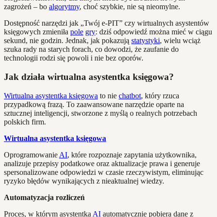
zagrożeń – bo
algorytmy
, choć szybkie, nie są nieomylne.
Dostępność narzędzi jak „Twój e-PIT” czy wirtualnych asystentów
księgowych zmieniła
pole
gry
: dziś odpowiedź można mieć w ciągu
sekund, nie godzin. Jednak, jak pokazują
statystyki
, wielu wciąż
szuka rady na starych forach, co dowodzi, że zaufanie do
technologii rodzi się powoli i nie bez oporów.
Jak działa wirtualna asystentka księgowa?
Wirtualna asystentka księgowa
to nie
chatbot
, który rzuca
przypadkową frazą. To zaawansowane narzędzie oparte na
sztucznej inteligencji, stworzone z myślą o realnych potrzebach
polskich firm.
Wirtualna asystentka księgowa
Oprogramowanie
AI
, które rozpoznaje zapytania użytkownika,
analizuje przepisy podatkowe oraz aktualizacje prawa i generuje
spersonalizowane odpowiedzi w czasie rzeczywistym, eliminując
ryzyko błędów wynikających z nieaktualnej wiedzy.
Automatyzacja rozliczeń
Proces, w którym asystentka
AI
automatycznie pobiera dane z