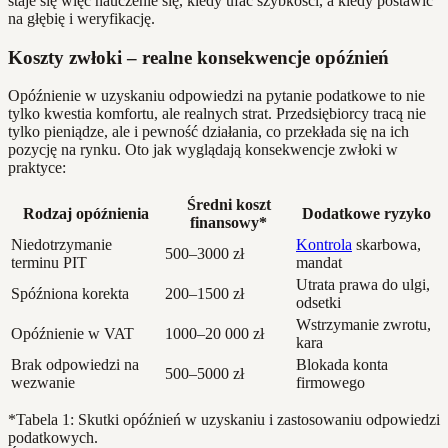
staje się więc nauczenie się, kiedy ufać szybkości, a kiedy postawić
na głębię i weryfikację.
Koszty zwłoki – realne konsekwencje opóźnień
Opóźnienie w uzyskaniu odpowiedzi na pytanie podatkowe to nie
tylko kwestia komfortu, ale realnych strat. Przedsiębiorcy tracą nie
tylko pieniądze, ale i pewność działania, co przekłada się na ich
pozycję na rynku. Oto jak wyglądają konsekwencje zwłoki w
praktyce:
Średni koszt
Rodzaj opóźnienia
Dodatkowe ryzyko
finansowy*
Niedotrzymanie
Kontrola
skarbowa,
500–3000 zł
terminu PIT
mandat
Utrata prawa do ulgi,
Spóźniona korekta
200–1500 zł
odsetki
Wstrzymanie zwrotu,
Opóźnienie w VAT
1000–20 000 zł
kara
Brak odpowiedzi na
Blokada konta
500–5000 zł
wezwanie
firmowego
*Tabela 1: Skutki opóźnień w uzyskaniu i zastosowaniu odpowiedzi
podatkowych.