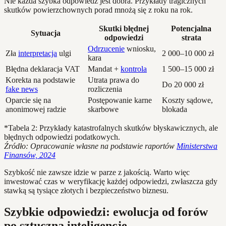
Nie każda szybka odpowiedź jest dobra. Przykłady tragicznych
skutków powierzchownych porad mnożą się z roku na rok.
Skutki błędnej
Potencjalna
Sytuacja
odpowiedzi
strata
Odrzucenie
wniosku,
Zła
interpretacja
ulgi
2 000–10 000 zł
kara
Błędna deklaracja VAT
Mandat +
kontrola
1 500–15 000 zł
Korekta na podstawie
Utrata prawa do
Do 20 000 zł
fake news
rozliczenia
Oparcie się na
Postępowanie karne
Koszty sądowe,
anonimowej radzie
skarbowe
blokada
*Tabela 2: Przykłady katastrofalnych skutków błyskawicznych, ale
błędnych odpowiedzi podatkowych.
Źródło: Opracowanie własne na podstawie raportów
Ministerstwa
Finansów, 2024
Szybkość nie zawsze idzie w parze z jakością. Warto więc
inwestować czas w weryfikację każdej odpowiedzi, zwłaszcza gdy
stawką są tysiące złotych i bezpieczeństwo biznesu.
Szybkie odpowiedzi: ewolucja od forów
po sztuczną inteligencję