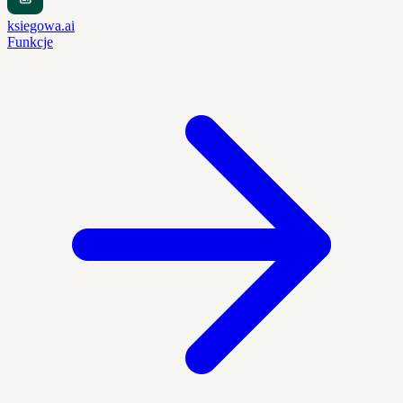
ksiegowa.ai
Funkcje