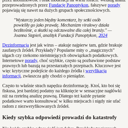
przeprowadzonych przez
Fundację Panoptykon
, fałszywe
porady
pojawiają się nawet na dużych grupach społecznościowych.
"Wystarczy jeden błędny komentarz, by setki osób
powieliły go jako prawdę. Mechanizm viralowy działa
bezlitośnie, a skutki są odczuwalne dla całej branży." —
Joanna Stępień, analityk Fundacji Panoptykon,
2024
Dezinformacja
jest jak wirus – atakuje najpierw tam, gdzie brakuje
zaufanych źródeł. Przykłady? Popularne mity o „magicznych”
ulgach czy rzekomo nieistniejących obowiązkach podatkowych.
Internetowe
porady
, choć szybkie, często są pozbawione podstaw
prawnych lub bazują na przestarzałych przepisach. Kluczowe jest
więc krytyczne podejście do każdego źródła i
weryfikacja
informacji
, zwłaszcza gdy chodzi o pieniądze.
Często to właśnie strach napędza dezinformację. Ktoś, kto boi się
fiskusa, jest bardziej podatny na kliknięcie w sensacyjne nagłówki
niż na rzetelną analizę prawną. Dlatego też każde pytanie
podatkowe warto konsultować w kilku miejscach i nigdy nie ufać
radom z niezweryfikowanych źródeł.
Kiedy szybka odpowiedź prowadzi do katastrofy