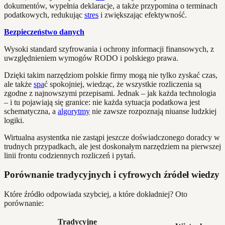
dokumentów, wypełnia deklaracje, a także przypomina o terminach
podatkowych, redukując
stres
i zwiększając efektywność.
Bezpieczeństwo danych
Wysoki standard szyfrowania i ochrony informacji finansowych, z
uwzględnieniem wymogów RODO i polskiego prawa.
Dzięki takim narzędziom polskie firmy mogą nie tylko zyskać czas,
ale także
spa
ć spokojniej, wiedząc, że wszystkie rozliczenia są
zgodne z najnowszymi przepisami. Jednak – jak każda technologia
– i tu pojawiają się granice: nie każda sytuacja podatkowa jest
schematyczna, a
algorytmy
nie zawsze rozpoznają niuanse ludzkiej
logiki.
Wirtualna asystentka nie zastąpi jeszcze doświadczonego doradcy w
trudnych przypadkach, ale jest doskonałym narzędziem na pierwszej
linii frontu codziennych rozliczeń i pytań.
Porównanie tradycyjnych i cyfrowych źródeł wiedzy
Które źródło odpowiada szybciej, a które dokładniej? Oto
porównanie:
Tradycyjne