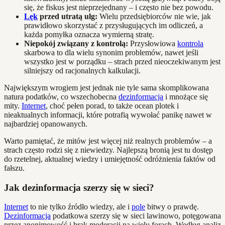
się, że fiskus jest nieprzejednany – i często nie bez powodu.
Lęk
przed utratą ulg:
Wielu przedsiębiorców nie wie, jak
prawidłowo skorzystać z przysługujących im odliczeń, a
każda pomyłka oznacza wymierną stratę.
Niepokój związany z kontrolą:
Przysłowiowa
kontrola
skarbowa to dla wielu synonim problemów, nawet jeśli
wszystko jest w porządku – strach przed nieoczekiwanym jest
silniejszy od racjonalnych kalkulacji.
Największym wrogiem jest jednak nie tyle sama skomplikowana
natura podatków, co wszechobecna
dezinformacja
i mnożące się
mity.
Internet
, choć pełen porad, to także ocean plotek i
nieaktualnych informacji, które potrafią wywołać panikę nawet w
najbardziej opanowanych.
Warto pamiętać, że mitów jest więcej niż realnych problemów – a
strach często rodzi się z niewiedzy. Najlepszą bronią jest tu dostęp
do rzetelnej, aktualnej wiedzy i umiejętność odróżnienia faktów od
fałszu.
Jak dezinformacja szerzy się w sieci?
Internet
to nie tylko źródło wiedzy, ale i
pole
bitwy o prawdę.
Dezinformacja
podatkowa szerzy się w sieci lawinowo, potęgowana
przez anonimowość i brak moderacji na wielu forach. Według analiz