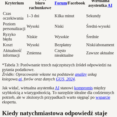
Wirtualna
Kryterium
biuro
Forum
/Facebook
asystentka
AI
rachunkowe
Czas
1–3 dni
Kilka minut
Sekundy
oczekiwania
Poziom
Wysoki
Niski
Średni-wysoki
personalizacji
Ryzyko
Niskie
Wysokie
Średnie
błędu
Koszt
Wysoki
Bezpłatny
Niski/abonament
Aktualność
Często
Zmienna
Zawsze aktualne
informacji
nieaktualne
*Tabela 3: Porównanie trzech najczęstszych źródeł odpowiedzi na
pytania podatkowe.
Źródło: Opracowanie własne na podstawie
analizy
usług
ksiegowa.
ai
, forów oraz danych
GUS, 2024
.
Jak widać, wirtualna asystentka
AI
stanowi
kompromis
między
szybkością a wiarygodnością. To narzędzie idealne dla codziennych
potrzeb, ale w złożonych przypadkach warto sięgnąć po
wsparcie
eksperta.
Kiedy natychmiastowa odpowiedź staje