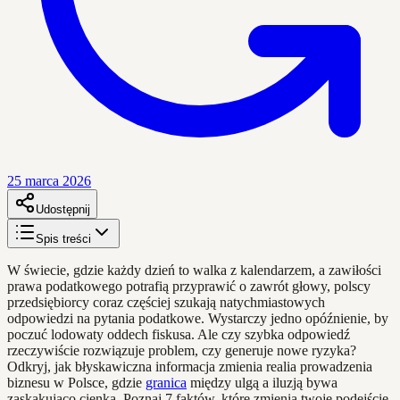
25 marca 2026
Udostępnij
Spis treści
W świecie, gdzie każdy dzień to walka z kalendarzem, a zawiłości
prawa podatkowego potrafią przyprawić o zawrót głowy, polscy
przedsiębiorcy coraz częściej szukają natychmiastowych
odpowiedzi na pytania podatkowe. Wystarczy jedno opóźnienie, by
poczuć lodowaty oddech fiskusa. Ale czy szybka odpowiedź
rzeczywiście rozwiązuje problem, czy generuje nowe ryzyka?
Odkryj, jak błyskawiczna informacja zmienia realia prowadzenia
biznesu w Polsce, gdzie
granica
między ulgą a iluzją bywa
zaskakująco cienka. Poznaj 7 faktów, które zmienią twoje podejście