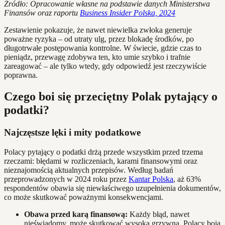
Źródło: Opracowanie własne na podstawie danych Ministerstwa
Finansów oraz raportu
Business Insider Polska, 2024
Zestawienie pokazuje, że nawet niewielka zwłoka generuje
poważne ryzyka – od utraty ulg, przez blokadę środków, po
długotrwałe postępowania kontrolne. W świecie, gdzie czas to
pieniądz, przewagę zdobywa ten, kto umie szybko i trafnie
zareagować – ale tylko wtedy, gdy odpowiedź jest rzeczywiście
poprawna.
Czego boi się przeciętny Polak pytający o
podatki?
Najczęstsze lęki i mity podatkowe
Polacy pytający o podatki drżą przede wszystkim przed trzema
rzeczami: błędami w rozliczeniach, karami finansowymi oraz
nieznajomością aktualnych przepisów. Według badań
przeprowadzonych w 2024 roku przez
Kantar Polska
, aż 63%
respondentów obawia się niewłaściwego uzupełnienia dokumentów,
co może skutkować poważnymi konsekwencjami.
Obawa przed karą finansową:
Każdy błąd, nawet
nieświadomy, może skutkować wysoką grzywną. Polacy boją