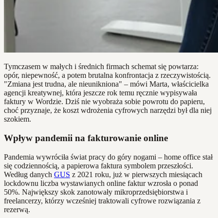
Tymczasem w małych i średnich firmach schemat się powtarza:
opór, niepewność, a potem brutalna konfrontacja z rzeczywistością.
"Zmiana jest trudna, ale nieunikniona" – mówi Marta, właścicielka
agencji kreatywnej, która jeszcze rok temu ręcznie wypisywała
faktury w Wordzie. Dziś nie wyobraża sobie powrotu do papieru,
choć przyznaje, że koszt wdrożenia cyfrowych narzędzi był dla niej
szokiem.
Wpływ pandemii na fakturowanie online
Pandemia wywróciła świat pracy do góry nogami – home office stał
się codziennością, a papierowa faktura symbolem przeszłości.
Według danych
GUS
z 2021 roku, już w pierwszych miesiącach
lockdownu liczba wystawianych online faktur wzrosła o ponad
50%. Największy skok zanotowały mikroprzedsiębiorstwa i
freelancerzy, którzy wcześniej traktowali cyfrowe rozwiązania z
rezerwą.