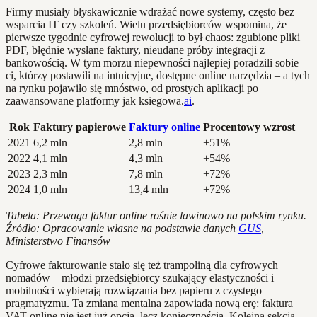
Firmy musiały błyskawicznie wdrażać nowe systemy, często bez
wsparcia IT czy szkoleń. Wielu przedsiębiorców wspomina, że
pierwsze tygodnie cyfrowej rewolucji to był chaos: zgubione pliki
PDF, błędnie wysłane faktury, nieudane próby integracji z
bankowością. W tym morzu niepewności najlepiej poradzili sobie
ci, którzy postawili na intuicyjne, dostępne online narzędzia – a tych
na rynku pojawiło się mnóstwo, od prostych aplikacji po
zaawansowane platformy jak ksiegowa.
ai
.
Rok
Faktury papierowe
Faktury online
Procentowy wzrost
2021
6,2 mln
2,8 mln
+51%
2022
4,1 mln
4,3 mln
+54%
2023
2,3 mln
7,8 mln
+72%
2024
1,0 mln
13,4 mln
+72%
Tabela: Przewaga faktur online rośnie lawinowo na polskim rynku.
Źródło: Opracowanie własne na podstawie danych
GUS
,
Ministerstwo Finansów
Cyfrowe fakturowanie stało się też trampoliną dla cyfrowych
nomadów – młodzi przedsiębiorcy szukający elastyczności i
mobilności wybierają rozwiązania bez papieru z czystego
pragmatyzmu. Ta zmiana mentalna zapowiada nową erę: faktura
VAT online nie jest już opcją, lecz koniecznością. Kolejna sekcja