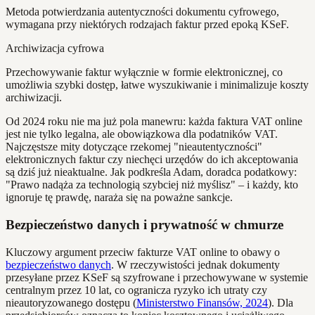
Metoda potwierdzania autentyczności dokumentu cyfrowego,
wymagana przy niektórych rodzajach faktur przed epoką KSeF.
Archiwizacja cyfrowa
Przechowywanie faktur wyłącznie w formie elektronicznej, co
umożliwia szybki dostęp, łatwe wyszukiwanie i minimalizuje koszty
archiwizacji.
Od 2024 roku nie ma już pola manewru: każda faktura VAT online
jest nie tylko legalna, ale obowiązkowa dla podatników VAT.
Najczęstsze mity dotyczące rzekomej "nieautentyczności"
elektronicznych faktur czy niechęci urzędów do ich akceptowania
są dziś już nieaktualne. Jak podkreśla Adam, doradca podatkowy:
"Prawo nadąża za technologią szybciej niż myślisz" – i każdy, kto
ignoruje tę prawdę, naraża się na poważne sankcje.
Bezpieczeństwo danych i prywatność w chmurze
Kluczowy argument przeciw fakturze VAT online to obawy o
bezpieczeństwo danych
. W rzeczywistości jednak dokumenty
przesyłane przez KSeF są szyfrowane i przechowywane w systemie
centralnym przez 10 lat, co ogranicza ryzyko ich utraty czy
nieautoryzowanego dostępu (
Ministerstwo Finansów, 2024
). Dla