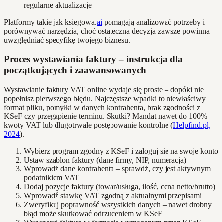
regularne aktualizacje
Platformy takie jak ksiegowa.
ai
pomagają analizować potrzeby i
porównywać narzędzia, choć ostateczna decyzja zawsze powinna
uwzględniać specyfikę twojego biznesu.
Proces wystawiania faktury – instrukcja dla
początkujących i zaawansowanych
Wystawianie faktury VAT online wydaje się proste – dopóki nie
popełnisz pierwszego błędu. Najczęstsze wpadki to niewłaściwy
format pliku, pomyłki w danych kontrahenta, brak zgodności z
KSeF czy przegapienie terminu. Skutki? Mandat nawet do 100%
kwoty VAT lub długotrwałe postępowanie kontrolne (
Helpfind.pl,
2024
).
Wybierz program zgodny z KSeF i zaloguj się na swoje konto
Ustaw szablon faktury (dane firmy, NIP, numeracja)
Wprowadź dane kontrahenta – sprawdź, czy jest aktywnym
podatnikiem VAT
Dodaj pozycje faktury (towar/usługa, ilość, cena netto/brutto)
Wprowadź stawkę VAT zgodną z aktualnymi przepisami
Zweryfikuj poprawność wszystkich danych – nawet drobny
błąd może skutkować odrzuceniem w KSeF