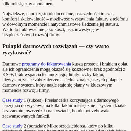
kilkumiesięczny abonament.
Największe, choć często niedoceniane, oszczędności to czas,
komfort i skalowalność – możliwość wystawienia faktury z telefonu
w dowolnym momencie i natychmiastowe śledzenie jej statusu.
Warto to traktować nie jako koszt, lecz inwestycję w
bezpieczeństwo i rozwój firmy.
Pułapki darmowych rozwiązań — czy warto
ryzykować?
Darmowe
programy do fakturowania
kuszą prostotą i brakiem opłat,
ale ich ograniczenia mogą okazać się kosztowne: brak zgodności z
KSeF, brak wsparcia technicznego, limity liczby faktur,
niewystarczające zabezpieczenia. Jedna z najczęstszych pułapek:
darmowy system, który nagle staje się płatny w kluczowym
momencie rozwoju firmy.
Case study
1 (sukces): Freelancerka korzystająca z darmowego
narzędzia do wystawiania kilku faktur miesięcznie – system działał
bez zarzutu, oszczędziła na kosztach, bo nie potrzebowała
zaawansowanych funkcji.
Case study
2 (porażka): Mikroprzedsiębiorca, który po kilku