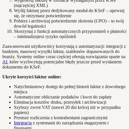
Wygeneruj fakturę w formacie wymaganym przez KSeF
(najczęściej XML)
Wyślij fakturę przez dedykowany moduł do KSeF – upewnij
się, że otrzymasz potwierdzenie
Pobierz i archiwizuj potwierdzenie złożenia (UPO) – to twój
dowód legalności
Skorzystaj z funkcji automatycznych przypomnień o płatności
– minimalizujesz ryzyko opóźnień
Zaawansowani użytkownicy korzystają z automatyzacji: integracji z
bankiem, masowej wysyłki faktur, szablonów dopasowanych do
branży. Systemy online coraz częściej oferują rozwiązania oparte na
AI
, które wychwytują potencjalne błędy jeszcze przed wysłaniem
dokumentu do KSeF.
Ukryte korzyści faktur online:
Natychmiastowy dostęp do pełnej historii faktur z dowolnego
miejsca
Automatyczne obliczanie podatków i kwot do zapłaty
Eliminacja kosztów druku, przesyłek i archiwizacji
Szybszy zwrot VAT (nawet 20 dni krócej niż w przypadku
papieru)
Prostsze rozliczenia z kontrahentami zagranicznymi
Integracja
z systemami do zarządzania magazynem i
finansami