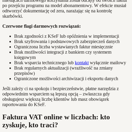
miesiącach darmowego korzystania został odcięty od swoich faktur
po przejściu programu na model abonamentowy. W efekcie musiał
odtworzyć dokumentację od zera, narażając się na kontrolę
skarbówki.
Czerwone flagi darmowych rozwiązań:
Brak zgodności z KSeF lub opóźnienia w implementacji
Brak szyfrowania i podstawowych zabezpieczeń danych
Ograniczona liczba wystawianych faktur miesięcznie
Brak możliwości integracji z bankiem czy systemem
księgowym
Brak wsparcia technicznego lub
kontakt
wyłącznie mailowy
Brak regularnych aktualizacji (wrażliwość na zmiany
przepisów)
Ograniczone możliwości archiwizacji i eksportu danych
Jeśli zależy ci na spokoju i bezpieczeństwie, płatne narzędzia z
odpowiednim wsparciem są lepszą opcją – zwłaszcza gdy
obsługujesz większą liczbę klientów lub masz obowiązek
raportowania do KSeF.
Faktura VAT online w liczbach: kto
zyskuje, kto traci?