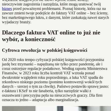
nieoczywiste zagrożenia i narzędzia, które mogą uratować twój
biznes
przed poważnymi problemami. Poznaj historię, która raz na
zawsze zmieni twoje podejście do faktury VAT online – bez ściemy,
bez marketingowego lukru, z danymi, które zaskakują nawet starych
wyjadaczy branży.
Dlaczego faktura VAT online to już nie
wybór, a konieczność
Cyfrowa rewolucja w polskiej księgowości
Od 2020 roku tempo cyfryzacji polskiej księgowości przypomina
jazdę bez trzymanki – napędzaną nie tylko przez pandemię, ale i
coraz ostrzejsze regulacje podatkowe. Według raportu Ministerstwa
Finansów, w 2023 roku liczba kontroli VAT wzrosła ponad
dwukrotnie względem roku poprzedniego, a luka VAT spadła do
rekordowo niskiego poziomu (pomimo kontrowersji wokół tych
danych – szerzej o tym za chwilę). Państwo postawiło sprawę jasno:
e-faktura i KSeF to nie fanaberia, tylko narzędzie walki z
oszustwami i precyzyjna pętla na nieuczciwych graczy. Dla firm
oznacza to jedno – adaptacja albo marginalizacja.