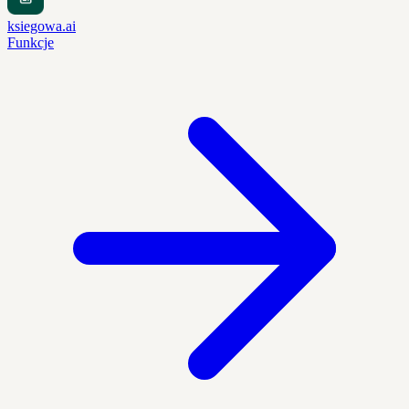
ksiegowa.ai
Funkcje