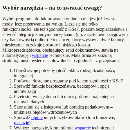
Wybór narzędzia – na co zwracać uwagę?
Wybór programu do fakturowania online to nie jest już kwestia
mody, lecz przetrwania na rynku. Liczą się nie tylko
funkcjonalności, ale też zgodność z KSeF, poziom bezpieczeństwa i
łatwość integracji z innymi narzędziami (np. z systemem księgowym
czy bankowością online). Freelancer, który wystawia dwie faktury
miesięcznie, oczekuje prostoty i niskiego kosztu.
Mikroprzedsiębiorca, obsługujący setki dokumentów, stawia na
automatyzację i
wsparcie
techniczne. Mała firma ze złożoną
strukturą musi myśleć o skalowalności i zgodności z przepisami.
Określ swoje potrzeby (ilość faktur, rodzaj działalności,
integracje)
Porównaj dostępne programy pod kątem zgodności z KSeF
Sprawdź funkcje bezpieczeństwa, backupów i opcji
archiwizacji
Przetestuj wersję demo lub okres próbny – najlepiej na
realnych danych
Skonsultuj się z księgową lub doradcą podatkowym –
unikniesz błędów wdrożeniowych
Sprawdź
opinie
innych użytkowników (fora branżowe,
recenzje
)
Wybierz narzędzie, które oferuje
wsparcie
techniczne i