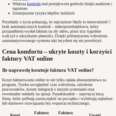
Większa
kontrola
nad przepływem gotówki dzięki analizom i
raportom
Zmniejszenie ryzyka błędów ludzkich
Przykłady z życia pokazują, że najczęstsze błędy to nieuważność i
brak automatycznych kontroli – mikroprzedsiębiorca, który
przypadkiem wysłał fakturę na zły adres, przez trzy tygodnie
walczył o odzyskanie płatności. Dzięki późniejszemu wdrożeniu
zautomatyzowanego systemu taki incydent się nie powtórzył.
Cena komfortu – ukryte koszty i korzyści
faktury VAT online
Ile naprawdę kosztuje faktura VAT online?
Koszt fakturowania online to nie tylko opłata abonamentowa za
program. Trzeba uwzględnić czas wdrożenia, szkolenia
pracowników, koszty integracji z innymi systemami oraz
ewentualne nakłady na sprzęt. Paradoksalnie – najwięcej tracą
firmy, które próbują zaoszczędzić na początku i wybierają najtańsze
lub darmowe rozwiązania bez wsparcia technicznego.
Faktura
Faktura
Koszt
Uwagi