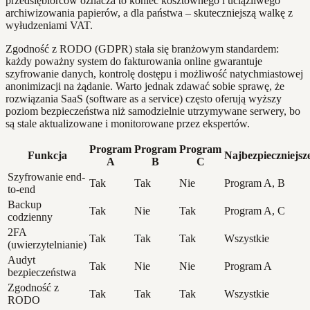
przedsiębiorców oznacza to koniec kosztownego i uciążliwego
archiwizowania papierów, a dla państwa – skuteczniejszą walkę z
wyłudzeniami VAT.
Zgodność z RODO (GDPR) stała się branżowym standardem:
każdy poważny system do fakturowania online gwarantuje
szyfrowanie danych, kontrolę dostępu i możliwość natychmiastowej
anonimizacji na żądanie. Warto jednak zdawać sobie sprawę, że
rozwiązania SaaS (software as a service) często oferują wyższy
poziom bezpieczeństwa niż samodzielnie utrzymywane serwery, bo
są stale aktualizowane i monitorowane przez ekspertów.
Program
Program
Program
Funkcja
Najbezpieczniejsz
A
B
C
Szyfrowanie end-
Tak
Tak
Nie
Program A, B
to-end
Backup
Tak
Nie
Tak
Program A, C
codzienny
2FA
Tak
Tak
Tak
Wszystkie
(uwierzytelnianie)
Audyt
Tak
Nie
Nie
Program A
bezpieczeństwa
Zgodność z
Tak
Tak
Tak
Wszystkie
RODO