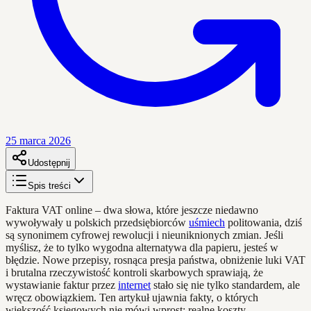
25 marca 2026
Udostępnij
Spis treści
Faktura VAT online – dwa słowa, które jeszcze niedawno
wywoływały u polskich przedsiębiorców
uśmiech
politowania, dziś
są synonimem cyfrowej rewolucji i nieuniknionych zmian. Jeśli
myślisz, że to tylko wygodna alternatywa dla papieru, jesteś w
błędzie. Nowe przepisy, rosnąca presja państwa, obniżenie luki VAT
i brutalna rzeczywistość kontroli skarbowych sprawiają, że
wystawianie faktur przez
internet
stało się nie tylko standardem, ale
wręcz obowiązkiem. Ten artykuł ujawnia fakty, o których
większość księgowych nie mówi wprost: realne koszty,