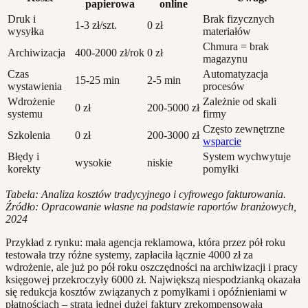
papierowa
online
Druk i
Brak fizycznych
1-3 zł/szt.
0 zł
wysyłka
materiałów
Chmura = brak
Archiwizacja
400-2000 zł/rok
0 zł
magazynu
Czas
Automatyzacja
15-25 min
2-5 min
wystawienia
procesów
Wdrożenie
Zależnie od skali
0 zł
200-5000 zł
systemu
firmy
Często zewnętrzne
Szkolenia
0 zł
200-3000 zł
wsparcie
Błędy i
System wychwytuje
wysokie
niskie
korekty
pomyłki
Tabela: Analiza kosztów tradycyjnego i cyfrowego fakturowania.
Źródło: Opracowanie własne na podstawie raportów branżowych,
2024
Przykład z rynku: mała agencja reklamowa, która przez pół roku
testowała trzy różne systemy, zapłaciła łącznie 4000 zł za
wdrożenie, ale już po pół roku oszczędności na archiwizacji i pracy
księgowej przekroczyły 6000 zł. Największą niespodzianką okazała
się redukcja kosztów związanych z pomyłkami i opóźnieniami w
płatnościach – strata jednej dużej faktury zrekompensowała