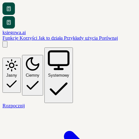
ksiegowa.ai
Funkcje
Korzyści
Jak to działa
Przykłady użycia
Porównaj
Jasny
Ciemny
Systemowy
Rozpocznij