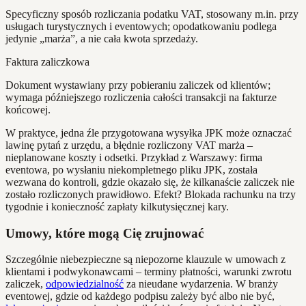
Specyficzny sposób rozliczania podatku VAT, stosowany m.in. przy
usługach turystycznych i eventowych; opodatkowaniu podlega
jedynie „marża”, a nie cała kwota sprzedaży.
Faktura zaliczkowa
Dokument wystawiany przy pobieraniu zaliczek od klientów;
wymaga późniejszego rozliczenia całości transakcji na fakturze
końcowej.
W praktyce, jedna źle przygotowana wysyłka JPK może oznaczać
lawinę pytań z urzędu, a błędnie rozliczony VAT marża –
nieplanowane koszty i odsetki. Przykład z Warszawy: firma
eventowa, po wysłaniu niekompletnego pliku JPK, została
wezwana do kontroli, gdzie okazało się, że kilkanaście zaliczek nie
zostało rozliczonych prawidłowo. Efekt? Blokada rachunku na trzy
tygodnie i konieczność zapłaty kilkutysięcznej kary.
Umowy, które mogą Cię zrujnować
Szczególnie niebezpieczne są niepozorne klauzule w umowach z
klientami i podwykonawcami – terminy płatności, warunki zwrotu
zaliczek,
odpowiedzialność
za nieudane wydarzenia. W branży
eventowej, gdzie od każdego podpisu zależy być albo nie być,