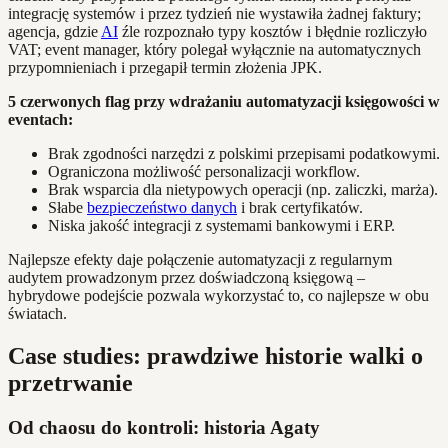
integrację systemów i przez tydzień nie wystawiła żadnej faktury;
agencja, gdzie
AI
źle rozpoznało typy kosztów i błędnie rozliczyło
VAT; event manager, który polegał wyłącznie na automatycznych
przypomnieniach i przegapił termin złożenia JPK.
5 czerwonych flag przy wdrażaniu automatyzacji księgowości w
eventach:
Brak zgodności narzędzi z polskimi przepisami podatkowymi.
Ograniczona możliwość personalizacji workflow.
Brak wsparcia dla nietypowych operacji (np. zaliczki, marża).
Słabe
bezpieczeństwo danych
i brak certyfikatów.
Niska jakość integracji z systemami bankowymi i ERP.
Najlepsze efekty daje połączenie automatyzacji z regularnym
audytem prowadzonym przez doświadczoną księgową –
hybrydowe podejście pozwala wykorzystać to, co najlepsze w obu
światach.
Case studies: prawdziwe historie walki o
przetrwanie
Od chaosu do kontroli: historia Agaty