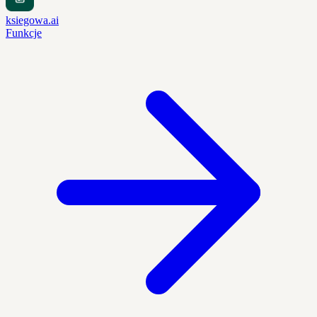
ksiegowa.ai
Funkcje