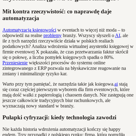
Mit kontra rzeczywistość: co naprawdę daje
automatyzacja
Automatyzacja księgowości
w eventach to więcej niż moda – to
odpowiedź na realne
problemy
branży. Wszyscy słyszeli o
AI
, ale
ile z tych narzędzi rzeczywiście działa w polskich realiach
podatkowych? Analiza wdrożenia wirtualnej asystentki księgowej w
firmie eventowej X pokazała, że czas przetwarzania faktur skrócił
się o połowę, a liczba pomyłek księgowych spadła o 80%.
Przeniesienie
większości procesów do systemu online
zintegrowanego z ERP pozwala na błyskawiczne reagowanie na
zmiany i minimalizuje ryzyko kar.
Warto przy tym pamiętać, że narzędzia takie jak ksiegowa.
ai
stają
się coraz częściej pierwszym wyborem dla firm eventowych, które
mają dość walki z papierologią i chaosem danych. Nie zastępują one
jeszcze całkowicie tradycyjnych biur rachunkowych, ale
wyznaczają nowy standard w branży.
Pułapki cyfryzacji: kiedy technologia zawodzi
Nie każda historia wdrożenia automatyzacji kończy się happy
endem. Trzy przypadki z polskiego rynku: firma, która pomyliła