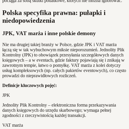
pociąga za sobą skutki podatkowe, których nie można ignorować.
Polska specyfika prawna: pułapki i
niedopowiedzenia
JPK, VAT marża i inne polskie demony
Nie ma drugiej takiej branży w Polsce, gdzie JPK i VAT marża
łączą się w tak wybuchowym miksie nieporozumień. Jednolity Plik
Kontrolny (JPK) to obowiązek przesyłania szczegółowych danych
księgowych – a w eventach, gdzie faktury pojawiają się i znikają w
zawrotnym tempie, łatwo o pomyłkę. VAT marża z kolei dotyczy
usług kompleksowych (np. całych pakietów eventowych), co często
prowadzi do nieprawidłowych rozliczeń.
Definicje kluczowych pojęć:
JPK
Jednolity Plik Kontrolny – elektroniczna forma przekazywania
danych księgowych do urzędu skarbowego; wymaga pełnej
zgodności z rzeczywistością każdej transakcji.
VAT marża