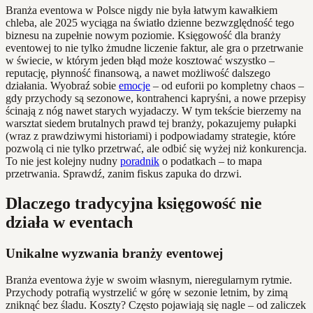
Branża eventowa w Polsce nigdy nie była łatwym kawałkiem
chleba, ale 2025 wyciąga na światło dzienne bezwzględność tego
biznesu na zupełnie nowym poziomie. Księgowość dla branży
eventowej to nie tylko żmudne liczenie faktur, ale gra o przetrwanie
w świecie, w którym jeden błąd może kosztować wszystko –
reputację, płynność finansową, a nawet możliwość dalszego
działania. Wyobraź sobie
emocje
– od euforii po kompletny chaos –
gdy przychody są sezonowe, kontrahenci kapryśni, a nowe przepisy
ścinają z nóg nawet starych wyjadaczy. W tym tekście bierzemy na
warsztat siedem brutalnych prawd tej branży, pokazujemy pułapki
(wraz z prawdziwymi historiami) i podpowiadamy strategie, które
pozwolą ci nie tylko przetrwać, ale odbić się wyżej niż konkurencja.
To nie jest kolejny nudny
poradnik
o podatkach – to mapa
przetrwania. Sprawdź, zanim fiskus zapuka do drzwi.
Dlaczego tradycyjna księgowość nie
działa w eventach
Unikalne wyzwania branży eventowej
Branża eventowa żyje w swoim własnym, nieregularnym rytmie.
Przychody potrafią wystrzelić w górę w sezonie letnim, by zimą
zniknąć bez śladu. Koszty? Często pojawiają się nagle – od zaliczek