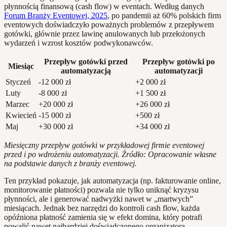
płynnością finansową (cash flow) w eventach. Według danych
Forum Branży Eventowej, 2025
, po pandemii aż 60% polskich firm
eventowych doświadczyło poważnych problemów z przepływem
gotówki, głównie przez lawinę anulowanych lub przełożonych
wydarzeń i wzrost kosztów podwykonawców.
Przepływ gotówki przed
Przepływ gotówki po
Miesiąc
automatyzacją
automatyzacji
Styczeń
-12 000 zł
+2 000 zł
Luty
-8 000 zł
+1 500 zł
Marzec
+20 000 zł
+26 000 zł
Kwiecień
-15 000 zł
+500 zł
Maj
+30 000 zł
+34 000 zł
Miesięczny przepływ gotówki w przykładowej firmie eventowej
przed i po wdrożeniu automatyzacji. Źródło: Opracowanie własne
na podstawie danych z branży eventowej.
Ten przykład pokazuje, jak automatyzacja (np. fakturowanie online,
monitorowanie płatności) pozwala nie tylko uniknąć kryzysu
płynności, ale i generować nadwyżki nawet w „martwych”
miesiącach. Jednak bez narzędzi do kontroli cash flow, każda
opóźniona płatność zamienia się w efekt domina, który potrafi
powalić nawet najbardziej doświadczonego organizatora.