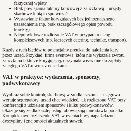
faktycznej wpłaty.
Brak powiązania faktury końcowej z zaliczkową – urzędy
skarbowe lubią to sprawdzać.
Wystawianie faktur korygujących bez jednoznacznego
uzasadnienia (np. brak szczegółowego opisu powodu
korekty).
Nieprawidłowe rozliczanie VAT w przypadku usług
kompleksowych (np. łączących catering, technikę, transport).
Każdy z tych błędów to potencjalny pretekst do nałożenia kary
przez urząd. Przykład: firma eventowa, która nie wykazała zwrotu
zaliczki na fakturze korygującej, otrzymała wezwanie do zapłaty
zaległego VAT-u wraz z odsetkami.
VAT w praktyce: wydarzenia, sponsorzy,
podwykonawcy
Wyobraź sobie kontrolę skarbową w środku sezonu – księgowa
wertuje segregatory, urząd chce wiedzieć, jak rozliczono VAT przy
konferencji z udziałem sponsorów i kilku podwykonawców.
Okazuje się, że dla każdej usługi obowiązują inne stawki podatku.
Kompleksowe rozliczenie VAT w eventach wymaga żelaznej
dyscypliny i znajomości aktualnych stawek.