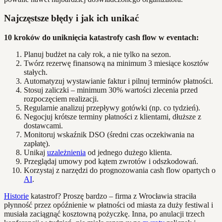
Najczęstsze błędy i jak ich unikać
10 kroków do uniknięcia katastrofy cash flow w eventach:
Planuj budżet na cały rok, a nie tylko na sezon.
Twórz rezerwę finansową na minimum 3 miesiące kosztów
stałych.
Automatyzuj wystawianie faktur i pilnuj terminów płatności.
Stosuj zaliczki – minimum 30% wartości zlecenia przed
rozpoczęciem realizacji.
Regularnie analizuj przepływy gotówki (np. co tydzień).
Negocjuj krótsze terminy płatności z klientami, dłuższe z
dostawcami.
Monitoruj wskaźnik DSO (średni czas oczekiwania na
zapłatę).
Unikaj
uzależnienia
od jednego dużego klienta.
Przeglądaj umowy pod kątem zwrotów i odszkodowań.
Korzystaj z narzędzi do prognozowania cash flow opartych o
AI
.
Historie
katastrof? Proszę bardzo – firma z Wrocławia straciła
płynność przez opóźnienie w płatności od miasta za duży festiwal i
musiała zaciągnąć kosztowną pożyczkę. Inna, po anulacji trzech