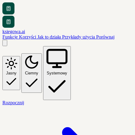
ksiegowa.ai
Funkcje
Korzyści
Jak to działa
Przykłady użycia
Porównaj
Jasny
Ciemny
Systemowy
Rozpocznij