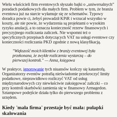
Wielu właścicieli firm eventowych słyszało bajki o „uniwersalnych”
poradach podatkowych dla małych firm. Problem w tym, że branża
eventowa już na starcie wyłamuje się ze schematów. Typowy
doradca powie ci, żebyś prowadził KPiR i wrzucał wszystko w
koszty, ale nie powie, że wydarzenia są projektami o wysokim
ryzyku anulacji, a to oznacza konieczność rezerw finansowych i
precyzyjnego rozliczania zaliczek. Nie wspomni też o
specyficznych przepisach dotyczących VAT na usługi eventowe czy
konieczności rozliczania PKD zgodnie z nową klasyfikacją.
"Większość moich klientów z branży eventowej była
przekonana, że zwykłe rozliczenia wystarczą – do
pierwszej kontroli." — Anna, księgowa
W praktyce,
ignorowanie
tych niuansów kończy się katastrofą.
Organizatorzy eventów potrafią nieświadomie przekroczyć limity
podatkowe, nieprawidłowo rozliczyć VAT od usług
międzynarodowych czy niewłaściwie zaksięgować zaliczki – co
przy kontroli skarbówki zamienia się w finansowy Armagedon.
Sztampowe podejście działa tylko do pierwszego problemu z
urzędem.
Kiedy 'mała firma' przestaje być mała: pułapki
skalowania