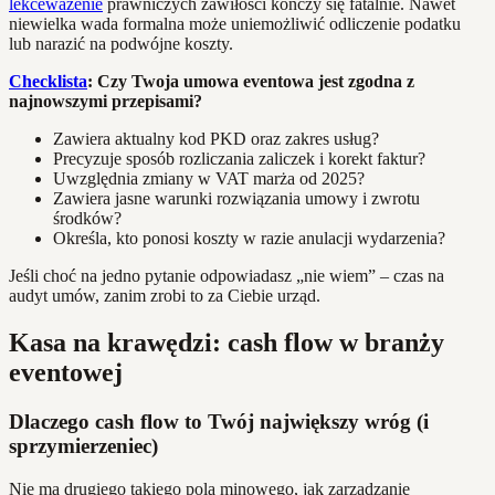
lekceważenie
prawniczych zawiłości kończy się fatalnie. Nawet
niewielka wada formalna może uniemożliwić odliczenie podatku
lub narazić na podwójne koszty.
Checklista
: Czy Twoja umowa eventowa jest zgodna z
najnowszymi przepisami?
Zawiera aktualny kod PKD oraz zakres usług?
Precyzuje sposób rozliczania zaliczek i korekt faktur?
Uwzględnia zmiany w VAT marża od 2025?
Zawiera jasne warunki rozwiązania umowy i zwrotu
środków?
Określa, kto ponosi koszty w razie anulacji wydarzenia?
Jeśli choć na jedno pytanie odpowiadasz „nie wiem” – czas na
audyt umów, zanim zrobi to za Ciebie urząd.
Kasa na krawędzi: cash flow w branży
eventowej
Dlaczego cash flow to Twój największy wróg (i
sprzymierzeniec)
Nie ma drugiego takiego pola minowego, jak zarządzanie