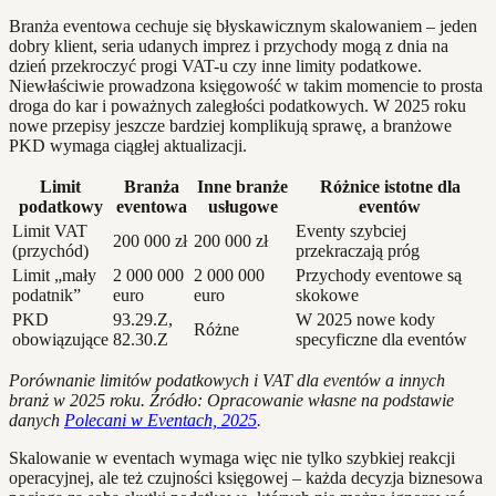
Branża eventowa cechuje się błyskawicznym skalowaniem – jeden
dobry klient, seria udanych imprez i przychody mogą z dnia na
dzień przekroczyć progi VAT-u czy inne limity podatkowe.
Niewłaściwie prowadzona księgowość w takim momencie to prosta
droga do kar i poważnych zaległości podatkowych. W 2025 roku
nowe przepisy jeszcze bardziej komplikują sprawę, a branżowe
PKD wymaga ciągłej aktualizacji.
Limit
Branża
Inne branże
Różnice istotne dla
podatkowy
eventowa
usługowe
eventów
Limit VAT
Eventy szybciej
200 000 zł
200 000 zł
(przychód)
przekraczają próg
Limit „mały
2 000 000
2 000 000
Przychody eventowe są
podatnik”
euro
euro
skokowe
PKD
93.29.Z,
W 2025 nowe kody
Różne
obowiązujące
82.30.Z
specyficzne dla eventów
Porównanie limitów podatkowych i VAT dla eventów a innych
branż w 2025 roku. Źródło: Opracowanie własne na podstawie
danych
Polecani w Eventach, 2025
.
Skalowanie w eventach wymaga więc nie tylko szybkiej reakcji
operacyjnej, ale też czujności księgowej – każda decyzja biznesowa