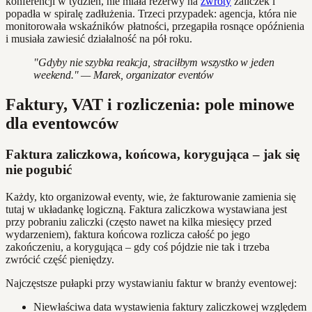
konferencji w tydzień, nie miała rezerwy na
zwroty
zaliczek i
popadła w spiralę zadłużenia. Trzeci przypadek: agencja, która nie
monitorowała wskaźników płatności, przegapiła rosnące opóźnienia
i musiała zawiesić działalność na pół roku.
"Gdyby nie szybka reakcja, straciłbym wszystko w jeden
weekend." — Marek, organizator eventów
Faktury, VAT i rozliczenia: pole minowe
dla eventowców
Faktura zaliczkowa, końcowa, korygująca – jak się
nie pogubić
Każdy, kto organizował eventy, wie, że fakturowanie zamienia się
tutaj w układankę logiczną. Faktura zaliczkowa wystawiana jest
przy pobraniu zaliczki (często nawet na kilka miesięcy przed
wydarzeniem), faktura końcowa rozlicza całość po jego
zakończeniu, a korygująca – gdy coś pójdzie nie tak i trzeba
zwrócić część pieniędzy.
Najczęstsze pułapki przy wystawianiu faktur w branży eventowej:
Niewłaściwa data wystawienia faktury zaliczkowej względem