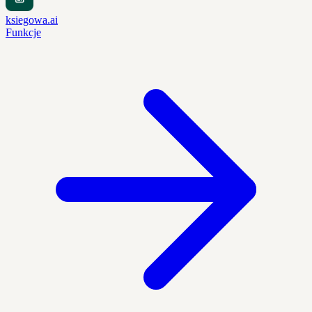
ksiegowa.ai
Funkcje