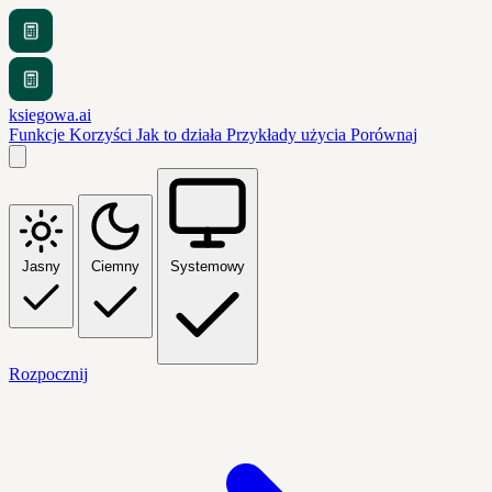
ksiegowa.ai
Funkcje
Korzyści
Jak to działa
Przykłady użycia
Porównaj
Jasny
Ciemny
Systemowy
Rozpocznij