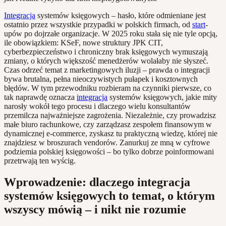
Integracja
systemów księgowych – hasło, które odmieniane jest
ostatnio przez wszystkie przypadki w polskich firmach, od
start
-
upów po dojrzałe organizacje. W 2025 roku stała się nie tyle opcją,
ile obowiązkiem: KSeF, nowe struktury JPK CIT,
cyberbezpieczeństwo i chroniczny brak księgowych wymuszają
zmiany, o których większość menedżerów wolałaby nie słyszeć.
Czas odrzeć temat z marketingowych iluzji – prawda o integracji
bywa brutalna, pełna nieoczywistych pułapek i kosztownych
błędów. W tym przewodniku rozbieram na czynniki pierwsze, co
tak naprawdę oznacza
integracja
systemów księgowych, jakie mity
narosły wokół tego procesu i dlaczego wielu konsultantów
przemilcza najważniejsze zagrożenia. Niezależnie, czy prowadzisz
małe biuro rachunkowe, czy zarządzasz zespołem finansowym w
dynamicznej e-commerce, zyskasz tu praktyczną wiedzę, której nie
znajdziesz w broszurach vendorów. Zanurkuj ze mną w cyfrowe
podziemia polskiej księgowości – bo tylko dobrze poinformowani
przetrwają ten wyścig.
Wprowadzenie: dlaczego integracja
systemów księgowych to temat, o którym
wszyscy mówią – i nikt nie rozumie