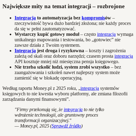
Największe mity na temat integracji – rozbrojone
Integracja
to automatyzacja bez
kompromis
ów
–
rzeczywistość bywa dużo bardziej złożona; nie każdy proces
da się w pełni zautomatyzować.
Wystarczy kupić gotowy moduł
– często
integracja
wymaga
unikalnego mapowania i testowania, bo „gotowiec” nie
zawsze działa z Twoim systemem.
Integracja
jest droga i ryzykowna
– koszty i zagrożenia
zależą od skali oraz doboru narzędzi; czasem prosta
integracja
API kosztuje mniej niż miesięczna pensja księgowego.
Nie trzeba szkolić ludzi, system zrobi wszystko
– bez
zaangażowania i szkoleń nawet najlepszy system może
zamienić się w blokadę operacyjną.
Według raportu Money.pl z 2025 roku, „
integracja
systemów
księgowych to nie kwestia wyboru platformy, ale zmiana filozofii
zarządzania danymi finansowymi”.
"Firmy przekonują się, że
integracja
to nie tylko
wdrożenie technologii, ale gruntowny proces
transformacji organizacyjnej."
— Money.pl, 2025 (
Sprawdź źródło
)