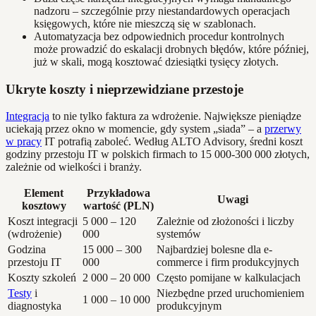
nadzoru – szczególnie przy niestandardowych operacjach
księgowych, które nie mieszczą się w szablonach.
Automatyzacja bez odpowiednich procedur kontrolnych
może prowadzić do eskalacji drobnych błędów, które później,
już w skali, mogą kosztować dziesiątki tysięcy złotych.
Ukryte koszty i nieprzewidziane przestoje
Integracja
to nie tylko faktura za wdrożenie. Największe pieniądze
uciekają przez okno w momencie, gdy system „siada” – a
przerwy
w pracy
IT potrafią zaboleć. Według ALTO Advisory, średni koszt
godziny przestoju IT w polskich firmach to 15 000-300 000 złotych,
zależnie od wielkości i branży.
Element
Przykładowa
Uwagi
kosztowy
wartość (PLN)
Koszt integracji
5 000 – 120
Zależnie od złożoności i liczby
(wdrożenie)
000
systemów
Godzina
15 000 – 300
Najbardziej bolesne dla e-
przestoju IT
000
commerce i firm produkcyjnych
Koszty szkoleń
2 000 – 20 000
Często pomijane w kalkulacjach
Testy
i
Niezbędne przed uruchomieniem
1 000 – 10 000
diagnostyka
produkcyjnym