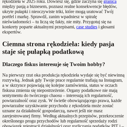
rękodzieła w 2025 roku. Dowiesz się, gdzie zaczyna się
granica
między pasją a biznesem, poznasz realne konsekwencje błędów,
ukryte pułapki i nieoczywiste triki, które mogą uratować Twój
portfel i markę. Sprawdź, zanim wpadniesz w spiralę
nieświadomości – tu liczą się fakty, nie mity. Przygotuj się na
konkrety poparte aktualnymi przepisami,
case studies
i głosami
ekspertów.
Ciemna strona rękodzieła: kiedy pasja
staje się pułapką podatkową
Dlaczego fiskus interesuje się Twoim hobby?
Na pierwszy rzut oka produkcja rękodzieła wydaje się być niewinną
rozrywką. Jednak gdy Twoje prace regularnie trafiają na Instagram,
a w skrzynce pojawiają się kolejne zamówienia, status w oczach
fiskusa zmienia się niepostrzeżenie. Organy podatkowe nie mają
sentymentu do twórczego chaosu – interesują ich regularność,
powtarzalność oraz zysk. W świetle obowiązującego prawa, każde
powtarzalne uzyskiwanie przychodu z rękodzieła może zostać
uznane za działalność gospodarczą, nawet jeśli nie masz
zarejestrowanej firmy. Według aktualnych przepisów, przekroczenie
określonego progu przychodów lub regularność sprzedaży rodzi
obowiązek rejestracji działalności oraz rozliczania podatków PIT i –