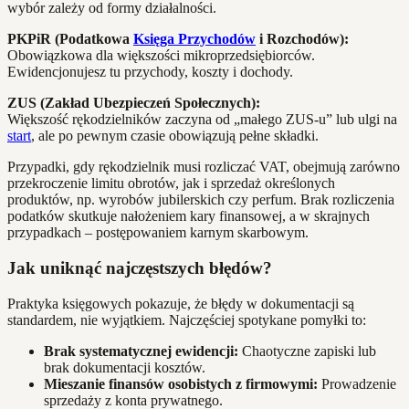
wybór zależy od formy działalności.
PKPiR (Podatkowa
Księga Przychodów
i Rozchodów):
Obowiązkowa dla większości mikroprzedsiębiorców.
Ewidencjonujesz tu przychody, koszty i dochody.
ZUS (Zakład Ubezpieczeń Społecznych):
Większość rękodzielników zaczyna od „małego ZUS-u” lub ulgi na
start
, ale po pewnym czasie obowiązują pełne składki.
Przypadki, gdy rękodzielnik musi rozliczać VAT, obejmują zarówno
przekroczenie limitu obrotów, jak i sprzedaż określonych
produktów, np. wyrobów jubilerskich czy perfum. Brak rozliczenia
podatków skutkuje nałożeniem kary finansowej, a w skrajnych
przypadkach – postępowaniem karnym skarbowym.
Jak uniknąć najczęstszych błędów?
Praktyka księgowych pokazuje, że błędy w dokumentacji są
standardem, nie wyjątkiem. Najczęściej spotykane pomyłki to:
Brak systematycznej ewidencji:
Chaotyczne zapiski lub
brak dokumentacji kosztów.
Mieszanie finansów osobistych z firmowymi:
Prowadzenie
sprzedaży z konta prywatnego.