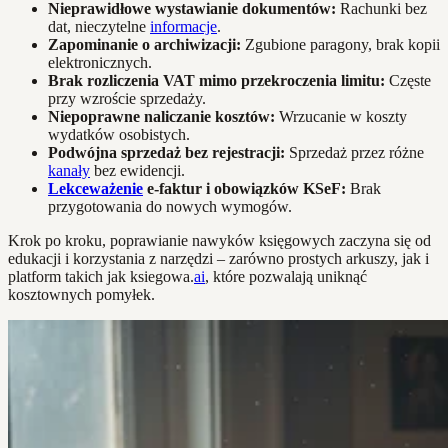
Nieprawidłowe wystawianie dokumentów:
Rachunki bez
dat, nieczytelne
informacje
.
Zapominanie o archiwizacji:
Zgubione paragony, brak kopii
elektronicznych.
Brak rozliczenia VAT mimo przekroczenia limitu:
Częste
przy wzroście sprzedaży.
Niepoprawne naliczanie kosztów:
Wrzucanie w koszty
wydatków osobistych.
Podwójna sprzedaż bez rejestracji:
Sprzedaż przez różne
kanały
bez ewidencji.
Lekceważenie
e-faktur i obowiązków KSeF:
Brak
przygotowania do nowych wymogów.
Krok po kroku, poprawianie nawyków księgowych zaczyna się od
edukacji i korzystania z narzędzi – zarówno prostych arkuszy, jak i
platform takich jak ksiegowa.
ai
, które pozwalają uniknąć
kosztownych pomyłek.