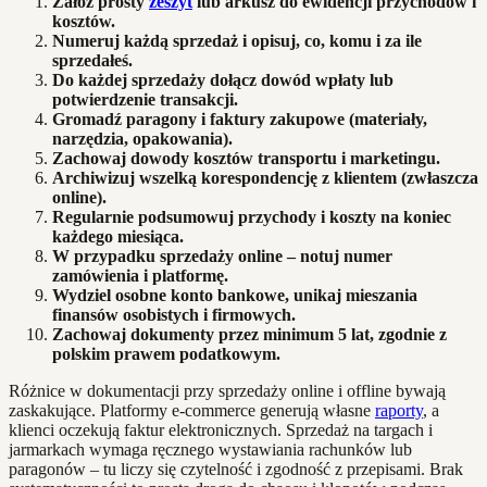
Załóż prosty
zeszyt
lub arkusz do ewidencji przychodów i
kosztów.
Numeruj każdą sprzedaż i opisuj, co, komu i za ile
sprzedałeś.
Do każdej sprzedaży dołącz dowód wpłaty lub
potwierdzenie transakcji.
Gromadź paragony i faktury zakupowe (materiały,
narzędzia, opakowania).
Zachowaj dowody kosztów transportu i marketingu.
Archiwizuj wszelką korespondencję z klientem (zwłaszcza
online).
Regularnie podsumowuj przychody i koszty na koniec
każdego miesiąca.
W przypadku sprzedaży online – notuj numer
zamówienia i platformę.
Wydziel osobne konto bankowe, unikaj mieszania
finansów osobistych i firmowych.
Zachowaj dokumenty przez minimum 5 lat, zgodnie z
polskim prawem podatkowym.
Różnice w dokumentacji przy sprzedaży online i offline bywają
zaskakujące. Platformy e-commerce generują własne
raporty
, a
klienci oczekują faktur elektronicznych. Sprzedaż na targach i
jarmarkach wymaga ręcznego wystawiania rachunków lub
paragonów – tu liczy się czytelność i zgodność z przepisami. Brak