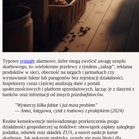
Typowe
sygnały
alarmowe, które mogą zwrócić uwagę urzędu
skarbowego, to: wielokrotne przelewy z tytułem „zakup”, reklama
produktów w sieci, obecność na targach i jarmarkach czy
wystawianie faktur lub paragonów bez rejestracji działalności.
Inspektorzy coraz częściej analizują dane z portali
społecznościowych i platform sprzedażowych, łącząc je z danymi z
banków oraz informacji od innych przedsiębiorców.
"Wystarczy kilka faktur i już masz problem"
— Anna, księgowa, cytat z rozmowy z praktykiem (2024)
Realne konsekwencje nieświadomego przekroczenia progu
działalności gospodarczej są dotkliwe: obowiązek zapłaty zaległego
podatku, odsetek oraz składek ZUS, a nawet sankcje karne
skarbowe. Jak pokazuje praktyka, urzędy nie mają litości dla