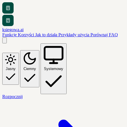
ksiegowa.ai
Funkcje
Korzyści
Jak to działa
Przykłady użycia
Porównaj
FAQ
Jasny
Ciemny
Systemowy
Rozpocznij