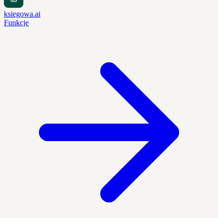
ksiegowa.ai
Funkcje