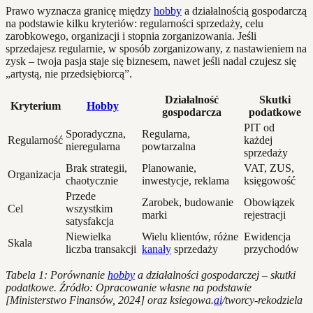
Prawo wyznacza granicę między
hobby
a działalnością gospodarczą
na podstawie kilku kryteriów: regularności sprzedaży, celu
zarobkowego, organizacji i stopnia zorganizowania. Jeśli
sprzedajesz regularnie, w sposób zorganizowany, z nastawieniem na
zysk – twoja pasja staje się biznesem, nawet jeśli nadal czujesz się
„artystą, nie przedsiębiorcą”.
Działalność
Skutki
Kryterium
Hobby
gospodarcza
podatkowe
PIT od
Sporadyczna,
Regularna,
Regularność
każdej
nieregularna
powtarzalna
sprzedaży
Brak strategii,
Planowanie,
VAT, ZUS,
Organizacja
chaotycznie
inwestycje, reklama
księgowość
Przede
Zarobek, budowanie
Obowiązek
Cel
wszystkim
marki
rejestracji
satysfakcja
Niewielka
Wielu klientów, różne
Ewidencja
Skala
liczba transakcji
kanały
sprzedaży
przychodów
Tabela 1: Porównanie
hobby
a działalności gospodarczej – skutki
podatkowe. Źródło: Opracowanie własne na podstawie
[Ministerstwo Finansów, 2024] oraz ksiegowa.
ai
/tworcy-rekodziela