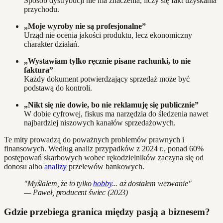
Sposób dystrybucji nie ma znaczenia, liczy się fakt uzyskania
przychodu.
„Moje wyroby nie są profesjonalne”
Urząd nie ocenia jakości produktu, lecz ekonomiczny
charakter działań.
„Wystawiam tylko ręcznie pisane rachunki, to nie
faktura”
Każdy dokument potwierdzający sprzedaż może być
podstawą do kontroli.
„Nikt się nie dowie, bo nie reklamuję się publicznie”
W dobie cyfrowej, fiskus ma narzędzia do śledzenia nawet
najbardziej niszowych kanałów sprzedażowych.
Te mity prowadzą do poważnych problemów prawnych i
finansowych. Według analiz przypadków z 2024 r., ponad 60%
postępowań skarbowych wobec rękodzielników zaczyna się od
donosu albo
analizy
przelewów bankowych.
"Myślałem, że to tylko
hobby
... aż dostałem wezwanie"
— Paweł, producent świec (2023)
Gdzie przebiega granica między pasją a biznesem?