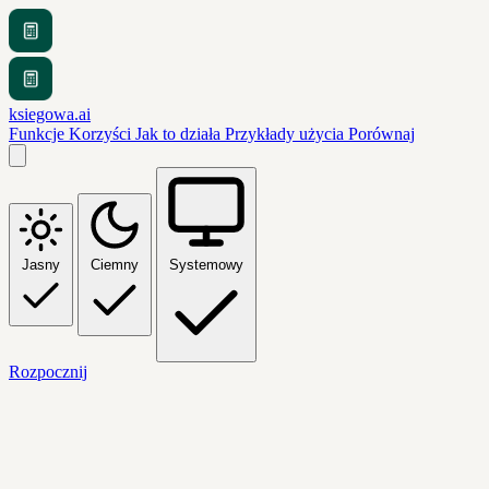
ksiegowa.ai
Funkcje
Korzyści
Jak to działa
Przykłady użycia
Porównaj
Jasny
Ciemny
Systemowy
Rozpocznij