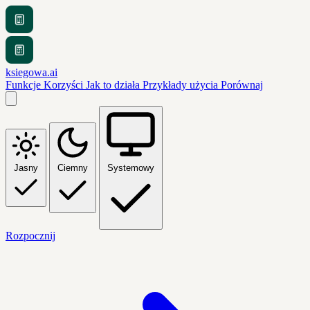
ksiegowa.ai
Funkcje
Korzyści
Jak to działa
Przykłady użycia
Porównaj
Jasny
Ciemny
Systemowy
Rozpocznij