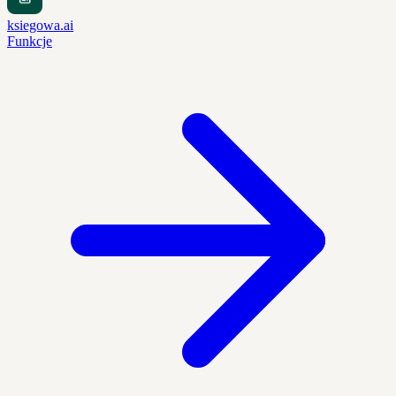
ksiegowa.ai
Funkcje