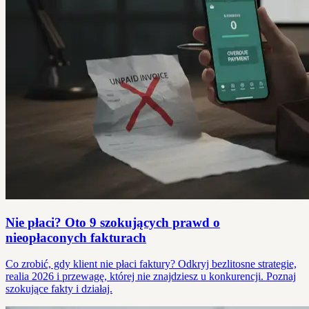
Nie płaci? Oto 9 szokujących prawd o
nieopłaconych fakturach
Co zrobić, gdy klient nie płaci faktury? Odkryj bezlitosne strategie,
realia 2026 i przewagę, której nie znajdziesz u konkurencji. Poznaj
szokujące fakty i działaj.