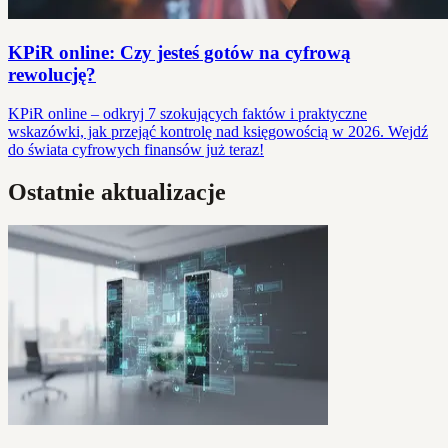
KPiR online: Czy jesteś gotów na cyfrową
rewolucję?
KPiR online – odkryj 7 szokujących faktów i praktyczne
wskazówki, jak przejąć kontrolę nad księgowością w 2026. Wejdź
do świata cyfrowych finansów już teraz!
Ostatnie aktualizacje