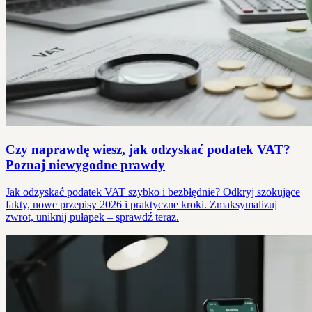
Czy naprawdę wiesz, jak odzyskać podatek VAT?
Poznaj niewygodne prawdy
Jak odzyskać podatek VAT szybko i bezbłędnie? Odkryj szokujące
fakty, nowe przepisy 2026 i praktyczne kroki. Zmaksymalizuj
zwrot, uniknij pułapek – sprawdź teraz.