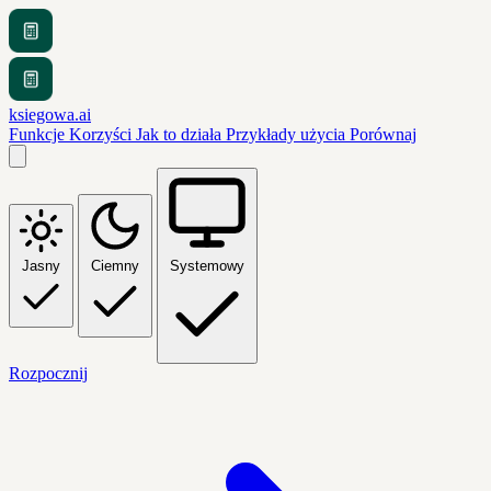
ksiegowa.ai
Funkcje
Korzyści
Jak to działa
Przykłady użycia
Porównaj
Jasny
Ciemny
Systemowy
Rozpocznij