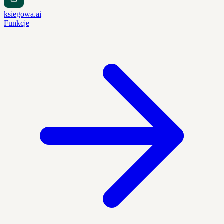
ksiegowa.ai
Funkcje