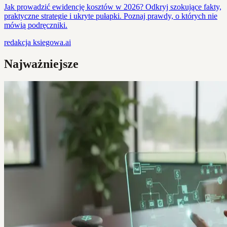
Jak prowadzić ewidencję kosztów w 2026? Odkryj szokujące fakty,
praktyczne strategie i ukryte pułapki. Poznaj prawdy, o których nie
mówią podręczniki.
redakcja
ksiegowa.ai
Najważniejsze