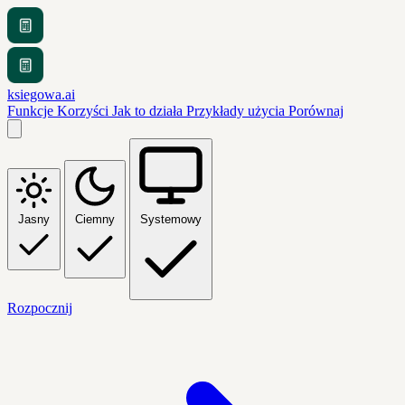
ksiegowa.ai
Funkcje
Korzyści
Jak to działa
Przykłady użycia
Porównaj
Jasny
Ciemny
Systemowy
Rozpocznij