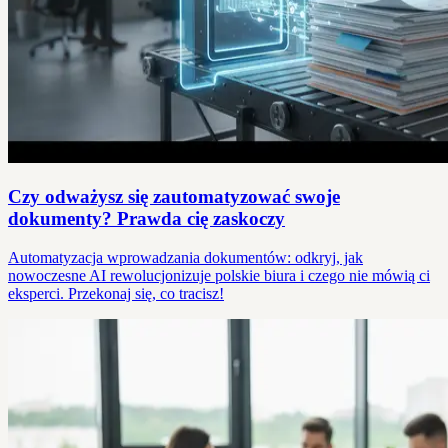
Czy odważysz się zautomatyzować swoje
dokumenty? Prawda cię zaskoczy
Automatyzacja wprowadzania dokumentów: odkryj, jak
nowoczesne AI rewolucjonizuje polskie biura i czego nie mówią ci
eksperci. Przekonaj się, co tracisz!