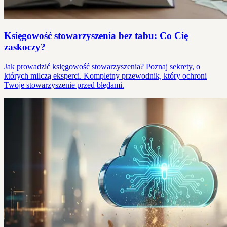
Księgowość stowarzyszenia bez tabu: Co Cię
zaskoczy?
Jak prowadzić księgowość stowarzyszenia? Poznaj sekrety, o
których milczą eksperci. Kompletny przewodnik, który ochroni
Twoje stowarzyszenie przed błędami.