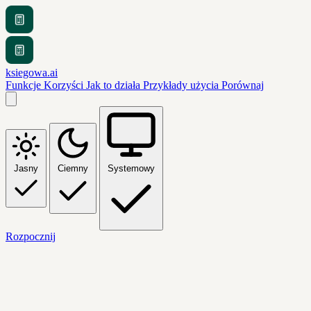
ksiegowa.ai
Funkcje
Korzyści
Jak to działa
Przykłady użycia
Porównaj
Jasny
Ciemny
Systemowy
Rozpocznij