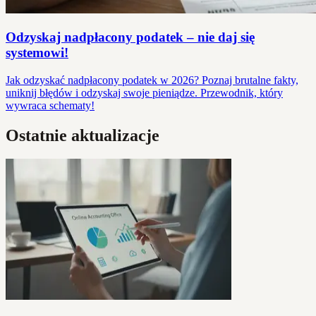
Odzyskaj nadpłacony podatek – nie daj się
systemowi!
Jak odzyskać nadpłacony podatek w 2026? Poznaj brutalne fakty,
uniknij błędów i odzyskaj swoje pieniądze. Przewodnik, który
wywraca schematy!
Ostatnie aktualizacje