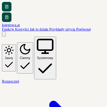
ksiegowa.ai
Funkcje
Korzyści
Jak to działa
Przykłady użycia
Porównaj
Jasny
Ciemny
Systemowy
Rozpocznij