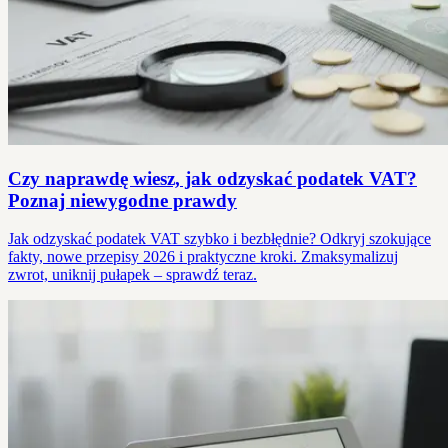
Czy naprawdę wiesz, jak odzyskać podatek VAT?
Poznaj niewygodne prawdy
Jak odzyskać podatek VAT szybko i bezbłędnie? Odkryj szokujące
fakty, nowe przepisy 2026 i praktyczne kroki. Zmaksymalizuj
zwrot, uniknij pułapek – sprawdź teraz.