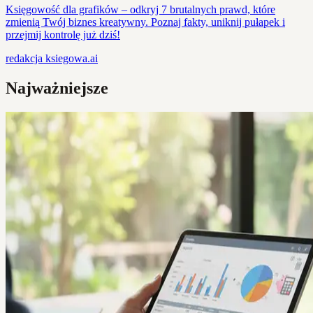
Księgowość dla grafików – odkryj 7 brutalnych prawd, które
zmienią Twój biznes kreatywny. Poznaj fakty, uniknij pułapek i
przejmij kontrolę już dziś!
redakcja
ksiegowa.ai
Najważniejsze