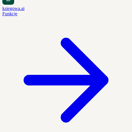
ksiegowa.ai
Funkcje