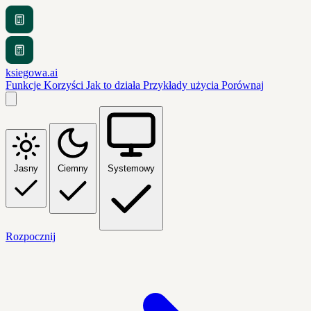
ksiegowa.ai
Funkcje
Korzyści
Jak to działa
Przykłady użycia
Porównaj
Jasny
Ciemny
Systemowy
Rozpocznij