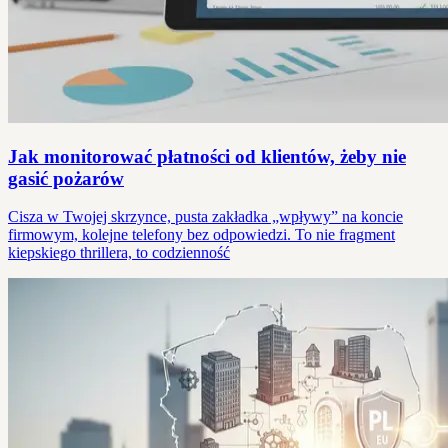
Jak monitorować płatności od klientów, żeby nie
gasić pożarów
Cisza w Twojej skrzynce, pusta zakładka „wpływy” na koncie
firmowym, kolejne telefony bez odpowiedzi. To nie fragment
kiepskiego thrillera, to codzienność