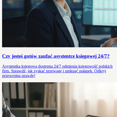
Czy jesteś gotów zaufać asystentce księgowej 24/7?
Asystentka księgowa dostępna 24/7 odmienia księgowość polskich
firm. Sprawdź, jak zyskać przewagę i uniknąć pułapek. Odkryj
przewrotną prawdę!