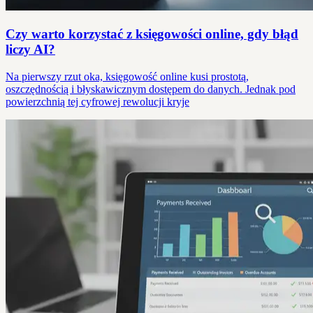
Czy warto korzystać z księgowości online, gdy błąd
liczy AI?
Na pierwszy rzut oka, księgowość online kusi prostotą,
oszczędnością i błyskawicznym dostępem do danych. Jednak pod
powierzchnią tej cyfrowej rewolucji kryje