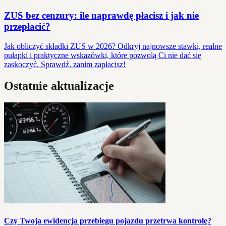
ZUS bez cenzury: ile naprawdę płacisz i jak nie
przepłacić?
Jak obliczyć składki ZUS w 2026? Odkryj najnowsze stawki, realne
pułapki i praktyczne wskazówki, które pozwolą Ci nie dać się
zaskoczyć. Sprawdź, zanim zapłacisz!
Ostatnie aktualizacje
Czy Twoja ewidencja przebiegu pojazdu przetrwa kontrolę?