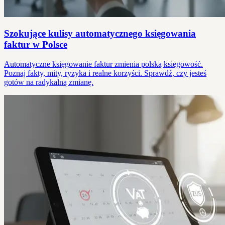
Szokujące kulisy automatycznego księgowania
faktur w Polsce
Automatyczne księgowanie faktur zmienia polską księgowość.
Poznaj fakty, mity, ryzyka i realne korzyści. Sprawdź, czy jesteś
gotów na radykalną zmianę.