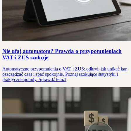
Nie ufaj automatom? Prawda o przypomnieniach
VAT i ZUS szokuje
Automatyczne przypomnienia o VAT i ZUS: odkryj, jak unikać kar,
oszczędzać czas i spać spokojnie. Poznaj szokujące statystyki i
praktyczne porady. Sprawdź teraz!