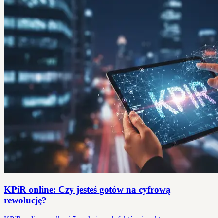
KPiR online: Czy jesteś gotów na cyfrową
rewolucję?