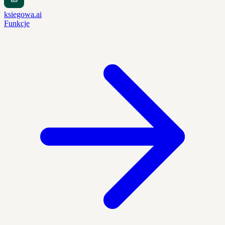
ksiegowa.ai
Funkcje