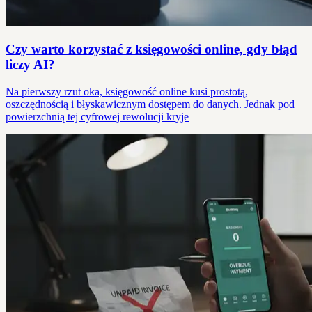
Czy warto korzystać z księgowości online, gdy błąd
liczy AI?
Na pierwszy rzut oka, księgowość online kusi prostotą,
oszczędnością i błyskawicznym dostępem do danych. Jednak pod
powierzchnią tej cyfrowej rewolucji kryje