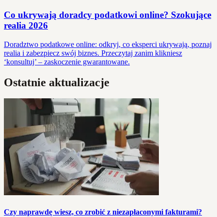
Co ukrywają doradcy podatkowi online? Szokujące
realia 2026
Doradztwo podatkowe online: odkryj, co eksperci ukrywają, poznaj
realia i zabezpiecz swój biznes. Przeczytaj zanim klikniesz
‘konsultuj’ – zaskoczenie gwarantowane.
Ostatnie aktualizacje
Czy naprawdę wiesz, co zrobić z niezapłaconymi fakturami?