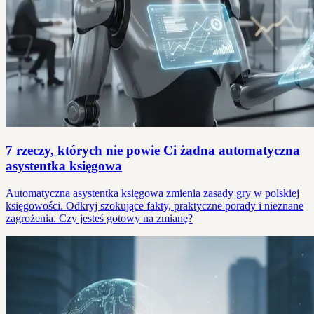
7 rzeczy, których nie powie Ci żadna automatyczna
asystentka księgowa
Automatyczna asystentka księgowa zmienia zasady gry w polskiej
księgowości. Odkryj szokujące fakty, praktyczne porady i nieznane
zagrożenia. Czy jesteś gotowy na zmianę?