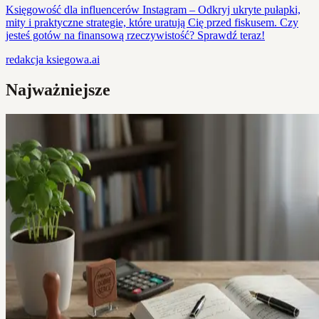
Księgowość dla influencerów Instagram – Odkryj ukryte pułapki,
mity i praktyczne strategie, które uratują Cię przed fiskusem. Czy
jesteś gotów na finansową rzeczywistość? Sprawdź teraz!
redakcja
ksiegowa.ai
Najważniejsze