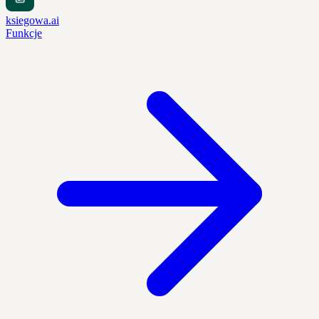
ksiegowa.ai
Funkcje