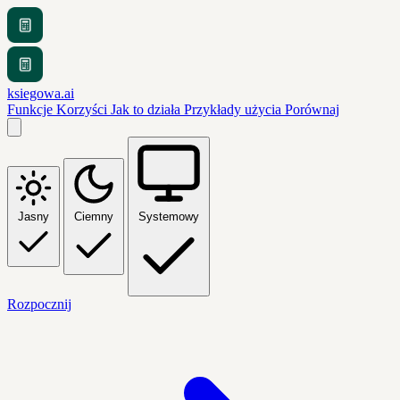
ksiegowa.ai
Funkcje
Korzyści
Jak to działa
Przykłady użycia
Porównaj
Jasny
Ciemny
Systemowy
Rozpocznij