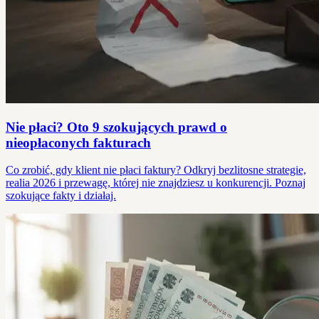
Nie płaci? Oto 9 szokujących prawd o
nieopłaconych fakturach
Co zrobić, gdy klient nie płaci faktury? Odkryj bezlitosne strategie,
realia 2026 i przewagę, której nie znajdziesz u konkurencji. Poznaj
szokujące fakty i działaj.