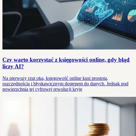
Czy warto korzystać z księgowości online, gdy błąd
liczy AI?
Na pierwszy rzut oka, księgowość online kusi prostotą,
oszczędnością i błyskawicznym dostępem do danych. Jednak pod
powierzchnią tej cyfrowej rewolucji kryje