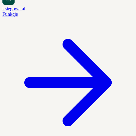
ksiegowa.ai
Funkcje