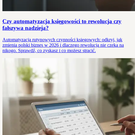
Czy automatyzacja księgowości to rewolucja czy
fałszywa nadzieja?
Automatyzacja rutynowych czynności księgowych: odkryj, jak
zmienia polski biznes w 2026 i dlaczego rewolucja nie czeka na
nikogo. Sprawdź, co zyskasz i co możesz stracić.