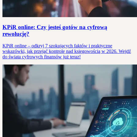
KPiR online: Czy jesteś gotów na cyfrową
rewolucję?
KPiR online – odkryj 7 szokujących faktów i praktyczne
wskazówki, jak przejąć kontrolę nad księgowością w 2026. Wejdź
do świata cyfrowych finansów już teraz!