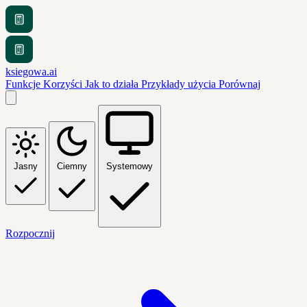
ksiegowa.ai
Funkcje
Korzyści
Jak to działa
Przykłady użycia
Porównaj
Jasny
Ciemny
Systemowy
Rozpocznij