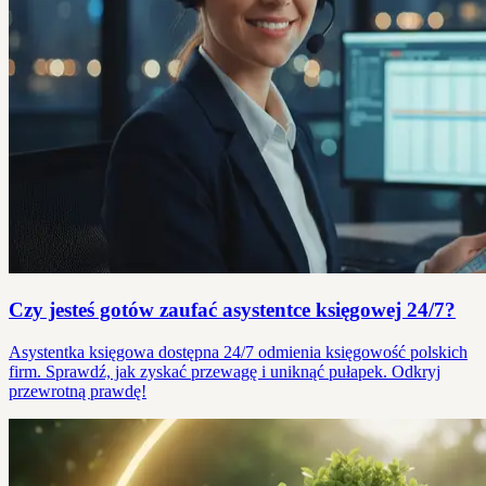
Czy jesteś gotów zaufać asystentce księgowej 24/7?
Asystentka księgowa dostępna 24/7 odmienia księgowość polskich
firm. Sprawdź, jak zyskać przewagę i uniknąć pułapek. Odkryj
przewrotną prawdę!