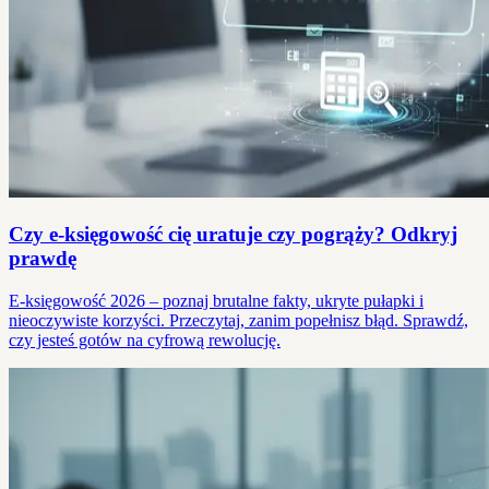
Czy e-księgowość cię uratuje czy pogrąży? Odkryj
prawdę
E-księgowość 2026 – poznaj brutalne fakty, ukryte pułapki i
nieoczywiste korzyści. Przeczytaj, zanim popełnisz błąd. Sprawdź,
czy jesteś gotów na cyfrową rewolucję.