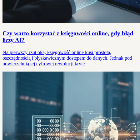
Czy warto korzystać z księgowości online, gdy błąd
liczy AI?
Na pierwszy rzut oka, księgowość online kusi prostotą,
oszczędnością i błyskawicznym dostępem do danych. Jednak pod
powierzchnią tej cyfrowej rewolucji kryje