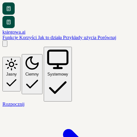
ksiegowa.ai
Funkcje
Korzyści
Jak to działa
Przykłady użycia
Porównaj
Jasny
Ciemny
Systemowy
Rozpocznij