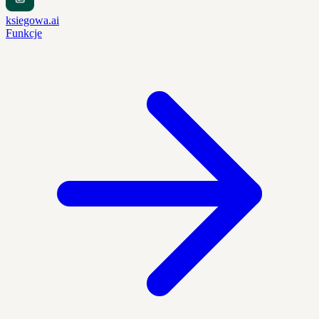
ksiegowa.ai
Funkcje