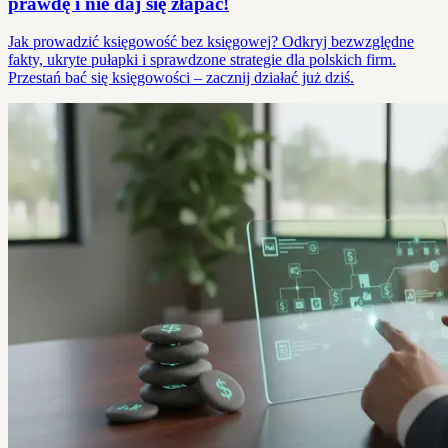
prawdę i nie daj się złapać!
Jak prowadzić księgowość bez księgowej? Odkryj bezwzględne
fakty, ukryte pułapki i sprawdzone strategie dla polskich firm.
Przestań bać się księgowości – zacznij działać już dziś.