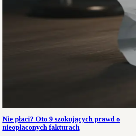
Nie płaci? Oto 9 szokujących prawd o
nieopłaconych fakturach