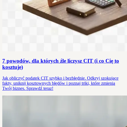
7 powodów, dla których źle liczysz CIT (i co Cię to
kosztuje)
Jak obliczyć podatek CIT szybko i bezbłędnie. Odkryj szokujące
fakty, uniknij kosztownych błędów i poznaj triki, które zmienią
Twój biznes. Sprawdź teraz!