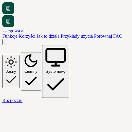
ksiegowa.ai
Funkcje
Korzyści
Jak to działa
Przykłady użycia
Porównaj
FAQ
Jasny
Ciemny
Systemowy
Rozpocznij