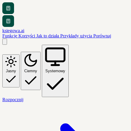
ksiegowa.ai
Funkcje
Korzyści
Jak to działa
Przykłady użycia
Porównaj
Jasny
Ciemny
Systemowy
Rozpocznij