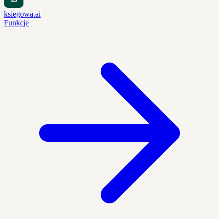
ksiegowa.ai
Funkcje