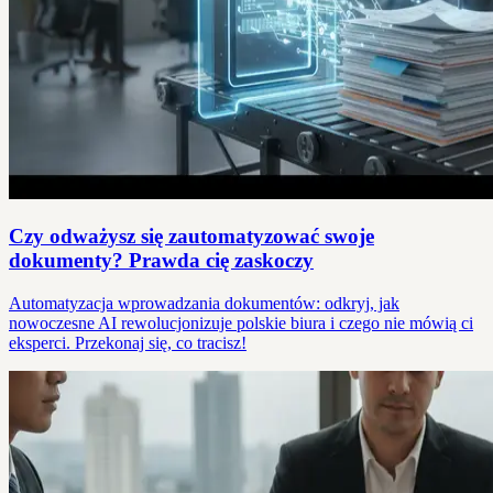
Czy odważysz się zautomatyzować swoje
dokumenty? Prawda cię zaskoczy
Automatyzacja wprowadzania dokumentów: odkryj, jak
nowoczesne AI rewolucjonizuje polskie biura i czego nie mówią ci
eksperci. Przekonaj się, co tracisz!