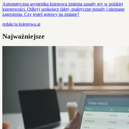
Automatyczna asystentka księgowa zmienia zasady gry w polskiej
księgowości. Odkryj szokujące fakty, praktyczne porady i nieznane
zagrożenia. Czy jesteś gotowy na zmianę?
redakcja
ksiegowa.ai
Najważniejsze