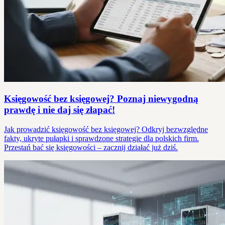
Księgowość bez księgowej? Poznaj niewygodną
prawdę i nie daj się złapać!
Jak prowadzić księgowość bez księgowej? Odkryj bezwzględne
fakty, ukryte pułapki i sprawdzone strategie dla polskich firm.
Przestań bać się księgowości – zacznij działać już dziś.