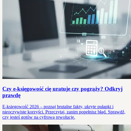
Czy e-księgowość cię uratuje czy pogrąży? Odkryj
prawdę
E-księgowość 2026 – poznaj brutalne fakty, ukryte pułapki i
nieoczywiste korzyści. Przeczytaj, zanim popełnisz błąd. Sprawdź,
czy jesteś gotów na cyfrową rewolucję.