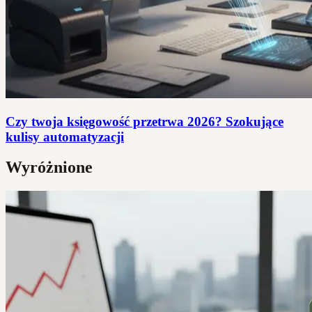
Czy twoja księgowość przetrwa 2026? Szokujące
kulisy automatyzacji
Wyróżnione