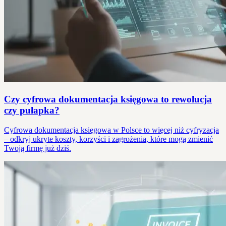
Czy cyfrowa dokumentacja księgowa to rewolucja
czy pułapka?
Cyfrowa dokumentacja księgowa w Polsce to więcej niż cyfryzacja
– odkryj ukryte koszty, korzyści i zagrożenia, które mogą zmienić
Twoją firmę już dziś.