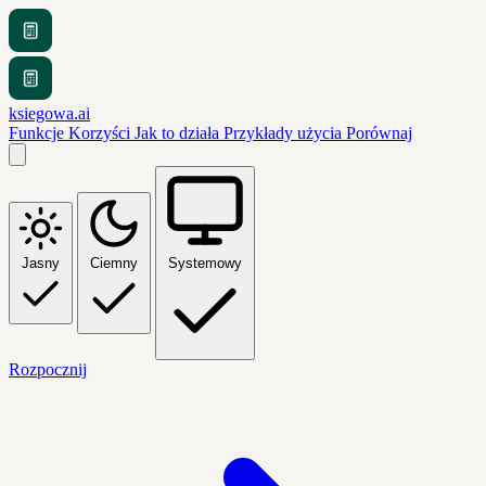
ksiegowa.ai
Funkcje
Korzyści
Jak to działa
Przykłady użycia
Porównaj
Jasny
Ciemny
Systemowy
Rozpocznij