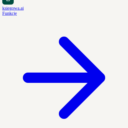
ksiegowa.ai
Funkcje