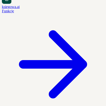
ksiegowa.ai
Funkcje