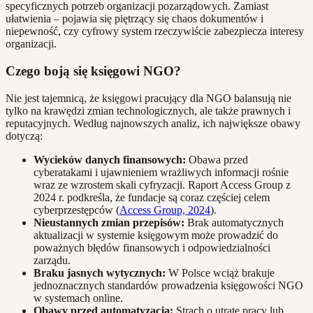
specyficznych potrzeb organizacji pozarządowych. Zamiast
ułatwienia – pojawia się piętrzący się chaos dokumentów i
niepewność, czy cyfrowy system rzeczywiście zabezpiecza interesy
organizacji.
Czego boją się księgowi NGO?
Nie jest tajemnicą, że księgowi pracujący dla NGO balansują nie
tylko na krawędzi zmian technologicznych, ale także prawnych i
reputacyjnych. Według najnowszych analiz, ich największe obawy
dotyczą:
Wycieków danych finansowych:
Obawa przed
cyberatakami i ujawnieniem wrażliwych informacji rośnie
wraz ze wzrostem skali cyfryzacji. Raport Access Group z
2024 r. podkreśla, że fundacje są coraz częściej celem
cyberprzestępców (
Access Group, 2024
).
Nieustannych zmian przepisów:
Brak automatycznych
aktualizacji w systemie księgowym może prowadzić do
poważnych błędów finansowych i odpowiedzialności
zarządu.
Braku jasnych wytycznych:
W Polsce wciąż brakuje
jednoznacznych standardów prowadzenia księgowości NGO
w systemach online.
Obawy przed automatyzacją:
Strach o utratę pracy lub