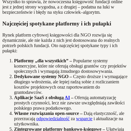
Wszystko to sprawia, że nowoczesna księgowość fundacji online
jest z jednej strony wygodna, a z drugiej – podatna na luki w
bezpieczeństwie i błędy na styku człowiek–algorytm.
Najczęściej spotykane platformy i ich pułapki
Rynek platform cyfrowej księgowości dla NGO rozwija się
dynamicznie, ale nie każda z nich jest dostosowana do realnych
potrzeb polskich fundacji. Oto najczęściej spotykane typy i ich
pułapki:
Platformy „dla wszystkich” –
Popularne systemy
komercyjne, które nie oferują obsługi grantów czy projektów
społecznych i wymagają żmudnego dostosowywania.
Dedykowane systemy NGO –
Często droższe i wymagające
długiego wdrożenia, ale lepiej radzą sobie z rozliczaniem
kosztów projektowych oraz raportowaniem do
grantodawców.
Aplikacje SaaS z obsługą
AI
–
Oferują automatyzację
prostych czynności, lecz nie zawsze uwzględniają zawiłości
polskiego prawa podatkowego.
Własne rozwiązania open-source –
Dają elastyczność, ale
przerzucają
odpowiedzialność
za
wsparcie
i aktualizacje na
użytkownika.
Zintegrowane platformy bankowo-księgowe –
Ułatwiają