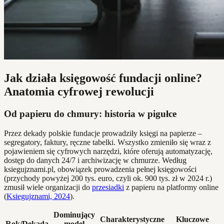
Jak działa księgowość fundacji online?
Anatomia cyfrowej rewolucji
Od papieru do chmury: historia w pigułce
Przez dekady polskie fundacje prowadziły księgi na papierze –
segregatory, faktury, ręczne tabelki. Wszystko zmieniło się wraz z
pojawieniem się cyfrowych narzędzi, które oferują automatyzację,
dostęp do danych 24/7 i archiwizację w chmurze. Według
ksiegujznami.pl, obowiązek prowadzenia pełnej księgowości
(przychody powyżej 200 tys. euro, czyli ok. 900 tys. zł w 2024 r.)
zmusił wiele organizacji do
przesiadki
z papieru na platformy online
(
Ksiegujznami, 2024
).
Dominujący
Charakterystyczne
Kluczowe
Rok/Dekada
model