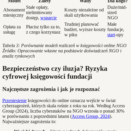
Model
Zalety
Wady
Dla kogo?
Stałe opłaty,
Duże/mid-
Abonament
Koszty niezależne od
nielimitowany
sized
miesięczny
skali użytkowania
dostęp,
wsparcie
NGO
Trudniej planować
Małe
Opłata za
Płacisz tylko za to,
budżet, wyższe koszty
fundacje,
usługę
z czego korzystasz
w piku
start
-upy
Tabela 3: Porównanie modeli rozliczeń w księgowości online NGO
Źródło: Opracowanie własne na podstawie doświadczeń NGO i
analiz rynkowych
Bezpieczeństwo czy iluzja? Ryzyka
cyfrowej księgowości fundacji
Najczęstsze zagrożenia i jak je rozpoznać
Przeniesienie
księgowości do online oznacza wejście w świat
cyberzagrożeń, których skala rośnie z roku na rok. Według Access
Group (2024), liczba cyberataków na NGO wzrosła o ponad 30%
w porównaniu z poprzednimi latami (
Access Group, 2024
).
Najważniejsze zagrożenia to: