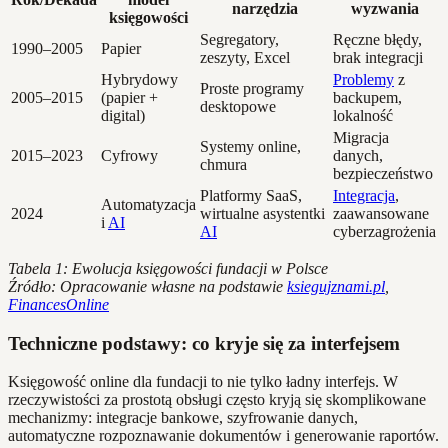
narzędzia
wyzwania
księgowości
Segregatory,
Ręczne błędy,
1990–2005
Papier
zeszyty, Excel
brak integracji
Hybrydowy
Problemy
z
Proste programy
2005–2015
(papier +
backupem,
desktopowe
digital)
lokalność
Migracja
Systemy online,
2015–2023
Cyfrowy
danych,
chmura
bezpieczeństwo
Platformy SaaS,
Integracja
,
Automatyzacja
2024
wirtualne asystentki
zaawansowane
i
AI
AI
cyberzagrożenia
Tabela 1: Ewolucja księgowości fundacji w Polsce
Źródło: Opracowanie własne na podstawie
ksiegujznami.pl
,
FinancesOnline
Techniczne podstawy: co kryje się za interfejsem
Księgowość online dla fundacji to nie tylko ładny interfejs. W
rzeczywistości za prostotą obsługi często kryją się skomplikowane
mechanizmy: integracje bankowe, szyfrowanie danych,
automatyczne rozpoznawanie dokumentów i generowanie raportów.