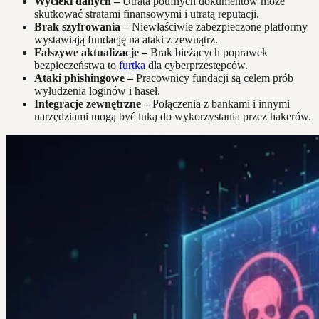
Wycieki danych –
Utrata poufnych dokumentów może
skutkować stratami finansowymi i utratą reputacji.
Brak szyfrowania –
Niewłaściwie zabezpieczone platformy
wystawiają fundację na ataki z zewnątrz.
Fałszywe aktualizacje –
Brak bieżących poprawek
bezpieczeństwa to
furtka
dla cyberprzestępców.
Ataki phishingowe –
Pracownicy fundacji są celem prób
wyłudzenia loginów i haseł.
Integracje zewnętrzne –
Połączenia z bankami i innymi
narzędziami mogą być luką do wykorzystania przez hakerów.