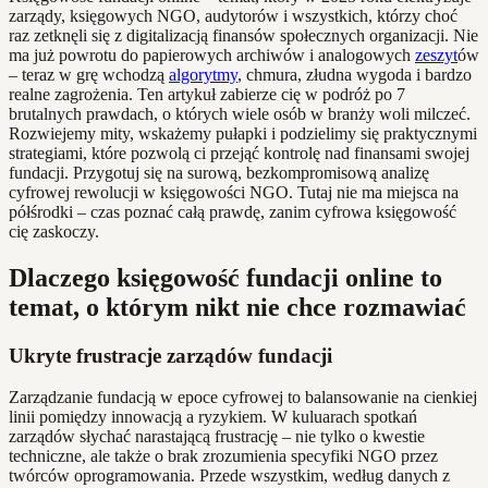
zarządy, księgowych NGO, audytorów i wszystkich, którzy choć
raz zetknęli się z digitalizacją finansów społecznych organizacji. Nie
ma już powrotu do papierowych archiwów i analogowych
zeszyt
ów
– teraz w grę wchodzą
algorytmy
, chmura, złudna wygoda i bardzo
realne zagrożenia. Ten artykuł zabierze cię w podróż po 7
brutalnych prawdach, o których wiele osób w branży woli milczeć.
Rozwiejemy mity, wskażemy pułapki i podzielimy się praktycznymi
strategiami, które pozwolą ci przejąć kontrolę nad finansami swojej
fundacji. Przygotuj się na surową, bezkompromisową analizę
cyfrowej rewolucji w księgowości NGO. Tutaj nie ma miejsca na
półśrodki – czas poznać całą prawdę, zanim cyfrowa księgowość
cię zaskoczy.
Dlaczego księgowość fundacji online to
temat, o którym nikt nie chce rozmawiać
Ukryte frustracje zarządów fundacji
Zarządzanie fundacją w epoce cyfrowej to balansowanie na cienkiej
linii pomiędzy innowacją a ryzykiem. W kuluarach spotkań
zarządów słychać narastającą frustrację – nie tylko o kwestie
techniczne, ale także o brak zrozumienia specyfiki NGO przez
twórców oprogramowania. Przede wszystkim, według danych z