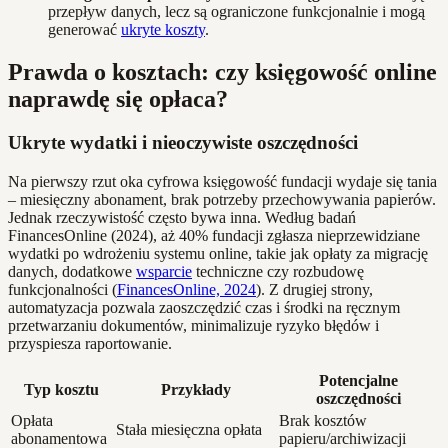
przepływ danych, lecz są ograniczone funkcjonalnie i mogą
generować
ukryte koszty
.
Prawda o kosztach: czy księgowość online
naprawdę się opłaca?
Ukryte wydatki i nieoczywiste oszczędności
Na pierwszy rzut oka cyfrowa księgowość fundacji wydaje się tania
– miesięczny abonament, brak potrzeby przechowywania papierów.
Jednak rzeczywistość często bywa inna. Według badań
FinancesOnline (2024), aż 40% fundacji zgłasza nieprzewidziane
wydatki po wdrożeniu systemu online, takie jak opłaty za migrację
danych, dodatkowe
wsparcie
techniczne czy rozbudowę
funkcjonalności (
FinancesOnline, 2024
). Z drugiej strony,
automatyzacja pozwala zaoszczędzić czas i środki na ręcznym
przetwarzaniu dokumentów, minimalizuje ryzyko błędów i
przyspiesza raportowanie.
Potencjalne
Typ kosztu
Przykłady
oszczędności
Opłata
Brak kosztów
Stała miesięczna opłata
abonamentowa
papieru/archiwizacji