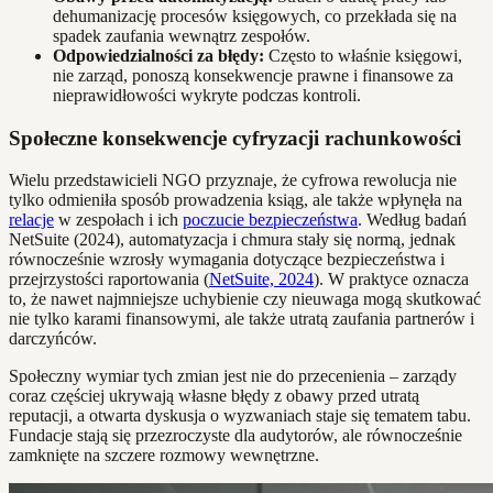
dehumanizację procesów księgowych, co przekłada się na
spadek zaufania wewnątrz zespołów.
Odpowiedzialności za błędy:
Często to właśnie księgowi,
nie zarząd, ponoszą konsekwencje prawne i finansowe za
nieprawidłowości wykryte podczas kontroli.
Społeczne konsekwencje cyfryzacji rachunkowości
Wielu przedstawicieli NGO przyznaje, że cyfrowa rewolucja nie
tylko odmieniła sposób prowadzenia ksiąg, ale także wpłynęła na
relacje
w zespołach i ich
poczucie bezpieczeństwa
. Według badań
NetSuite (2024), automatyzacja i chmura stały się normą, jednak
równocześnie wzrosły wymagania dotyczące bezpieczeństwa i
przejrzystości raportowania (
NetSuite, 2024
). W praktyce oznacza
to, że nawet najmniejsze uchybienie czy nieuwaga mogą skutkować
nie tylko karami finansowymi, ale także utratą zaufania partnerów i
darczyńców.
Społeczny wymiar tych zmian jest nie do przecenienia – zarządy
coraz częściej ukrywają własne błędy z obawy przed utratą
reputacji, a otwarta dyskusja o wyzwaniach staje się tematem tabu.
Fundacje stają się przezroczyste dla audytorów, ale równocześnie
zamknięte na szczere rozmowy wewnętrzne.