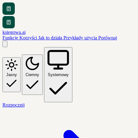
ksiegowa.ai
Funkcje
Korzyści
Jak to działa
Przykłady użycia
Porównaj
Jasny
Ciemny
Systemowy
Rozpocznij