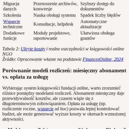
Migracja
Przenoszenie archiwów,
Szybszy dostęp do
danych
konwersje
dokumentów
Szkolenia
Nauka obsługi systemu
Spadek liczby błędów
Wsparcie
Automatyczne
Konsultacje, helpdesk
techniczne
aktualizacje
Dodatkowe
Moduły projektowe,
Ułatwiona obsługa
funkcje
raportowanie
grantów
Tabela 2:
Ukryte koszty
i realne oszczędności w księgowości online
NGO
Źródło: Opracowanie własne na podstawie
FinancesOnline, 2024
Porównanie modeli rozliczeń: miesięczny abonament
vs. opłata za usługę
Wybierając system księgowości fundacji online, warto zrozumieć
różnice pomiędzy modelami rozliczeń. Abonament miesięczny daje
przewidywalność kosztów, ale czasem wiąże się z
długoterminowym zobowiązaniem. Opłata za usługę (np.
rozliczenie roczne,
wsparcie
ad hoc) pozwala lepiej kontrolować
budżet, ale może generować wyższe koszty w okresach wzmożonej
aktywności.