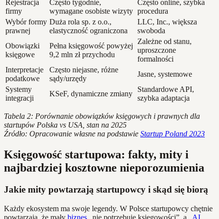
Rejestracja
Często tygodnie,
Często online, szybka
firmy
wymagane osobiste wizyty
procedura
Wybór formy
Duża rola sp. z o.o.,
LLC, Inc., większa
prawnej
elastyczność ograniczona
swoboda
Zależne od stanu,
Obowiązki
Pełna księgowość powyżej
uproszczone
księgowe
9,2 mln zł przychodu
formalności
Interpretacje
Często niejasne, różne
Jasne, systemowe
podatkowe
sądy/urzędy
Systemy
Standardowe API,
KSeF, dynamiczne zmiany
integracji
szybka adaptacja
Tabela 2: Porównanie obowiązków księgowych i prawnych dla
startupów Polska vs USA, stan na 2025
Źródło: Opracowanie własne na podstawie
Startup Poland 2023
Księgowość startupowa: fakty, mity i
najbardziej kosztowne nieporozumienia
Jakie mity powtarzają startupowcy i skąd się biorą
Każdy ekosystem ma swoje legendy. W Polsce startupowcy chętnie
powtarzają, że mały
biznes
„nie potrzebuje księgowości”, a „
AI