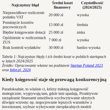
Średni koszt
Częstotliwość
Najczęstszy błąd
finansowy
(2024/2025)
Nieprawidłowe rozliczenie
20 000 zł
wysoka
podatku VAT
Pominięcie kosztów
15 000 zł
średnia
pracowniczych
Błędne księgowanie dotacji
25 000 zł
niska
Opóźnienie w rozliczeniach
7 000 zł
wysoka
ZUS
Brak kontroli wydatków
30 000 zł
bardzo wysoka
Tabela 1: Najczęstsze błędy i ich średni koszt w polskich startupach
w latach 2024/2025
Źródło: Opracowanie własne na podstawie
Startup Poland 2023
oraz
Infor.pl, 2024
Kiedy księgowość staje się przewagą konkurencyjną
Paradoksalnie, to właśnie ci, którzy traktują księgowość
strategicznie, wygrywają tam, gdzie inni upadają. Proaktywne
zarządzanie finansami umożliwia wychwytywanie ukrytych
dźwigni wzrostu: np. negocjowanie lepszych warunków z
inwestorami, szybsze wykrywanie nieopłacalnych modeli