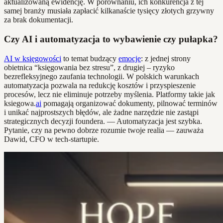
aktualizowaną ewidencję. W porównaniu, ich konkurencja z tej
samej branży musiała zapłacić kilkanaście tysięcy złotych grzywny
za brak dokumentacji.
Czy AI i automatyzacja to wybawienie czy pułapka?
AI w księgowości
to temat budzący
emocje
: z jednej strony
obietnica “księgowania bez stresu”, z drugiej – ryzyko
bezrefleksyjnego zaufania technologii. W polskich warunkach
automatyzacja pozwala na redukcję kosztów i przyspieszenie
procesów, lecz nie eliminuje potrzeby myślenia. Platformy takie jak
ksiegowa.
ai
pomagają organizować dokumenty, pilnować terminów
i unikać najprostszych błędów, ale żadne narzędzie nie zastąpi
strategicznych decyzji foundera. — Automatyzacja jest szybka.
Pytanie, czy na pewno dobrze rozumie twoje realia — zauważa
Dawid, CFO w tech-startupie.