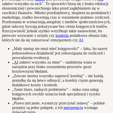
załatwi wszystko za nich”. Te opowieści biorą się z braku edukacji
ekonomicznej i powszechnego lęku przed zagłębianiem się w
zawiłości finansów. Młodzi przedsiębiorcy, skupieni na produktach i
marketingu, rzadko inwestują czas w rozumienie podstaw rozliczeń.
Przekonania te wzmacniają anegdoty z mediów społecznościowych,
gdzie sukcesy bywają pokazywane bez cienia księgowych trudów.
Rzeczywistość jednak szybko weryfikuje takie nastawienie, bo
pierwsze wezwanie z urzędu czy
kontrola
podatkowa obnaża luki,
których nie da się zatuszować entuzjazmem czy
AI
.
„Mały startup nie musi mieć księgowości” – fałsz, bo nawet
jednoosobowa działalność jest zobowiązana do rozliczeń i
prowadzenia ewidencji.
„
AI
załatwi wszystko za mnie” – nadmierna wiara w
narzędzia przy braku zrozumienia procesów grozi
kosztownymi błędami.
„Zawsze można wszystko naprawić korektą” – nie każdą
pomyłkę da się łatwo odkręcić, a korekty często generują
dodatkowe koszty i kontrole.
„Tanie biuro, żadnych problemów” – niska cena usług
księgowych zwykle oznacza brak specjalizacji i ryzyko
błędów.
„Prawo jest jasne, wystarczy przeczytać ustawę” – polskie
przepisy są pełne pułapek, a ich
interpretacja
wymaga
doświadczenia.