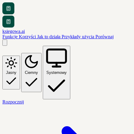
ksiegowa.ai
Funkcje
Korzyści
Jak to działa
Przykłady użycia
Porównaj
Jasny
Ciemny
Systemowy
Rozpocznij