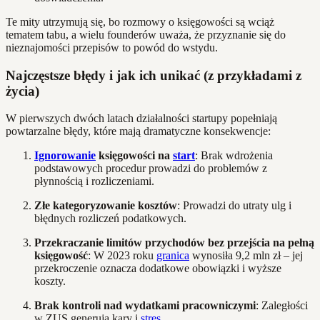
Te mity utrzymują się, bo rozmowy o księgowości są wciąż
tematem tabu, a wielu founderów uważa, że przyznanie się do
nieznajomości przepisów to powód do wstydu.
Najczęstsze błędy i jak ich unikać (z przykładami z
życia)
W pierwszych dwóch latach działalności startupy popełniają
powtarzalne błędy, które mają dramatyczne konsekwencje:
Ignorowanie
księgowości na
start
: Brak wdrożenia
podstawowych procedur prowadzi do problemów z
płynnością i rozliczeniami.
Złe kategoryzowanie kosztów
: Prowadzi do utraty ulg i
błędnych rozliczeń podatkowych.
Przekraczanie limitów przychodów bez przejścia na pełną
księgowość
: W 2023 roku
granica
wynosiła 9,2 mln zł – jej
przekroczenie oznacza dodatkowe obowiązki i wyższe
koszty.
Brak kontroli nad wydatkami pracowniczymi
: Zaległości
w ZUS generują kary i
stres
.