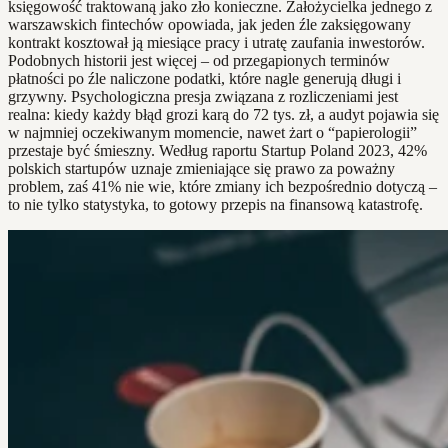
księgowość traktowaną jako zło konieczne. Założycielka jednego z
warszawskich fintechów opowiada, jak jeden źle zaksięgowany
kontrakt kosztował ją miesiące pracy i utratę zaufania inwestorów.
Podobnych historii jest więcej – od przegapionych terminów
płatności po źle naliczone podatki, które nagle generują długi i
grzywny. Psychologiczna presja związana z rozliczeniami jest
realna: kiedy każdy błąd grozi karą do 72 tys. zł, a audyt pojawia się
w najmniej oczekiwanym momencie, nawet żart o “papierologii”
przestaje być śmieszny. Według raportu Startup Poland 2023, 42%
polskich startupów uznaje zmieniające się prawo za poważny
problem, zaś 41% nie wie, które zmiany ich bezpośrednio dotyczą –
to nie tylko statystyka, to gotowy przepis na finansową katastrofę.