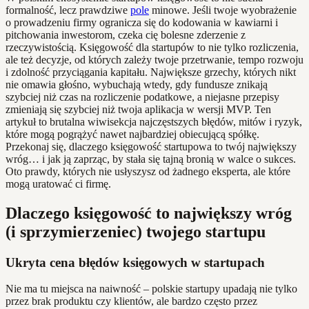
formalność, lecz prawdziwe
pole
minowe. Jeśli twoje wyobrażenie
o prowadzeniu firmy ogranicza się do kodowania w kawiarni i
pitchowania inwestorom, czeka cię bolesne zderzenie z
rzeczywistością. Księgowość dla startupów to nie tylko rozliczenia,
ale też decyzje, od których zależy twoje przetrwanie, tempo rozwoju
i zdolność przyciągania kapitału. Największe grzechy, których nikt
nie omawia głośno, wybuchają wtedy, gdy fundusze znikają
szybciej niż czas na rozliczenie podatkowe, a niejasne przepisy
zmieniają się szybciej niż twoja aplikacja w wersji MVP. Ten
artykuł to brutalna wiwisekcja najczęstszych błędów, mitów i ryzyk,
które mogą pogrążyć nawet najbardziej obiecującą spółkę.
Przekonaj się, dlaczego księgowość startupowa to twój największy
wróg… i jak ją zaprząc, by stała się tajną bronią w walce o sukces.
Oto prawdy, których nie usłyszysz od żadnego eksperta, ale które
mogą uratować ci firmę.
Dlaczego księgowość to największy wróg
(i sprzymierzeniec) twojego startupu
Ukryta cena błędów księgowych w startupach
Nie ma tu miejsca na naiwność – polskie startupy upadają nie tylko
przez brak produktu czy klientów, ale bardzo często przez