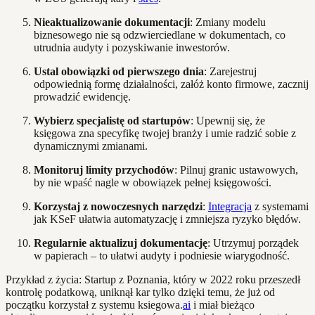
Nieaktualizowanie dokumentacji
: Zmiany modelu
biznesowego nie są odzwierciedlane w dokumentach, co
utrudnia audyty i pozyskiwanie inwestorów.
Ustal obowiązki od pierwszego dnia
: Zarejestruj
odpowiednią formę działalności, załóż konto firmowe, zacznij
prowadzić ewidencję.
Wybierz specjalistę od startupów
: Upewnij się, że
księgowa zna specyfikę twojej branży i umie radzić sobie z
dynamicznymi zmianami.
Monitoruj limity przychodów
: Pilnuj granic ustawowych,
by nie wpaść nagle w obowiązek pełnej księgowości.
Korzystaj z nowoczesnych narzędzi
:
Integracja
z systemami
jak KSeF ułatwia automatyzację i zmniejsza ryzyko błędów.
Regularnie aktualizuj dokumentację
: Utrzymuj porządek
w papierach – to ułatwi audyty i podniesie wiarygodność.
Przykład z życia: Startup z Poznania, który w 2022 roku przeszedł
kontrolę podatkową, uniknął kar tylko dzięki temu, że już od
początku korzystał z systemu ksiegowa.
ai
i miał bieżąco