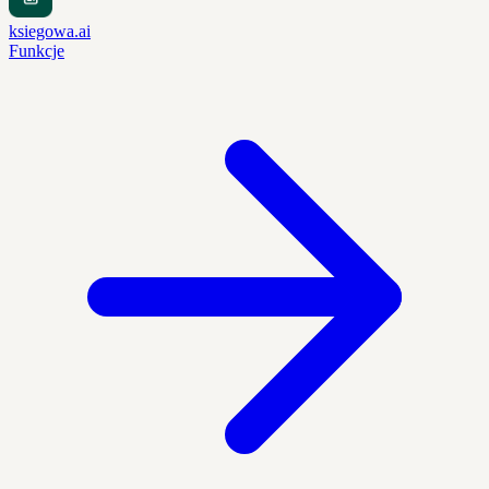
ksiegowa.ai
Funkcje