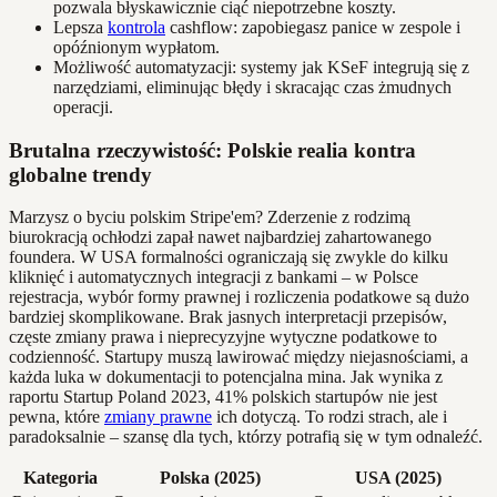
pozwala błyskawicznie ciąć niepotrzebne koszty.
Lepsza
kontrola
cashflow: zapobiegasz panice w zespole i
opóźnionym wypłatom.
Możliwość automatyzacji: systemy jak KSeF integrują się z
narzędziami, eliminując błędy i skracając czas żmudnych
operacji.
Brutalna rzeczywistość: Polskie realia kontra
globalne trendy
Marzysz o byciu polskim Stripe'em? Zderzenie z rodzimą
biurokracją ochłodzi zapał nawet najbardziej zahartowanego
foundera. W USA formalności ograniczają się zwykle do kilku
kliknięć i automatycznych integracji z bankami – w Polsce
rejestracja, wybór formy prawnej i rozliczenia podatkowe są dużo
bardziej skomplikowane. Brak jasnych interpretacji przepisów,
częste zmiany prawa i nieprecyzyjne wytyczne podatkowe to
codzienność. Startupy muszą lawirować między niejasnościami, a
każda luka w dokumentacji to potencjalna mina. Jak wynika z
raportu Startup Poland 2023, 41% polskich startupów nie jest
pewna, które
zmiany prawne
ich dotyczą. To rodzi strach, ale i
paradoksalnie – szansę dla tych, którzy potrafią się w tym odnaleźć.
Kategoria
Polska (2025)
USA (2025)