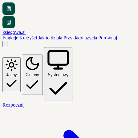
ksiegowa.ai
Funkcje
Korzyści
Jak to działa
Przykłady użycia
Porównaj
Jasny
Ciemny
Systemowy
Rozpocznij