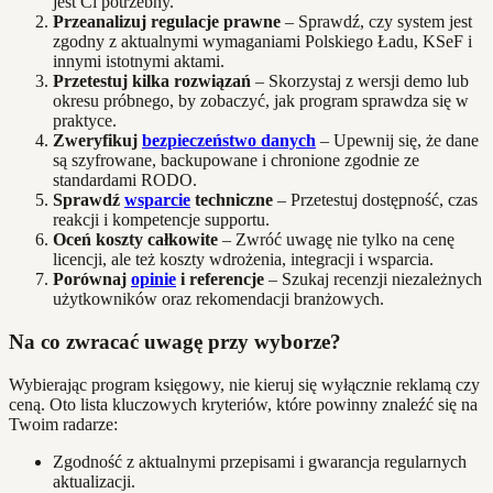
jest Ci potrzebny.
Przeanalizuj regulacje prawne
– Sprawdź, czy system jest
zgodny z aktualnymi wymaganiami Polskiego Ładu, KSeF i
innymi istotnymi aktami.
Przetestuj kilka rozwiązań
– Skorzystaj z wersji demo lub
okresu próbnego, by zobaczyć, jak program sprawdza się w
praktyce.
Zweryfikuj
bezpieczeństwo danych
– Upewnij się, że dane
są szyfrowane, backupowane i chronione zgodnie ze
standardami RODO.
Sprawdź
wsparcie
techniczne
– Przetestuj dostępność, czas
reakcji i kompetencje supportu.
Oceń koszty całkowite
– Zwróć uwagę nie tylko na cenę
licencji, ale też koszty wdrożenia, integracji i wsparcia.
Porównaj
opinie
i referencje
– Szukaj recenzji niezależnych
użytkowników oraz rekomendacji branżowych.
Na co zwracać uwagę przy wyborze?
Wybierając program księgowy, nie kieruj się wyłącznie reklamą czy
ceną. Oto lista kluczowych kryteriów, które powinny znaleźć się na
Twoim radarze:
Zgodność z aktualnymi przepisami i gwarancja regularnych
aktualizacji.