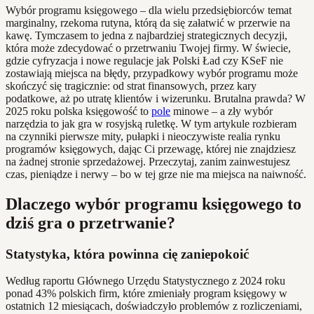
Wybór programu księgowego – dla wielu przedsiębiorców temat
marginalny, rzekoma rutyna, którą da się załatwić w przerwie na
kawę. Tymczasem to jedna z najbardziej strategicznych decyzji,
która może zdecydować o przetrwaniu Twojej firmy. W świecie,
gdzie cyfryzacja i nowe regulacje jak Polski Ład czy KSeF nie
zostawiają miejsca na błędy, przypadkowy wybór programu może
skończyć się tragicznie: od strat finansowych, przez kary
podatkowe, aż po utratę klientów i wizerunku. Brutalna prawda? W
2025 roku polska księgowość to
pole
minowe – a zły wybór
narzędzia to jak gra w rosyjską ruletkę. W tym artykule rozbieram
na czynniki pierwsze mity, pułapki i nieoczywiste realia rynku
programów księgowych, dając Ci przewagę, której nie znajdziesz
na żadnej stronie sprzedażowej. Przeczytaj, zanim zainwestujesz
czas, pieniądze i nerwy – bo w tej grze nie ma miejsca na naiwność.
Dlaczego wybór programu księgowego to
dziś gra o przetrwanie?
Statystyka, która powinna cię zaniepokoić
Według raportu Głównego Urzędu Statystycznego z 2024 roku
ponad 43% polskich firm, które zmieniały program księgowy w
ostatnich 12 miesiącach, doświadczyło problemów z rozliczeniami,