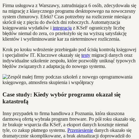
Firma usługowa z Warszawy, zatrudniająca 6 osób, zdecydowała się
na migrację z klasycznego programu desktopowego na nowoczesny
system chmurowy. Efekt? Czas potrzebny na rozliczenie miesiąca
skrócił się z pięciu do dwóch dni roboczych. Automatyzacja
księgowania wydatków i
integracja
z KSeF ograniczyły liczbę
błędów niemal do zera, co przełożyło się na wyższą satysfakcję
klientów i wyeliminowanie kar za nieterminowe rozliczenia.
Krok po kroku wdrożenie przebiegało pod ścisłą kontrolą księgowej
i specjalistów IT. Kluczowe okazały się
testy
migracji danych oraz
indywidualne szkolenie zespołu, które pozwoliły uniknąć typowych
błędów związanych z adaptacją do nowego systemu.
Case study: Kiedy wybór programu okazał się
katastrofą
Inny przypadek to firma handlowa z Poznania, która skuszona
darmową ofertą wybrała program freeware. Po pół roku okazało się,
że brakuje wsparcia dla KSeF, a eksport danych kosztuje niemal
tyle, co zakup płatnego systemu.
Przeniesienie
danych okazało się
dramatycznie skomplikowane, a brak aktualizacji doprowadził do