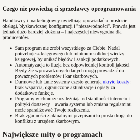
Czego nie powiedzą ci sprzedawcy oprogramowania
Handlowcy i marketingowcy uwielbiają opowiadać o prostocie
obsługi, błyskawicznej konfiguracji i "niezawodności". Prawda jest
jednak dużo bardziej złożona – i najczęściej niewygodna dla
producentów.
Sam program nie zrobi wszystkiego za Ciebie. Nadal
potrzebujesz księgowego lub minimum solidnej wiedzy
księgowej, by unikać błędów i sankcji podatkowych.
Automatyzacja to iluzja bez odpowiedniej kontroli jakości.
Błędy źle wprowadzonych danych mogą prowadzić do
poważnych problemów i kar skarbowych.
Darmowe lub tanie systemy często generują
ukryte koszty
:
brak wsparcia, ograniczone aktualizacje i opłaty za
dodatkowe funkcje.
Programy w chmurze uzależniają od stabilności internetu i
polityki dostawcy – awaria systemu lub zmiana regulaminu
może sparaliżować Twoje rozliczenia.
Brak zgodności z aktualnymi przepisami to prosta droga do
konfliktu z urzędem skarbowym.
Największe mity o programach