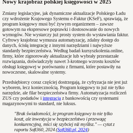
Nowy krajobraz polskiej księgowości w 2025
Zmiany legislacyjne, jak dynamiczne aktualizacje Polskiego Ładu
czy wdrożenie Krajowego Systemu e-Faktur (KSeF), sprawiają, że
program księgowy musi być żywym organizmem – zawsze
gotowym na ekspresowe poprawki i dostosowanie do nowych
wymogów. Nie wystarczy już prosty system do wystawiania faktur.
Cyfrowy krajobraz wymusza automatyzację, zdalny dostęp do
danych, ścisłą integrację z innymi narzędziami i najwyższe
standardy bezpieczeństwa. Według badań kursyszkolenia.online,
firmy, które zignorowały aktualizacje lub wybrały przestarzałe
rozwiązania, doświadczyły nawet 3-krotnego wzrostu kosztów
obsługi księgowej w porównaniu z firmami, które postawiły na
nowoczesne, skalowalne systemy.
Przedsiębiorcy coraz częściej dostrzegają, że cyfryzacja nie jest już
wyborem, lecz koniecznością. Program księgowy to już nie tylko
narzędzie, ale filar bezpieczeństwa firmy. Automatyzacja rozliczeń
ZUS czy podatków i
integracja
z bankowością czy systemami
magazynowymi to standard, nie luksus.
"Brak świadomości, że program księgowy to nie tylko
koszt, ale inwestycja w bezpieczeństwo i przewagę
konkurencyjną, mści się szybciej niż myślisz." — cytat z
raportu Soft360, 2024 (
Soft360.pl, 2024
)