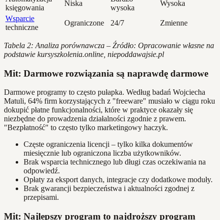
Niska
Wysoka
księgowania
wysoka
Wsparcie
Ograniczone
24/7
Zmienne
techniczne
Tabela 2: Analiza porównawcza – Źródło: Opracowanie własne na
podstawie kursyszkolenia.online, niepoddawajsie.pl
Mit: Darmowe rozwiązania są naprawdę darmowe
Darmowe programy to często pułapka. Według badań Wojciecha
Matuli, 64% firm korzystających z "freeware" musiało w ciągu roku
dokupić płatne funkcjonalności, które w praktyce okazały się
niezbędne do prowadzenia działalności zgodnie z prawem.
"Bezpłatność" to często tylko marketingowy haczyk.
Częste ograniczenia licencji – tylko kilka dokumentów
miesięcznie lub ograniczona liczba użytkowników.
Brak wsparcia technicznego lub długi czas oczekiwania na
odpowiedź.
Opłaty za eksport danych, integracje czy dodatkowe moduły.
Brak gwarancji bezpieczeństwa i aktualności zgodnej z
przepisami.
Mit: Najlepszy program to najdroższy program