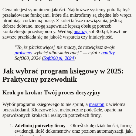
Cena nie jest synonimem jakości. Najdroższe systemy potrafią być
przeładowane funkcjami, które dla mikrofirmy są zbędne lub wręcz
utrudniają codzienną pracę. Z kolei tańsze rozwiązania, jeśli są
dobrze dobrane, mogą zapewniać lepszą obsługę potrzeb
konkretnego przedsiębiorcy. Według
analizy
soft360.pl, koszt nie
zawsze przekłada się na jakość wsparcia czy intuicyjność.
"To, że płacisz więcej, nie znaczy, że rozwiążesz swoje
problemy
szybciej albo skuteczniej." — cytat z
analizy
Soft360, 2024 (
Soft360.pl, 2024
)
Jak wybrać program księgowy w 2025:
Praktyczny przewodnik
Krok po kroku: Twój proces decyzyjny
Wybór programu księgowego to nie sprint, a
maraton
z wieloma
przeszkodami. Kluczowe jest metodyczne podejście, oparte na
sprawdzonych krokach i realnych potrzebach firmy.
Zdefiniuj potrzeby firmy
– Określ skalę działalności, formę
ewidencji, ilość dokumentów oraz poziom automatyzacji, jaki