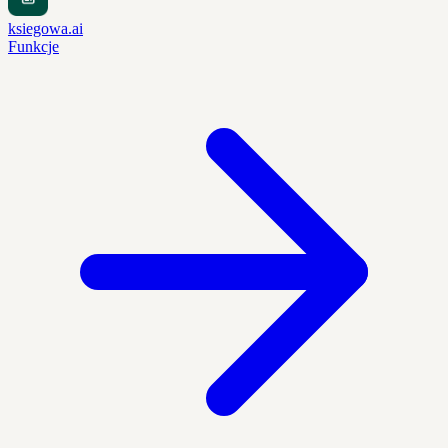
ksiegowa.ai
Funkcje