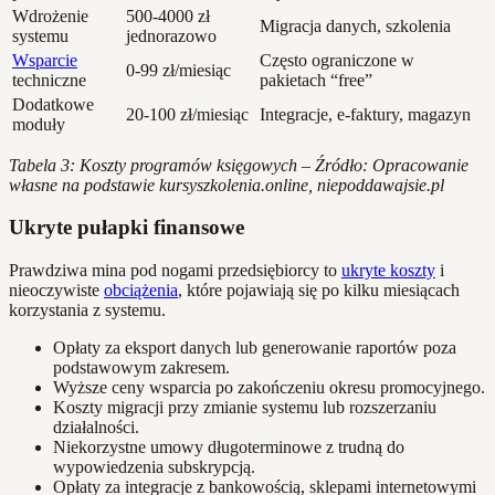
Wdrożenie
500-4000 zł
Migracja danych, szkolenia
systemu
jednorazowo
Wsparcie
Często ograniczone w
0-99 zł/miesiąc
techniczne
pakietach “free”
Dodatkowe
20-100 zł/miesiąc
Integracje, e-faktury, magazyn
moduły
Tabela 3: Koszty programów księgowych – Źródło: Opracowanie
własne na podstawie kursyszkolenia.online, niepoddawajsie.pl
Ukryte pułapki finansowe
Prawdziwa mina pod nogami przedsiębiorcy to
ukryte koszty
i
nieoczywiste
obciążenia
, które pojawiają się po kilku miesiącach
korzystania z systemu.
Opłaty za eksport danych lub generowanie raportów poza
podstawowym zakresem.
Wyższe ceny wsparcia po zakończeniu okresu promocyjnego.
Koszty migracji przy zmianie systemu lub rozszerzaniu
działalności.
Niekorzystne umowy długoterminowe z trudną do
wypowiedzenia subskrypcją.
Opłaty za integracje z bankowością, sklepami internetowymi