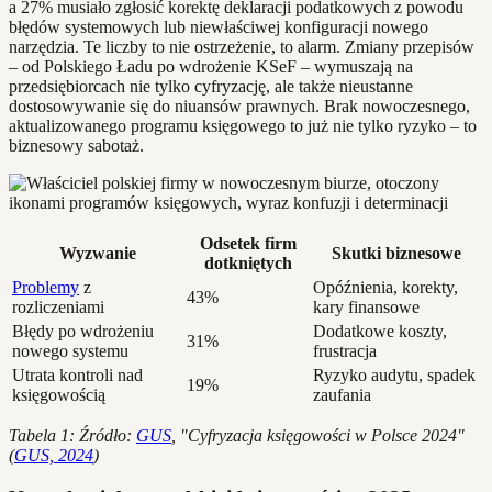
a 27% musiało zgłosić korektę deklaracji podatkowych z powodu
błędów systemowych lub niewłaściwej konfiguracji nowego
narzędzia. Te liczby to nie ostrzeżenie, to alarm. Zmiany przepisów
– od Polskiego Ładu po wdrożenie KSeF – wymuszają na
przedsiębiorcach nie tylko cyfryzację, ale także nieustanne
dostosowywanie się do niuansów prawnych. Brak nowoczesnego,
aktualizowanego programu księgowego to już nie tylko ryzyko – to
biznesowy sabotaż.
Odsetek firm
Wyzwanie
Skutki biznesowe
dotkniętych
Problemy
z
Opóźnienia, korekty,
43%
rozliczeniami
kary finansowe
Błędy po wdrożeniu
Dodatkowe koszty,
31%
nowego systemu
frustracja
Utrata kontroli nad
Ryzyko audytu, spadek
19%
księgowością
zaufania
Tabela 1: Źródło:
GUS
, "Cyfryzacja księgowości w Polsce 2024"
(
GUS, 2024
)