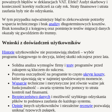
poważnych błędów w deklaracjach VAT. Efekt? Audyt skarbowy i
konieczność korekty rozliczeń za cały rok. Straty finansowe i utrata
zaufania były nie do odzyskania.
W tym przypadku najważniejszy błąd to zlekceważenie potrzeby
wsparcia technicznego i brak
analizy
długoterminowych kosztów.
Brak konsultacji z księgową oraz pominięcie testów migracji danych
okazały się gwoździem do trumny.
Wnioski z doświadczeń użytkowników
Historie
użytkowników nie pozostawiają złudzeń – wybór
programu księgowego to decyzja, której skutki odczujesz przez lata.
Solidna analiza wymogów firmy i
testy
programów przed
zakupem są kluczem do sukcesu.
Pozorna oszczędność na programie to często
ukryte koszty
,
które ujawniają się w najmniej spodziewanym momencie.
Wsparcie
techniczne i merytoryczne jest równie ważne jak
funkcjonalność – awaria systemu bez pomocy to utrata
kontroli nad finansami.
Bezpieczeństwo danych
i możliwość szybkiego odzyskania
plików to podstawa zaufania do każdego systemu.
Opinie
innych użytkowników i niezależne
recenzje
pozwalają
uniknąć typowych pułapek.