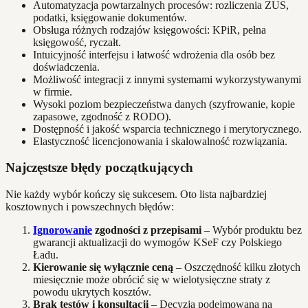
Automatyzacja powtarzalnych procesów: rozliczenia ZUS,
podatki, księgowanie dokumentów.
Obsługa różnych rodzajów księgowości: KPiR, pełna
księgowość, ryczałt.
Intuicyjność interfejsu i łatwość wdrożenia dla osób bez
doświadczenia.
Możliwość integracji z innymi systemami wykorzystywanymi
w firmie.
Wysoki poziom bezpieczeństwa danych (szyfrowanie, kopie
zapasowe, zgodność z RODO).
Dostępność i jakość wsparcia technicznego i merytorycznego.
Elastyczność licencjonowania i skalowalność rozwiązania.
Najczęstsze błędy początkujących
Nie każdy wybór kończy się sukcesem. Oto lista najbardziej
kosztownych i powszechnych błędów:
Ignorowanie
zgodności z przepisami
– Wybór produktu bez
gwarancji aktualizacji do wymogów KSeF czy Polskiego
Ładu.
Kierowanie się wyłącznie ceną
– Oszczędność kilku złotych
miesięcznie może obrócić się w wielotysięczne straty z
powodu ukrytych kosztów.
Brak testów i konsultacji
– Decyzja podejmowana na