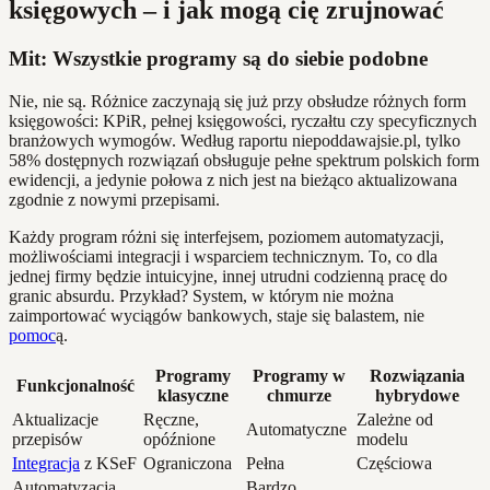
księgowych – i jak mogą cię zrujnować
Mit: Wszystkie programy są do siebie podobne
Nie, nie są. Różnice zaczynają się już przy obsłudze różnych form
księgowości: KPiR, pełnej księgowości, ryczałtu czy specyficznych
branżowych wymogów. Według raportu niepoddawajsie.pl, tylko
58% dostępnych rozwiązań obsługuje pełne spektrum polskich form
ewidencji, a jedynie połowa z nich jest na bieżąco aktualizowana
zgodnie z nowymi przepisami.
Każdy program różni się interfejsem, poziomem automatyzacji,
możliwościami integracji i wsparciem technicznym. To, co dla
jednej firmy będzie intuicyjne, innej utrudni codzienną pracę do
granic absurdu. Przykład? System, w którym nie można
zaimportować wyciągów bankowych, staje się balastem, nie
pomoc
ą.
Programy
Programy w
Rozwiązania
Funkcjonalność
klasyczne
chmurze
hybrydowe
Aktualizacje
Ręczne,
Zależne od
Automatyczne
przepisów
opóźnione
modelu
Integracja
z KSeF
Ograniczona
Pełna
Częściowa
Automatyzacja
Bardzo