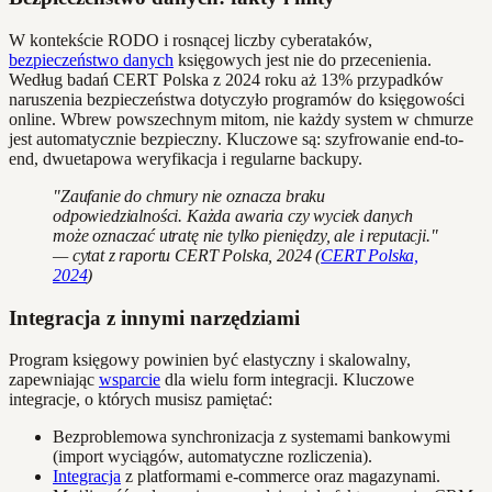
W kontekście RODO i rosnącej liczby cyberataków,
bezpieczeństwo danych
księgowych jest nie do przecenienia.
Według badań CERT Polska z 2024 roku aż 13% przypadków
naruszenia bezpieczeństwa dotyczyło programów do księgowości
online. Wbrew powszechnym mitom, nie każdy system w chmurze
jest automatycznie bezpieczny. Kluczowe są: szyfrowanie end-to-
end, dwuetapowa weryfikacja i regularne backupy.
"Zaufanie do chmury nie oznacza braku
odpowiedzialności. Każda awaria czy wyciek danych
może oznaczać utratę nie tylko pieniędzy, ale i reputacji."
— cytat z raportu CERT Polska, 2024 (
CERT Polska,
2024
)
Integracja z innymi narzędziami
Program księgowy powinien być elastyczny i skalowalny,
zapewniając
wsparcie
dla wielu form integracji. Kluczowe
integracje, o których musisz pamiętać:
Bezproblemowa synchronizacja z systemami bankowymi
(import wyciągów, automatyczne rozliczenia).
Integracja
z platformami e-commerce oraz magazynami.