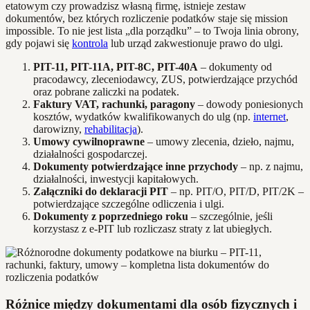
etatowym czy prowadzisz własną firmę, istnieje zestaw
dokumentów, bez których rozliczenie podatków staje się mission
impossible. To nie jest lista „dla porządku” – to Twoja linia obrony,
gdy pojawi się
kontrola
lub urząd zakwestionuje prawo do ulgi.
PIT-11, PIT-11A, PIT-8C, PIT-40A
– dokumenty od
pracodawcy, zleceniodawcy, ZUS, potwierdzające przychód
oraz pobrane zaliczki na podatek.
Faktury VAT, rachunki, paragony
– dowody poniesionych
kosztów, wydatków kwalifikowanych do ulg (np.
internet
,
darowizny,
rehabilitacja
).
Umowy cywilnoprawne
– umowy zlecenia, dzieło, najmu,
działalności gospodarczej.
Dokumenty potwierdzające inne przychody
– np. z najmu,
działalności, inwestycji kapitałowych.
Załączniki do deklaracji PIT
– np. PIT/O, PIT/D, PIT/2K –
potwierdzające szczególne odliczenia i ulgi.
Dokumenty z poprzedniego roku
– szczególnie, jeśli
korzystasz z e-PIT lub rozliczasz straty z lat ubiegłych.
Różnice między dokumentami dla osób fizycznych i