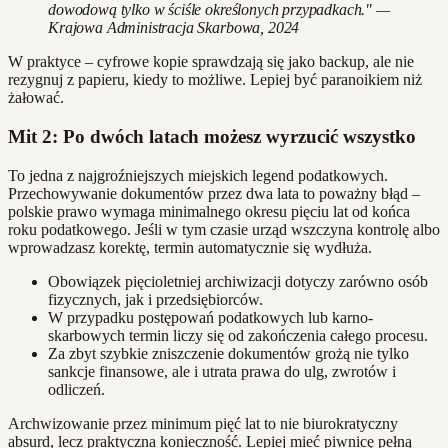
dowodową tylko w ściśle określonych przypadkach." —
Krajowa Administracja Skarbowa, 2024
W praktyce – cyfrowe kopie sprawdzają się jako backup, ale nie
rezygnuj z papieru, kiedy to możliwe. Lepiej być paranoikiem niż
żałować.
Mit 2: Po dwóch latach możesz wyrzucić wszystko
To jedna z najgroźniejszych miejskich legend podatkowych.
Przechowywanie dokumentów przez dwa lata to poważny błąd –
polskie prawo wymaga minimalnego okresu pięciu lat od końca
roku podatkowego. Jeśli w tym czasie urząd wszczyna kontrolę albo
wprowadzasz korektę, termin automatycznie się wydłuża.
Obowiązek pięcioletniej archiwizacji dotyczy zarówno osób
fizycznych, jak i przedsiębiorców.
W przypadku postępowań podatkowych lub karno-
skarbowych termin liczy się od zakończenia całego procesu.
Za zbyt szybkie zniszczenie dokumentów grożą nie tylko
sankcje finansowe, ale i utrata prawa do ulg, zwrotów i
odliczeń.
Archwizowanie przez minimum pięć lat to nie biurokratyczny
absurd, lecz praktyczna konieczność. Lepiej mieć piwnicę pełną