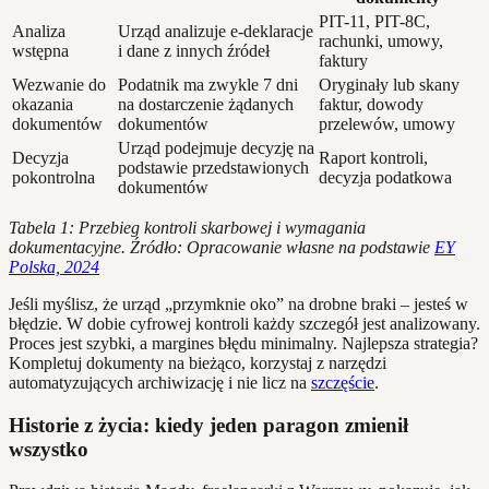
PIT-11, PIT-8C,
Analiza
Urząd analizuje e-deklaracje
rachunki, umowy,
wstępna
i dane z innych źródeł
faktury
Wezwanie do
Podatnik ma zwykle 7 dni
Oryginały lub skany
okazania
na dostarczenie żądanych
faktur, dowody
dokumentów
dokumentów
przelewów, umowy
Urząd podejmuje decyzję na
Decyzja
Raport kontroli,
podstawie przedstawionych
pokontrolna
decyzja podatkowa
dokumentów
Tabela 1: Przebieg kontroli skarbowej i wymagania
dokumentacyjne. Źródło: Opracowanie własne na podstawie
EY
Polska, 2024
Jeśli myślisz, że urząd „przymknie oko” na drobne braki – jesteś w
błędzie. W dobie cyfrowej kontroli każdy szczegół jest analizowany.
Proces jest szybki, a margines błędu minimalny. Najlepsza strategia?
Kompletuj dokumenty na bieżąco, korzystaj z narzędzi
automatyzujących archiwizację i nie licz na
szczęście
.
Historie z życia: kiedy jeden paragon zmienił
wszystko