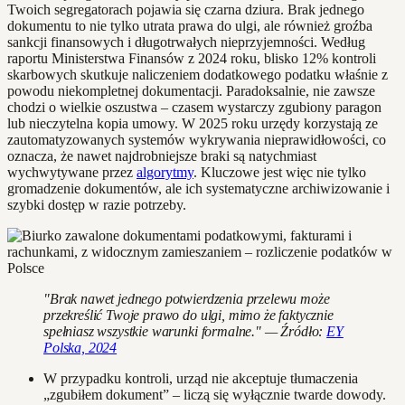
Twoich segregatorach pojawia się czarna dziura. Brak jednego
dokumentu to nie tylko utrata prawa do ulgi, ale również groźba
sankcji finansowych i długotrwałych nieprzyjemności. Według
raportu Ministerstwa Finansów z 2024 roku, blisko 12% kontroli
skarbowych skutkuje naliczeniem dodatkowego podatku właśnie z
powodu niekompletnej dokumentacji. Paradoksalnie, nie zawsze
chodzi o wielkie oszustwa – czasem wystarczy zgubiony paragon
lub nieczytelna kopia umowy. W 2025 roku urzędy korzystają ze
zautomatyzowanych systemów wykrywania nieprawidłowości, co
oznacza, że nawet najdrobniejsze braki są natychmiast
wychwytywane przez
algorytmy
. Kluczowe jest więc nie tylko
gromadzenie dokumentów, ale ich systematyczne archiwizowanie i
szybki dostęp w razie potrzeby.
"Brak nawet jednego potwierdzenia przelewu może
przekreślić Twoje prawo do ulgi, mimo że faktycznie
spełniasz wszystkie warunki formalne." — Źródło:
EY
Polska, 2024
W przypadku kontroli, urząd nie akceptuje tłumaczenia
„zgubiłem dokument” – liczą się wyłącznie twarde dowody.