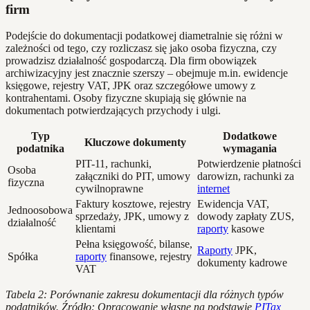
firm
Podejście do dokumentacji podatkowej diametralnie się różni w
zależności od tego, czy rozliczasz się jako osoba fizyczna, czy
prowadzisz działalność gospodarczą. Dla firm obowiązek
archiwizacyjny jest znacznie szerszy – obejmuje m.in. ewidencje
księgowe, rejestry VAT, JPK oraz szczegółowe umowy z
kontrahentami. Osoby fizyczne skupiają się głównie na
dokumentach potwierdzających przychody i ulgi.
Typ
Dodatkowe
Kluczowe dokumenty
podatnika
wymagania
PIT-11, rachunki,
Potwierdzenie płatności
Osoba
załączniki do PIT, umowy
darowizn, rachunki za
fizyczna
cywilnoprawne
internet
Faktury kosztowe, rejestry
Ewidencja VAT,
Jednoosobowa
sprzedaży, JPK, umowy z
dowody zapłaty ZUS,
działalność
klientami
raporty
kasowe
Pełna księgowość, bilanse,
Raporty
JPK,
Spółka
raporty
finansowe, rejestry
dokumenty kadrowe
VAT
Tabela 2: Porównanie zakresu dokumentacji dla różnych typów
podatników. Źródło: Opracowanie własne na podstawie
PITax,