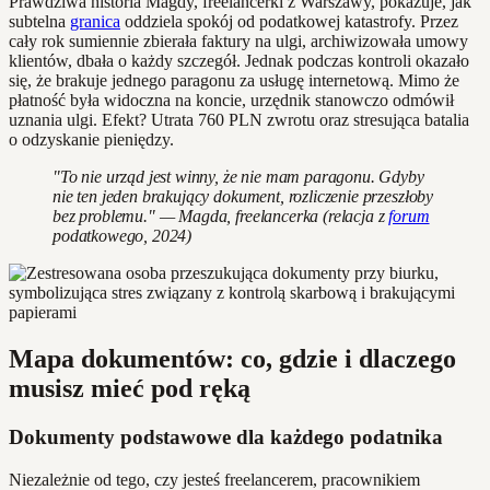
Prawdziwa historia Magdy, freelancerki z Warszawy, pokazuje, jak
subtelna
granica
oddziela spokój od podatkowej katastrofy. Przez
cały rok sumiennie zbierała faktury na ulgi, archiwizowała umowy
klientów, dbała o każdy szczegół. Jednak podczas kontroli okazało
się, że brakuje jednego paragonu za usługę internetową. Mimo że
płatność była widoczna na koncie, urzędnik stanowczo odmówił
uznania ulgi. Efekt? Utrata 760 PLN zwrotu oraz stresująca batalia
o odzyskanie pieniędzy.
"To nie urząd jest winny, że nie mam paragonu. Gdyby
nie ten jeden brakujący dokument, rozliczenie przeszłoby
bez problemu." — Magda, freelancerka (relacja z
forum
podatkowego, 2024)
Mapa dokumentów: co, gdzie i dlaczego
musisz mieć pod ręką
Dokumenty podstawowe dla każdego podatnika
Niezależnie od tego, czy jesteś freelancerem, pracownikiem