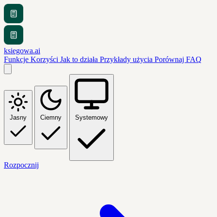
ksiegowa.ai
Funkcje
Korzyści
Jak to działa
Przykłady użycia
Porównaj
FAQ
Jasny
Ciemny
Systemowy
Rozpocznij