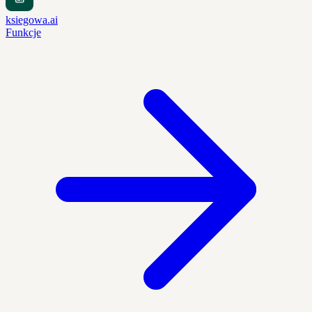
ksiegowa.ai
Funkcje