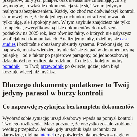
przepisów, ukrytych pułapek oraz nieustannie zmieniających się
wymogów, to właśnie dokumentacja staje się Twoim jedynym
realnym zabezpieczeniem. Każdy, kto choć raz doświadczył kontroli
skarbowej, wie, że brak jednego rachunku potrafi zrujnować nie
tylko ulgę, ale i spokojny sen. W tym artykule znajdziesz nie tylko
kompletną, zweryfikowaną listę dokumentów do rozliczenia
podatków na 2025 rok, lecz również fakty, o których nie usłyszysz
w oficjalnych komunikatach. Analizujemy mity, dzielimy się
case
studies
i bezlitośnie obnażamy absurdy systemu. Przekonaj się, co
naprawdę musisz wiedzieć, by nie dać się złapać w dokumentacyjną
pułapkę – od e-faktur po papierowe paragony, od jednoosobowej
działalności po rozliczenia rodzinne. To nie jest kolejny nudny
poradnik
– to Twój
przewodnik
po świecie, gdzie jeden błąd
kosztuje więcej niż myślisz.
Dlaczego dokumenty podatkowe to Twój
jedyny parasol w burzy kontroli
Co naprawdę ryzykujesz bez kompletu dokumentów
Wyobraź sobie sytuację: urząd skarbowy wpada na pomysł kontroli
Twojego rozliczenia. Masz poczucie, że wszystko zostało zrobione
według przepisów. Jednak, gdy urzędnik żąda rachunku za
darowiznę, ulgi na
internet
czy potwierdzenia przelewu – nagle w