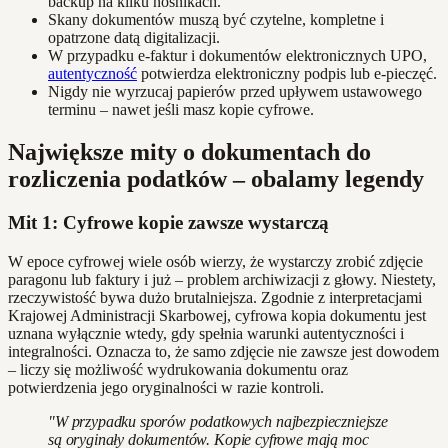
backup na kilku nośnikach.
Skany dokumentów muszą być czytelne, kompletne i
opatrzone datą digitalizacji.
W przypadku e-faktur i dokumentów elektronicznych UPO,
autentyczność
potwierdza elektroniczny podpis lub e-pieczęć.
Nigdy nie wyrzucaj papierów przed upływem ustawowego
terminu – nawet jeśli masz kopie cyfrowe.
Największe mity o dokumentach do
rozliczenia podatków – obalamy legendy
Mit 1: Cyfrowe kopie zawsze wystarczą
W epoce cyfrowej wiele osób wierzy, że wystarczy zrobić zdjęcie
paragonu lub faktury i już – problem archiwizacji z głowy. Niestety,
rzeczywistość bywa dużo brutalniejsza. Zgodnie z interpretacjami
Krajowej Administracji Skarbowej, cyfrowa kopia dokumentu jest
uznana wyłącznie wtedy, gdy spełnia warunki autentyczności i
integralności. Oznacza to, że samo zdjęcie nie zawsze jest dowodem
– liczy się możliwość wydrukowania dokumentu oraz
potwierdzenia jego oryginalności w razie kontroli.
"W przypadku sporów podatkowych najbezpieczniejsze
są oryginały dokumentów. Kopie cyfrowe mają moc