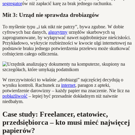
segregator
ów niż zapłacić karę za brak jednego rachunku.
Mit 3: Urząd nie sprawdza drobiazgów
To myślenie typu „i tak nikt nie patrzy”, bywa zgubne. W dobie
cyfrowych baz danych,
algorytmy
urzędów skarbowych są
zaprogramowane, by wyłapywać nawet najdrobniejsze nieścisłości.
Przykładowo, wykrycie rozbieżności w kwocie ulgi internetowej na
podstawie braku jednego potwierdzenia przelewu może skutkować
cofnięciem całego odliczenia.
W rzeczywistości to właśnie „drobiazgi” najczęściej decydują o
wyniku kontroli. Rachunek za
internet
, paragon z apteki,
potwierdzenie darowizny – każdy papier ma znaczenie. Nie licz na
pobłażliwość
– lepiej być przesadnie dokładnym niż naiwnie
niedbałym.
Case study: Freelancer, etatowiec,
przedsiębiorca – kto musi mieć najwięcej
papierów?