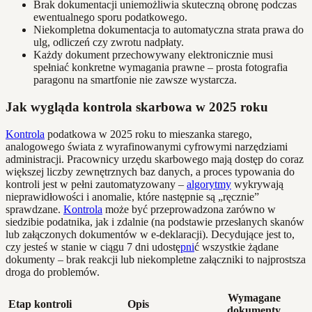
Brak dokumentacji uniemożliwia skuteczną obronę podczas
ewentualnego sporu podatkowego.
Niekompletna dokumentacja to automatyczna strata prawa do
ulg, odliczeń czy zwrotu nadpłaty.
Każdy dokument przechowywany elektronicznie musi
spełniać konkretne wymagania prawne – prosta fotografia
paragonu na smartfonie nie zawsze wystarcza.
Jak wygląda kontrola skarbowa w 2025 roku
Kontrola
podatkowa w 2025 roku to mieszanka starego,
analogowego świata z wyrafinowanymi cyfrowymi narzędziami
administracji. Pracownicy urzędu skarbowego mają dostęp do coraz
większej liczby zewnętrznych baz danych, a proces typowania do
kontroli jest w pełni zautomatyzowany –
algorytmy
wykrywają
nieprawidłowości i anomalie, które następnie są „ręcznie”
sprawdzane.
Kontrola
może być przeprowadzona zarówno w
siedzibie podatnika, jak i zdalnie (na podstawie przesłanych skanów
lub załączonych dokumentów w e-deklaracji). Decydujące jest to,
czy jesteś w stanie w ciągu 7 dni udostę
pni
ć wszystkie żądane
dokumenty – brak reakcji lub niekompletne załączniki to najprostsza
droga do problemów.
Wymagane
Etap kontroli
Opis
dokumenty