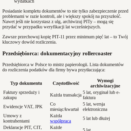
wydatkach
Posiadanie kompletu dokumentów to nie tylko zabezpieczenie przed
problemami w razie kontroli, ale i większy spokój na przyszłość.
Nawet jeśli nie korzystasz z ulg, archiwizuj PITy – mogą się
przydać w przypadku weryfikacji lat wcześniejszych.
Zawsze przechowuj kopię PIT-11 przez minimum pięć lat – to Twój
kluczowy dowód rozliczenia.
Przedsiębiorca: dokumentacyjny rollercoaster
Przedsiębiorca w Polsce to mistrz papierologii. Lista dokumentów
do rozliczenia podatków dla firmy bywa przytłaczająca:
Wymogi
Typ dokumentu
Częstotliwość
archiwizacyjne
Faktury sprzedaży i
5 lat, oryginał lub e-
Każda transakcja
zakupu
faktura
Co
5 lat, wersja
Ewidencje VAT, JPK
miesiąc/kwartał
elektroniczna
Umowy z
Każda
5 lat lub dłużej
kontrahentami
współpraca
Deklaracje PIT, CIT,
Każde
5 lat