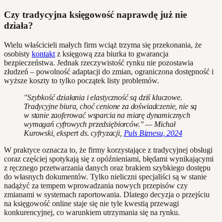
Czy tradycyjna księgowość naprawdę już nie
działa?
Wielu właścicieli małych firm wciąż trzyma się przekonania, że
osobisty
kontakt
z księgową zza biurka to gwarancja
bezpieczeństwa. Jednak rzeczywistość rynku nie pozostawia
złudzeń – powolność adaptacji do zmian, ograniczona dostępność i
wyższe koszty to tylko początek listy problemów.
"Szybkość działania i elastyczność są dziś kluczowe.
Tradycyjne biura, choć cenione za doświadczenie, nie są
w stanie zaoferować wsparcia na miarę dynamicznych
wymagań cyfrowych przedsiębiorców." — Michał
Kurowski, ekspert ds. cyfryzacji,
Puls Biznesu, 2024
W praktyce oznacza to, że firmy korzystające z tradycyjnej obsługi
coraz częściej spotykają się z opóźnieniami, błędami wynikającymi
z ręcznego przetwarzania danych oraz brakiem szybkiego dostępu
do własnych dokumentów. Tylko nieliczni specjaliści są w stanie
nadążyć za tempem wprowadzania nowych przepisów czy
zmianami w systemach raportowania. Dlatego decyzja o przejściu
na księgowość online staje się nie tyle kwestią przewagi
konkurencyjnej, co warunkiem utrzymania się na rynku.