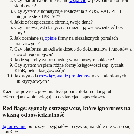
Czy platforma oferuje realne
wsparcie
w przypadku kontroli
skarbowej?
Czy system automatyzuje rozliczenia z ZUS, VAT, PIT i
integruje się z JPK_V7?
Jakie zabezpieczenia chronią twoje dane?
Czy umowa jest elastyczna i można ją wypowiedzieć bez
kary?
Jak oceniane są
opinie
firmy na niezależnych portalach
branżowych?
Czy platforma umożliwia dostęp do dokumentów i raportów z
dowolnego miejsca?
Jakie są limity zakresu usług w najtańszym pakiecie?
Czy system wspiera różne formy księgowości (np. ryczałt,
KPiR, pełna księgowość)?
Jak wygląda
rozwiązywanie problemów
niestandardowych
lub kryzysowych?
Każda odpowiedź powinna być poparta dokumentacją lub
referencjami – nie polegaj na deklaracjach sprzedawcy.
Red flags: sygnały ostrzegawcze, które ignorujesz na
własną odpowiedzialność
Ignorowanie
poniższych sygnałów to ryzyko, na które nie warto się
narażać: