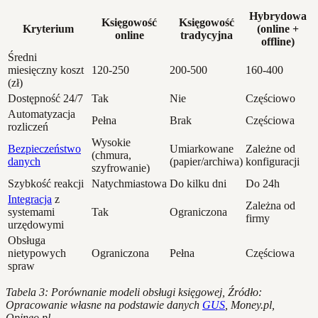
Hybrydowa
Księgowość
Księgowość
Kryterium
(online +
online
tradycyjna
offline)
Średni
miesięczny koszt
120-250
200-500
160-400
(zł)
Dostępność 24/7
Tak
Nie
Częściowo
Automatyzacja
Pełna
Brak
Częściowa
rozliczeń
Wysokie
Bezpieczeństwo
Umiarkowane
Zależne od
(chmura,
danych
(papier/archiwa)
konfiguracji
szyfrowanie)
Szybkość reakcji
Natychmiastowa
Do kilku dni
Do 24h
Integracja
z
Zależna od
systemami
Tak
Ograniczona
firmy
urzędowymi
Obsługa
nietypowych
Ograniczona
Pełna
Częściowa
spraw
Tabela 3: Porównanie modeli obsługi księgowej, Źródło:
Opracowanie własne na podstawie danych
GUS
, Money.pl,
Opineo.pl