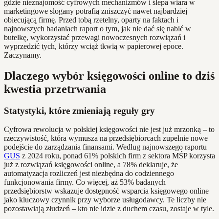
gdzie nieznajomość cyfrowych mechanizmów i ślepa wiara w
marketingowe slogany potrafią zniszczyć nawet najbardziej
obiecującą firmę. Przed tobą rzetelny, oparty na faktach i
najnowszych badaniach raport o tym, jak nie dać się nabić w
butelkę, wykorzystać przewagi nowoczesnych rozwiązań i
wyprzedzić tych, którzy wciąż tkwią w papierowej epoce.
Zaczynamy.
Dlaczego wybór księgowości online to dziś
kwestia przetrwania
Statystyki, które zmieniają reguły gry
Cyfrowa rewolucja w polskiej księgowości nie jest już mrzonką – to
rzeczywistość, która wymusza na przedsiębiorcach zupełnie nowe
podejście do zarządzania finansami. Według najnowszego raportu
GUS
z 2024 roku, ponad 61% polskich firm z sektora MŚP korzysta
już z rozwiązań księgowości online, a 78% deklaruje, że
automatyzacja rozliczeń jest niezbędna do codziennego
funkcjonowania firmy. Co więcej, aż 53% badanych
przedsiębiorstw wskazuje dostępność wsparcia księgowego online
jako kluczowy czynnik przy wyborze usługodawcy. Te liczby nie
pozostawiają złudzeń – kto nie idzie z duchem czasu, zostaje w tyle.