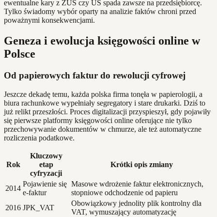
ewentualne kary z ZUS czy US spada zawsze na przedsiębiorcę.
Tylko świadomy wybór oparty na analizie faktów chroni przed
poważnymi konsekwencjami.
Geneza i ewolucja księgowości online w
Polsce
Od papierowych faktur do rewolucji cyfrowej
Jeszcze dekadę temu, każda polska firma tonęła w papierologii, a
biura rachunkowe wypełniały segregatory i stare drukarki. Dziś to
już relikt przeszłości. Proces digitalizacji przyspieszył, gdy pojawiły
się pierwsze platformy księgowości online oferujące nie tylko
przechowywanie dokumentów w chmurze, ale też automatyczne
rozliczenia podatkowe.
Kluczowy
Rok
etap
Krótki opis zmiany
cyfryzacji
Pojawienie się
Masowe wdrożenie faktur elektronicznych,
2014
e-faktur
stopniowe odchodzenie od papieru
Obowiązkowy jednolity plik kontrolny dla
2016
JPK_VAT
VAT, wymuszający automatyzację