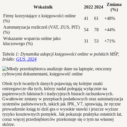
Zmiana
Wskaźnik
2022
2024
(%)
Firmy korzystające z księgowości online
41
61
+48%
(%)
Automatyzacja rozliczeń (VAT, ZUS, PIT)
54
78
+44%
(%)
Wskazanie wsparcia online jako
31
53
+71%
kluczowego (%)
Tabela 1: Dynamika adopcji księgowości online w polskich MŚP,
źródło:
GUS, 2024
Obok tych twardych danych pojawiają się kolejne znaki
ostrzegawcze dla tych, którzy nadal polegają wyłącznie na
papierowych fakturach i tradycyjnych biurach rachunkowych.
Gwałtowne zmiany w przepisach podatkowych oraz automatyzacja
systemów państwowych, takich jak JPK_V7, sprawiają, że ręczne
prowadzenie ksiąg to dziś gra o wysokie stawki i jeszcze wyższe
ryzyko kosztownych pomyłek. Jak pokazuje praktyka ostatnich lat,
coraz więcej przedsiębiorców przekonuje się o tym na własnej
skórze.