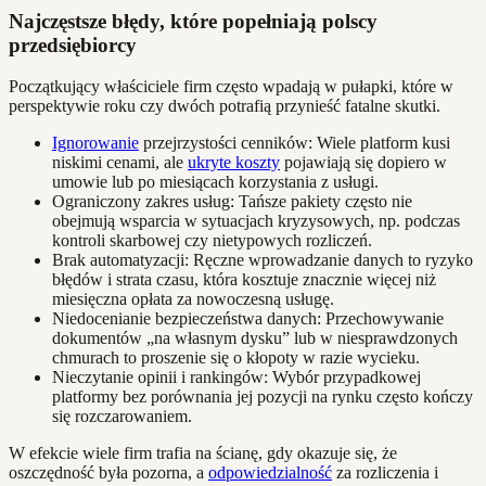
Najczęstsze błędy, które popełniają polscy
przedsiębiorcy
Początkujący właściciele firm często wpadają w pułapki, które w
perspektywie roku czy dwóch potrafią przynieść fatalne skutki.
Ignorowanie
przejrzystości cenników: Wiele platform kusi
niskimi cenami, ale
ukryte koszty
pojawiają się dopiero w
umowie lub po miesiącach korzystania z usługi.
Ograniczony zakres usług: Tańsze pakiety często nie
obejmują wsparcia w sytuacjach kryzysowych, np. podczas
kontroli skarbowej czy nietypowych rozliczeń.
Brak automatyzacji: Ręczne wprowadzanie danych to ryzyko
błędów i strata czasu, która kosztuje znacznie więcej niż
miesięczna opłata za nowoczesną usługę.
Niedocenianie bezpieczeństwa danych: Przechowywanie
dokumentów „na własnym dysku” lub w niesprawdzonych
chmurach to proszenie się o kłopoty w razie wycieku.
Nieczytanie opinii i rankingów: Wybór przypadkowej
platformy bez porównania jej pozycji na rynku często kończy
się rozczarowaniem.
W efekcie wiele firm trafia na ścianę, gdy okazuje się, że
oszczędność była pozorna, a
odpowiedzialność
za rozliczenia i