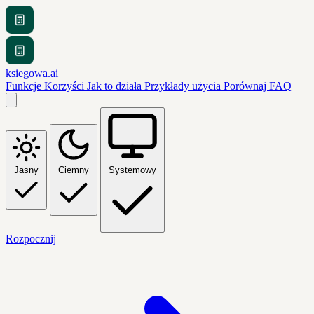
ksiegowa.ai
Funkcje
Korzyści
Jak to działa
Przykłady użycia
Porównaj
FAQ
Jasny
Ciemny
Systemowy
Rozpocznij