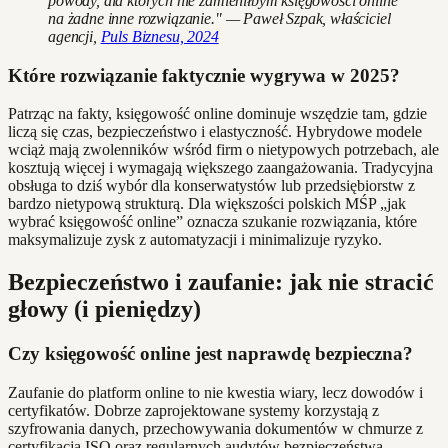
powody, dla których nie zamieniłbym księgowości online
na żadne inne rozwiązanie." — Paweł Szpak, właściciel
agencji,
Puls Biznesu, 2024
Które rozwiązanie faktycznie wygrywa w 2025?
Patrząc na fakty, księgowość online dominuje wszędzie tam, gdzie
liczą się czas, bezpieczeństwo i elastyczność. Hybrydowe modele
wciąż mają zwolenników wśród firm o nietypowych potrzebach, ale
kosztują więcej i wymagają większego zaangażowania. Tradycyjna
obsługa to dziś wybór dla konserwatystów lub przedsiębiorstw z
bardzo nietypową strukturą. Dla większości polskich MŚP „jak
wybrać księgowość online” oznacza szukanie rozwiązania, które
maksymalizuje zysk z automatyzacji i minimalizuje ryzyko.
Bezpieczeństwo i zaufanie: jak nie stracić
głowy (i pieniędzy)
Czy księgowość online jest naprawdę bezpieczna?
Zaufanie do platform online to nie kwestia wiary, lecz dowodów i
certyfikatów. Dobrze zaprojektowane systemy korzystają z
szyfrowania danych, przechowywania dokumentów w chmurze z
certyfikacją ISO oraz regularnych audytów bezpieczeństwa.