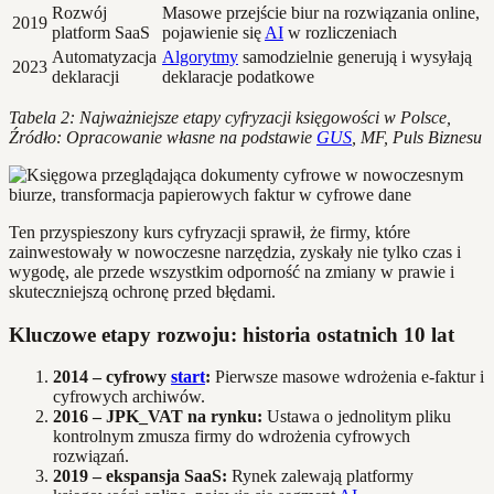
Rozwój
Masowe przejście biur na rozwiązania online,
2019
platform SaaS
pojawienie się
AI
w rozliczeniach
Automatyzacja
Algorytmy
samodzielnie generują i wysyłają
2023
deklaracji
deklaracje podatkowe
Tabela 2: Najważniejsze etapy cyfryzacji księgowości w Polsce,
Źródło: Opracowanie własne na podstawie
GUS
, MF, Puls Biznesu
Ten przyspieszony kurs cyfryzacji sprawił, że firmy, które
zainwestowały w nowoczesne narzędzia, zyskały nie tylko czas i
wygodę, ale przede wszystkim odporność na zmiany w prawie i
skuteczniejszą ochronę przed błędami.
Kluczowe etapy rozwoju: historia ostatnich 10 lat
2014 – cyfrowy
start
:
Pierwsze masowe wdrożenia e-faktur i
cyfrowych archiwów.
2016 – JPK_VAT na rynku:
Ustawa o jednolitym pliku
kontrolnym zmusza firmy do wdrożenia cyfrowych
rozwiązań.
2019 – ekspansja SaaS:
Rynek zalewają platformy