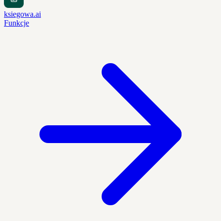
ksiegowa.ai
Funkcje