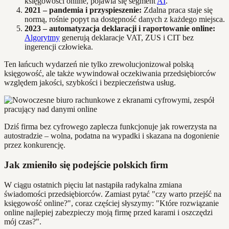
księgowości online, pojawia się segment
AI
.
2021 – pandemia i przyspieszenie:
Zdalna praca staje się
normą, rośnie popyt na dostępność danych z każdego miejsca.
2023 – automatyzacja deklaracji i raportowanie online:
Algorytmy
generują deklaracje VAT, ZUS i CIT bez
ingerencji człowieka.
Ten łańcuch wydarzeń nie tylko zrewolucjonizował polską
księgowość, ale także wywindował oczekiwania przedsiębiorców
względem jakości, szybkości i bezpieczeństwa usług.
Dziś firma bez cyfrowego zaplecza funkcjonuje jak rowerzysta na
autostradzie – wolna, podatna na wypadki i skazana na dogonienie
przez konkurencję.
Jak zmieniło się podejście polskich firm
W ciągu ostatnich pięciu lat nastąpiła radykalna zmiana
świadomości przedsiębiorców. Zamiast pytać "czy warto przejść na
księgowość online?", coraz częściej słyszymy: "Które rozwiązanie
online najlepiej zabezpieczy moją firmę przed karami i oszczędzi
mój czas?".