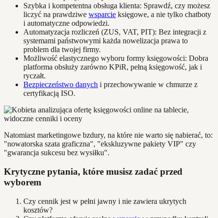
Szybka i kompetentna obsługa klienta: Sprawdź, czy możesz
liczyć na prawdziwe
wsparcie
księgowe, a nie tylko chatboty
i automatyczne odpowiedzi.
Automatyzacja rozliczeń (ZUS, VAT, PIT): Bez integracji z
systemami państwowymi każda nowelizacja prawa to
problem dla twojej firmy.
Możliwość elastycznego wyboru formy księgowości: Dobra
platforma obsłuży zarówno KPiR, pełną księgowość, jak i
ryczałt.
Bezpieczeństwo danych
i przechowywanie w chmurze z
certyfikacją ISO.
Natomiast marketingowe bzdury, na które nie warto się nabierać, to:
"nowatorska szata graficzna", "ekskluzywne pakiety VIP" czy
"gwarancja sukcesu bez wysiłku".
Krytyczne pytania, które musisz zadać przed
wyborem
Czy cennik jest w pełni jawny i nie zawiera ukrytych
kosztów?