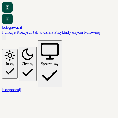
ksiegowa.ai
Funkcje
Korzyści
Jak to działa
Przykłady użycia
Porównaj
Jasny
Ciemny
Systemowy
Rozpocznij